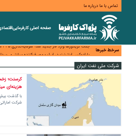
تماس با ما
درباره ما
صفحه اصلی
کارفرمایی
اقتصاد
زائران اربعین نگران ارز باقی‌مانده نباشند؛ خرید دینار د
جنگ کریدورها وارد فاز جدید شد؛ سرمایه‌گذاری ۳۴۵ میلیارد دلاری اوراسیا تا ۲۰۳۵
سرخط خبرها
پارادوکس اینترنت در ایران؛ مصرف‌کننده بیشتر می‌پرداز
تأمین سرمایه در گردش بدون خلق نقدینگی؛ نقش جدید
شرکت ملی نفت ایران
معمای تأمین ۸۰ همت معوقات بازنشستگان؛ بانک رفاه وارد میدان شد
کرسنت؛ زخم ک
هزینه‌ای می
با گذشت بیش ا
شرکت اماراتی،