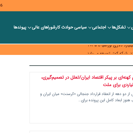
26
ی
تشکل‌ها
اجتماعی
سیاسی
حوادث کار
شورا‎های عالی
پیوندها
ر بانک‌ها و صرافی‌ها
د، شبکه کمتر توسعه می‌یابد
 سیاست‌های مالیاتی در حمایت از تولید
هنه‌ای بر پیکر اقتصاد ایران/تعلل در تصمیم‌گیری،
لیاردی برای ملت
ز دو دهه از انعقاد قرارداد جنجالی «کرسنت» میان ایران و
 هنوز ابعاد کامل این پرونده برای…