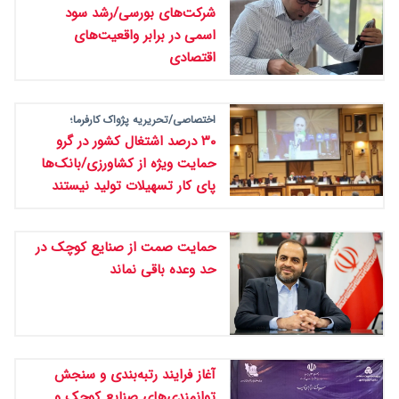
شرکت‌های بورسی/رشد سود
اسمی در برابر واقعیت‌های
اقتصادی
اختصاصی/تحریریه پژواک کارفرما؛
۳۰ درصد اشتغال کشور در گرو
حمایت ویژه از کشاورزی/بانک‌ها
پای کار تسهیلات تولید نیستند
حمایت صمت از صنایع کوچک در
حد وعده‌ باقی نماند
آغاز فرایند رتبه‌بندی و سنجش
توانمندی‌های صنایع کوچک و