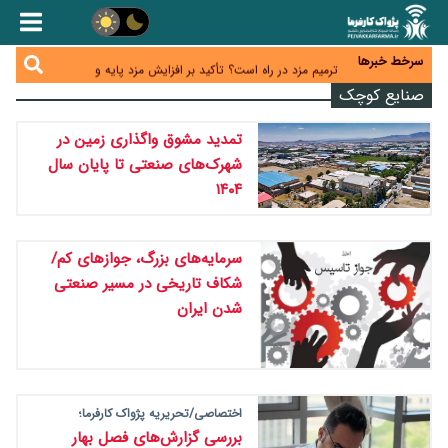
منابع صندوق ملی مسکن به متقاضیان رسید؛ اولویت با
پروژه‌های بالای ۸۰ درصد پیشرفت
هشدار درباره آینده صندوق‌های بازنشستگی؛ اعتماد
بیمه‌پردازان را قربانی نکنیم
سرخط خبرها
ترمیم مزد در راه است؟ تأکید بر افزایش مزد پایه و
شفافیت سبد معیشت
صنایع کوچک
وام بدون رتبه اعتباری؛ صندوق کارآفرینی امید از حمایت
متفاوت خود می‌گوید
ناترازی برق ۳۰ درصد کاهش یافت؛ وعده وزارت نیرو
تمدید مشوق واگذاری زمین در
برای رفع محدودیت صنایع
شهرک‌های صنعتی تا پایان سال
۱۴۰۴
سرمایه‌های بزرگ، جوازهای کم/
شکاف تاریخی در مسیر صنعتی
شدن ایران
اختصاصی/تحریریه پژواک کارفرما؛
بررسی گزارش‌های فصل بهار