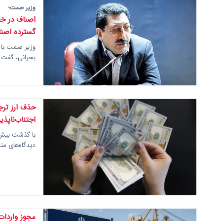
وزیر صمت؛
اصناف در خط
گسترده اصن
وزیر صمت با 
بحرانی، گفت 
حذف ارز ترج
اجتناب‌ناپذی
با گذشت بیش 
دیدگاه‌های مت