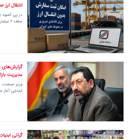
انتقال ارز ص
در پی کمبود ب
سقف ۲ میلیارد دلار کالاهای پتروشیمی و نساجی…
گزارش‌های س
مدیریت بازار
وزیر صنعت، م
ابتدایی آغاز 
گرانی لبنیا