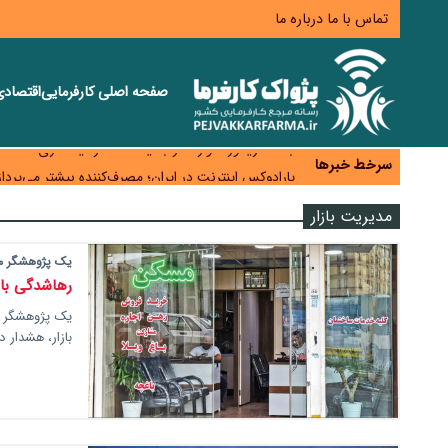
تماس با ما
درباره ما
صفحه اصلی
کارفرمایی
اقتصاد
زائران اربعین نگران ارز باقی‌مانده نباشند؛ خرید دینار د
جنگ کریدورها وارد فاز جدید شد؛ سرمایه‌گذاری ۳۴۵ میلیارد دلاری اوراسیا تا ۲۰۳۵
سرخط خبرها
پارادوکس اینترنت در ایران؛ مصرف‌کننده بیشتر می‌پرداز
تأمین سرمایه در گردش بدون خلق نقدینگی؛ نقش جدید
مدیریت بازار
معمای تأمین ۸۰ همت معوقات بازنشستگان؛ بانک رفاه وارد میدان شد
یک پژوهشگر 
رهاشدگی باز
یک پژوهشگر ح
بازار، هشدار 