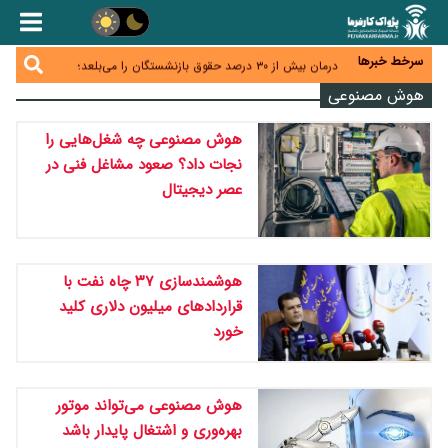
اختیار تمدید مهلت ثبت آماری به سازمان‌های مناطق
آزاد و ویژه اقتصادی واگذار شد
اقتصاد ایران با نسخه‌های کلاسیک به جایی نمی‌رسد/
ظرفیت تجارت ۳۰۰ میلیارد دلاری با همسایگان وجود دارد
سرخط خبرها
درمان بیش از ۳۰ درصد حقوق بازنشستگان را می‌بلعد؛
هزینه دارو و تجهیزات ۵ برابر شد،حقوق فقط ۱.۲ برابر
دام ارزان شد، گوشت نه/چرا کاهش قیمت به سفره مردم
هوش مصنوعی
افزایش یافت
نرسید؟
افزایش کالابرگ در دستور کار دولت/ تصمیم‌گیری درباره
هوش مصنوعی چه شغل‌هایی را
قیمت و سهمیه بنزین همچنان در انتظار تأمین منابع و
جمع‌بندی نهایی
نجات داد؟ صعود مشاغل فنی در
عصر دیجیتال
هوشمندسازی ۳۷ چاه نفت با
قراردادهای میلیون دلاری کلید
خورد
هوش مصنوعی می‌تواند موتور
بهره‌وری و اشتغال پایدار باشد