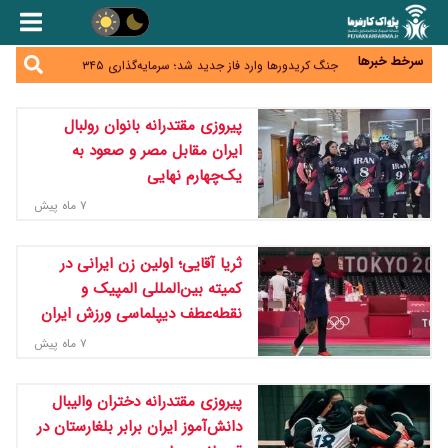
همایش و مسابقه نذری ماه صفر برگزار شد
زائران اربعین نگران ارز باقی‌مانده نباشند؛ خرید دینار در
بانک‌ها و صرافی‌ها
سرخط خبرها
جنگ کریدورها وارد فاز جدید شد؛ سرمایه‌گذاری ۳۴۵
میلیارد دلاری اوراسیا تا ۲۰۳۵
پارادوکس اینترنت در ایران؛ مصرف‌کننده بیشتر می‌پردازد،
شبکه کمتر توسعه می‌یابد
تأمین سرمایه در گردش بدون خلق نقدینگی؛ نقش
پیروزی مقتدرانه بانوان رولبال
جدید سیاست‌های مالیاتی در حمایت از تولید
ایران مقابل مصر و صعود به
یک‌چهارم نهایی
۷ ماه پیش
ثریا آقایی؛ اولین زن ایرانی در
کمیته بین‌المللی المپیک و
نقطه‌عطف دیپلماسی ورزش ایران
۷ ماه پیش
پیروزی مقتدرانه دختران والیبال
دانش‌آموز ایران برابر بلغارستان در