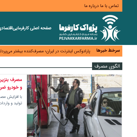
تماس با ما
درباره ما
صفحه اصلی
کارفرمایی
اقتصاد
زائران اربعین نگران ارز باقی‌مانده نباشند؛ خرید دینار د
جنگ کریدورها وارد فاز جدید شد؛ سرمایه‌گذاری ۳۴۵ میلیارد دلاری اوراسیا تا ۲۰۳۵
سرخط خبرها
پارادوکس اینترنت در ایران؛ مصرف‌کننده بیشتر می‌پرداز
تأمین سرمایه در گردش بدون خلق نقدینگی؛ نقش جدید
الگوی مصرف
معمای تأمین ۸۰ همت معوقات بازنشستگان؛ بانک رفاه وارد میدان شد
و خودرو ضر
تولید و وارد