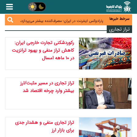
زائران اربعین نگران ارز باقی‌مانده نباشند؛ خرید دینار در
بانک‌ها و صرافی‌ها
جنگ کریدورها وارد فاز جدید شد؛ سرمایه‌گذاری ۳۴۵
میلیارد دلاری اوراسیا تا ۲۰۳۵
سرخط خبرها
پارادوکس اینترنت در ایران؛ مصرف‌کننده بیشتر می‌پردازد،
شبکه کمتر توسعه می‌یابد
تراز تجاری
تأمین سرمایه در گردش بدون خلق نقدینگی؛ نقش
جدید سیاست‌های مالیاتی در حمایت از تولید
معمای تأمین ۸۰ همت معوقات بازنشستگان؛ بانک رفاه
رکوردشکنی تجارت خارجی ایران:
وارد میدان شد
کاهش تراز منفی و بهبود ترانزیت
در ۱۰ ماهه امسال
تراز تجاری در مسیر مثبت/ارز
بیشتر وارد چرخه اقتصاد شد
تراز تجاری منفی و هشدار جدی
برای بازار ارز