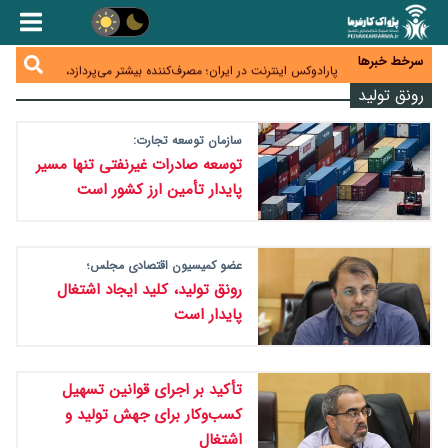
زائران اربعین نگران ارز باقی‌مانده نباشند؛ خرید دینار در
بانک‌ها و صرافی‌ها
جنگ کریدورها وارد فاز جدید شد؛ سرمایه‌گذاری ۳۴۵
میلیارد دلاری اوراسیا تا ۲۰۳۵
سرخط خبرها
پارادوکس اینترنت در ایران؛ مصرف‌کننده بیشتر می‌پردازد،
شبکه کمتر توسعه می‌یابد
رونق تولید
تأمین سرمایه در گردش بدون خلق نقدینگی؛ نقش
جدید سیاست‌های مالیاتی در حمایت از تولید
معمای تأمین ۸۰ همت معوقات بازنشستگان؛ بانک رفاه
سازمان توسعه تجارت:
وارد میدان شد
توسعه صادرات غیرنفتی تنها مسیر
پایدار تأمین ارز کشور است
عضو کمیسیون اقتصادی مجلس؛
رونق تولید، کلید ایجاد اشتغال
پایدار است
تأکید بر اجرای قوانین تسهیل
کسب‌وکار برای جهش تولید و
اشتغال