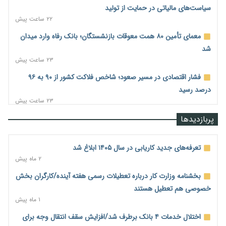
سیاست‌های مالیاتی در حمایت از تولید
۲۲ ساعت پیش
معمای تأمین ۸۰ همت معوقات بازنشستگان؛ بانک رفاه وارد میدان
شد
۲۳ ساعت پیش
فشار اقتصادی در مسیر صعود؛ شاخص فلاکت کشور از ۹۰ به ۹۶
درصد رسید
۲۳ ساعت پیش
رشد ۷۵ هزار میلیاردی بازار خرید اعتباری؛ فین‌تک‌ها وارد میدان
پربازدیدها
شدند
۲۳ ساعت پیش
تعرفه‌های جدید کاریابی در سال ۱۴۰۵ ابلاغ شد
احتمال اختلال ۲۴ ساعته در سامانه‌های تأمین اجتماعی
۲ ماه پیش
۲۳ ساعت پیش
بخشنامه وزارت کار درباره تعطیلات رسمی هفته آینده/کارگران بخش
آغاز اجرای پایلوت «ردا کارت» برای دانشجویان تحصیلات تکمیلی
خصوصی هم تعطیل هستند
۲۳ ساعت پیش
۱ ماه پیش
محدودیت تازه برای شبکه بانکی؛ افزایش سپرده قانونی با هدف
اختلال خدمات ۴ بانک برطرف شد/افزایش سقف انتقال وجه برای