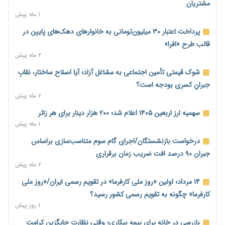
کنترل تورم
مشتریان
۱ روز پیش
۱ ماه پیش
ترمز تولید خودرو کشیده شد؛ افت ۲۵ درصدی تیراژ ایران‌خودرو،
پرداخت اعتبار ۳۰ میلیون‌تومانی به خانوارهای دهک‌های پایین در
سایپا و پارس‌خودرو
قالب طرح «افرا»
۱ روز پیش
۲ ماه پیش
بنگاه‌داری بانک‌ها؛ مانع بزرگ خانه‌دار شدن مستأجران
شوک قیمتی تأمین اجتماعی به مشاغل آزاد؛ آیا اصلاح ساختار، نقابِ
۱ روز پیش
جبرانِ کسری بودجه است؟
۲ ماه پیش
نماینده مجلس: توسعه مرزهای زمینی به راهبرد تأمین کالاهای
اساسی تبدیل شود
سهمیه ارز اربعین ۱۴۰۵ اعلام شد؛ ۲۰۰ هزار دینار برای هر زائر
۱ روز پیش
۱ ماه پیش
خانه کارگر قزوین: شکاف دستمزد و هزینه معیشت هر روز عمیق‌تر
درخواست بازنشستگان/اجرای گام سوم متناسب‌سازی براساس
می‌شود
جبران ۹۰ درصد افت ضریب زمان برقراری
۱ روز پیش
۲ ماه پیش
رئیس سازمان امور مالیاتی: بلاگرهای پردرآمد مشمول پرداخت
۱۴ مرداد؛ اولین «روز ملی کارفرما» در تقویم رسمی ایران/«روز ملی
مالیات هستند
کارفرما» چگونه به تقویم رسمی کشور رسید؟
۱ روز پیش
۱ روز پیش
پیش‌بینی افزایش تولید برنج؛ نیاز وارداتی کشور به ۵۰۰ هزار تن
بازرسی درِ خانه برای بیمه بیکاری؛ وقتی نظارت جایگزین کرامت