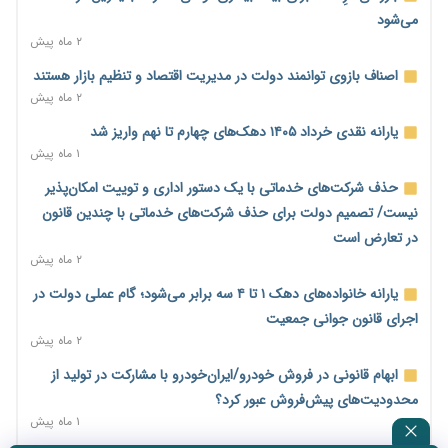
کاهش می‌یابد
می‌شود
۱ روز پیش
۲ ماه پیش
امضای تفاهم‌نامه تجاری ایران و پاکستان؛ هدف‌گذاری تجارت ۱۰
اصناف بازوی توانمند دولت در مدیریت اقتصاد و تنظیم بازار هستند
میلیارد دلاری
۲ ماه پیش
۱ روز پیش
یارانه نقدی خرداد ۱۴۰۵ دهک‌های چهارم تا نهم واریز شد
اختیارات جدید گمرکات برای تمدید ورود موقت کالا و خودرو تا
۱ ماه پیش
پایان شهریور ابلاغ شد
حذف شرکت‌های خدماتی با یک دستور اداری و توییت امکان‌پذیر
۱ روز پیش
نیست/ تصمیم دولت برای حذف شرکت‌های خدماتی با چندین قانون
فهرست کالاهای فولادی و فلزات مشمول بازگشت ۱۰۰ درصد ارز
در تعارض است
صادراتی ابلاغ شد
۲ ماه پیش
۱ روز پیش
یارانه خانواده‌های دهک ۱ تا ۴ سه برابر می‌شود؛ گام عملی دولت در
مرحله سیزدهم کالابرگ در سایه تورم؛ قدرت خرید یارانه یک‌میلیونی
اجرای قانون جوانی جمعیت
بیش از پیش آب رفت
۲ ماه پیش
۱ روز پیش
ابهام قانونی در فروش خودرو/ایران‌خودرو با مشارکت در تولید از
۱۴ مرداد؛ اولین «روز ملی کارفرما» در تقویم رسمی ایران/«روز ملی
محدودیت‌های پیش‌فروش عبور کرد؟
کارفرما» چگونه به تقویم رسمی کشور رسید؟
۱ ماه پیش
۱ روز پیش