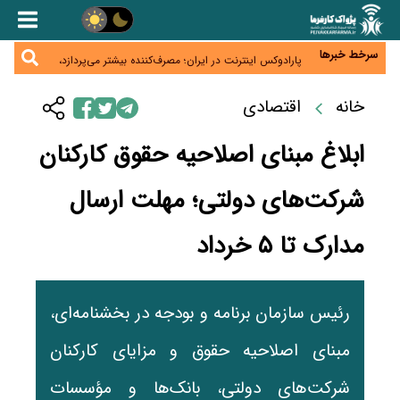
زائران اربعین نگران ارز باقی‌مانده نباشند؛ خرید دینار در
بانک‌ها و صرافی‌ها
جنگ کریدورها وارد فاز جدید شد؛ سرمایه‌گذاری ۳۴۵
میلیارد دلاری اوراسیا تا ۲۰۳۵
سرخط خبرها
پارادوکس اینترنت در ایران؛ مصرف‌کننده بیشتر می‌پردازد،
شبکه کمتر توسعه می‌یابد
تأمین سرمایه در گردش بدون خلق نقدینگی؛ نقش
جدید سیاست‌های مالیاتی در حمایت از تولید
خانه
اقتصادی
معمای تأمین ۸۰ همت معوقات بازنشستگان؛ بانک رفاه
وارد میدان شد
ابلاغ مبنای اصلاحیه حقوق کارکنان
شرکت‌های دولتی؛ مهلت ارسال
مدارک تا ۵ خرداد
رئیس سازمان برنامه و بودجه در بخشنامه‌ای،
مبنای اصلاحیه حقوق و مزایای کارکنان
شرکت‌های دولتی، بانک‌ها و مؤسسات