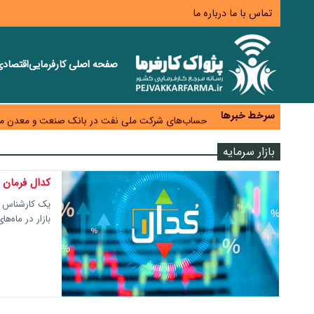
تماس با ما
درباره ما
صفحه اصلی
کارفرمایی
اقتصاد
ورود بخش خصوصی به حکمرانی اشتغال؛ «یاوران پیشر
مطالبه کارگران جنوب برای پرداخت «حق جنگ»؛ از نفت و
سرخط خبرها
حساب‌های شرکت ملی نفت در بانک صنعت و معدن مس
درآمد کارگزاری‌ها چقدر است؟ کانون کارگزاران اعداد 
بازار سرمایه
بیکاری ۷ درصدی روی کاغذ؛ آیا در واقعیت هم این چنین است؟
کدال فرمان 
یک کارشناس با
بازار در ماه