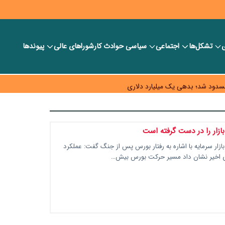
ی
تشکل‌ها
اجتماعی
سیاسی
حوادث کار
شورا‎های عالی
پیوندها
فت» امسال گسترده‌تر می‌شود
 گاز تا شبکه برق
دود شد؛ بدهی یک میلیارد دلاری
منتشرشده در فضای مجازی را تکذیب کرد
بازار را در دست گرفته است
زار سرمایه با اشاره به رفتار بورس پس از جنگ گفت: عملکرد
‌های اخیر نشان داد مسیر حرکت بورس بیش…