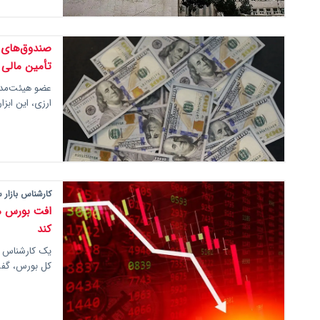
صندوق‌های س
تأمین مالی 
عضو هیئت‌مدی
ارزی، این ابز
کارشناس بازار س
افت بورس مق
کند
کل بورس، گفت