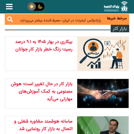
زائران اربعین نگران ارز باقی‌مانده نباشند؛ خرید دینار در
بانک‌ها و صرافی‌ها
جنگ کریدورها وارد فاز جدید شد؛ سرمایه‌گذاری ۳۴۵
میلیارد دلاری اوراسیا تا ۲۰۳۵
سرخط خبرها
پارادوکس اینترنت در ایران؛ مصرف‌کننده بیشتر می‌پردازد،
شبکه کمتر توسعه می‌یابد
بازار کار
تأمین سرمایه در گردش بدون خلق نقدینگی؛ نقش
جدید سیاست‌های مالیاتی در حمایت از تولید
معمای تأمین ۸۰ همت معوقات بازنشستگان؛ بانک رفاه
بیکاری در بهار ۱۴۰۵ به ۹.۱ درصد
وارد میدان شد
رسید؛ زنگ خطر بازار کار جوانان
بازار کار در حال تغییر است؛ هوش
مصنوعی به کمک آموزش‌های
مهارتی می‌آید
سامانه هوشمند مشاوره شغلی و
اتصال به بازار کار رونمایی شد