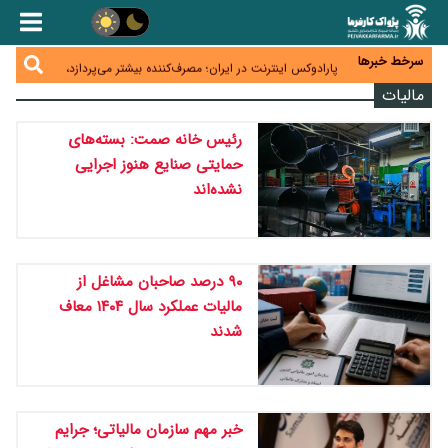
زائران اربعین نگران ارز باقی‌مانده نباشند؛ خرید دینار در
بانک‌ها و صرافی‌ها
جنگ کریدورها وارد فاز جدید شد؛ سرمایه‌گذاری ۳۴۵
میلیارد دلاری اوراسیا تا ۲۰۳۵
سرخط خبرها
پارادوکس اینترنت در ایران؛ مصرف‌کننده بیشتر می‌پردازد،
شبکه کمتر توسعه می‌یابد
مالیات
تأمین سرمایه در گردش بدون خلق نقدینگی؛ نقش
جدید سیاست‌های مالیاتی در حمایت از تولید
معمای تأمین ۸۰ همت معوقات بازنشستگان؛ بانک رفاه
رئیس خانه صمت: بسته‌های
وارد میدان شد
حمایتی صنایع هنوز اجرایی
نشده‌اند
۹۰ درصد صاحبان مشاغل از
مالیات عملکرد سال ۱۴۰۴ معاف
شدند
خبر مهم سازمان مالیاتی؛ جرایم