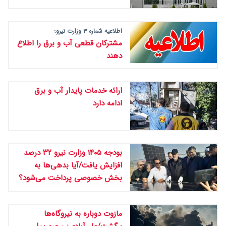
اطلاعیه شماره ۳ وزارت نیرو؛
مشترکان قطعی آب و برق را اطلاع
دهند
ارائه خدمات پایدار آب و برق
ادامه دارد
بودجه ۱۴۰۵ وزارت نیرو ۳۲ درصد
افزایش یافت/آیا بدهی‌ها به
بخش خصوصی پرداخت می‌شود؟
مازوت دوباره به نیروگاه‌ها