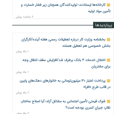
کارخانه‌ها ایستادند؛ تولیدکنندگان همچنان زیر فشار خسارت و
تأمین مواد اولیه
۸ ساعت پیش
پربازدیدها
قیمت مسکن در دست سازنده‌های خرد؛ چگونه «عددسازی» بازار
ملک را ملتهب می‌کند؟
۸ ساعت پیش
بخشنامه وزارت کار درباره تعطیلات رسمی هفته آینده/کارگران
بخش خصوصی هم تعطیل هستند
مسیر تأمین مواد اولیه صنایع تسهیل شد؛ ۳۴۱۴ کد تعرفه مشمول
۱ ماه پیش
سهمیه جدید
۸ ساعت پیش
اختلال خدمات ۴ بانک برطرف شد/افزایش سقف انتقال وجه
برای مشتریان
منابع صندوق ملی مسکن به متقاضیان رسید؛ اولویت با
۱ ماه پیش
پروژه‌های بالای ۸۰ درصد پیشرفت
۹ ساعت پیش
پرداخت اعتبار ۳۰ میلیون‌تومانی به خانوارهای دهک‌های پایین
در قالب طرح «افرا»
هشدار درباره آینده صندوق‌های بازنشستگی؛ اعتماد بیمه‌پردازان
۲ ماه پیش
را قربانی نکنیم
۹ ساعت پیش
شوک قیمتی تأمین اجتماعی به مشاغل آزاد؛ آیا اصلاح ساختار،
نقابِ جبرانِ کسری بودجه است؟
ترمیم مزد در راه است؟ تأکید بر افزایش مزد پایه و شفافیت سبد
۲ ماه پیش