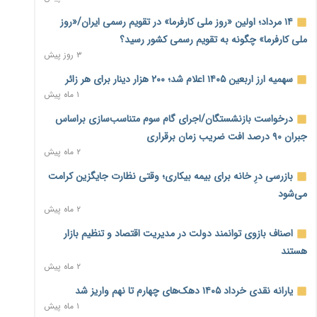
معیشت
۱۰ ساعت پیش
۱۴ مرداد؛ اولین «روز ملی کارفرما» در تقویم رسمی ایران/«روز
ملی کارفرما» چگونه به تقویم رسمی کشور رسید؟
وام بدون رتبه اعتباری؛ صندوق کارآفرینی امید از حمایت متفاوت
۳ روز پیش
خود می‌گوید
۱۰ ساعت پیش
سهمیه ارز اربعین ۱۴۰۵ اعلام شد؛ ۲۰۰ هزار دینار برای هر زائر
۱ ماه پیش
ناترازی برق ۳۰ درصد کاهش یافت؛ وعده وزارت نیرو برای رفع
محدودیت صنایع
درخواست بازنشستگان/اجرای گام سوم متناسب‌سازی براساس
۱۰ ساعت پیش
جبران ۹۰ درصد افت ضریب زمان برقراری
۲ ماه پیش
ورود بخش خصوصی به حکمرانی اشتغال؛ «یاوران پیشرفت»
امسال گسترده‌تر می‌شود
بازرسی درِ خانه برای بیمه بیکاری؛ وقتی نظارت جایگزین کرامت
۱۰ ساعت پیش
می‌شود
۲ ماه پیش
مطالبه کارگران جنوب برای پرداخت «حق جنگ»؛ از نفت و گاز تا
شبکه برق
اصناف بازوی توانمند دولت در مدیریت اقتصاد و تنظیم بازار
۱۰ ساعت پیش
هستند
۲ ماه پیش
حساب‌های شرکت ملی نفت در بانک صنعت و معدن مسدود
شد؛ بدهی یک میلیارد دلاری
یارانه نقدی خرداد ۱۴۰۵ دهک‌های چهارم تا نهم واریز شد
۱۰ ساعت پیش
۱ ماه پیش