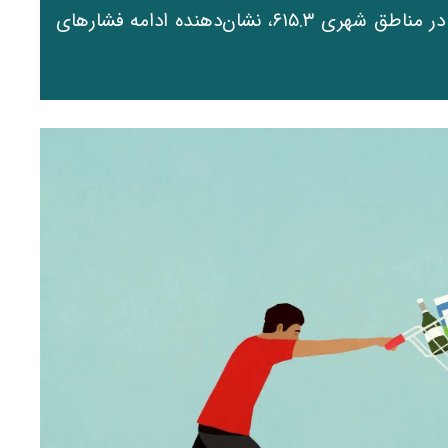
تورم سالانه به ۵۰.۶ درصد و شاخص بهای کالاها در مناطق شهری ۶۱۵.۳، نشان‌دهنده ادامه فشارهای