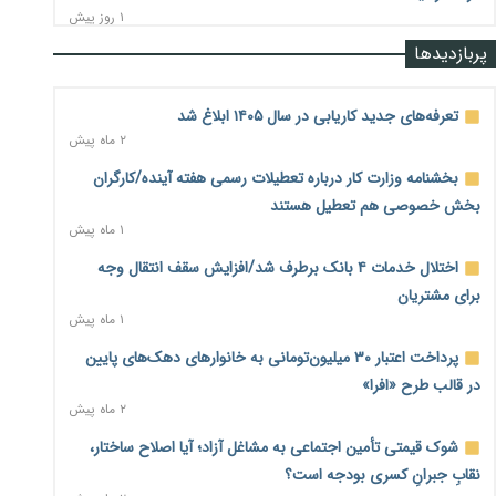
۱ روز پیش
پربازدیدها
رشد ۷۵ هزار میلیاردی بازار خرید اعتباری؛ فین‌تک‌ها وارد میدان
شدند
۱ روز پیش
تعرفه‌های جدید کاریابی در سال ۱۴۰۵ ابلاغ شد
۲ ماه پیش
احتمال اختلال ۲۴ ساعته در سامانه‌های تأمین اجتماعی
۱ روز پیش
بخشنامه وزارت کار درباره تعطیلات رسمی هفته آینده/کارگران
بخش خصوصی هم تعطیل هستند
آغاز اجرای پایلوت «ردا کارت» برای دانشجویان تحصیلات تکمیلی
۱ ماه پیش
۱ روز پیش
اختلال خدمات ۴ بانک برطرف شد/افزایش سقف انتقال وجه
محدودیت تازه برای شبکه بانکی؛ افزایش سپرده قانونی با هدف
برای مشتریان
کنترل تورم
۱ ماه پیش
۱ روز پیش
پرداخت اعتبار ۳۰ میلیون‌تومانی به خانوارهای دهک‌های پایین
ترمز تولید خودرو کشیده شد؛ افت ۲۵ درصدی تیراژ ایران‌خودرو،
در قالب طرح «افرا»
سایپا و پارس‌خودرو
۲ ماه پیش
۱ روز پیش
شوک قیمتی تأمین اجتماعی به مشاغل آزاد؛ آیا اصلاح ساختار،
بنگاه‌داری بانک‌ها؛ مانع بزرگ خانه‌دار شدن مستأجران
۱ روز پیش
نقابِ جبرانِ کسری بودجه است؟