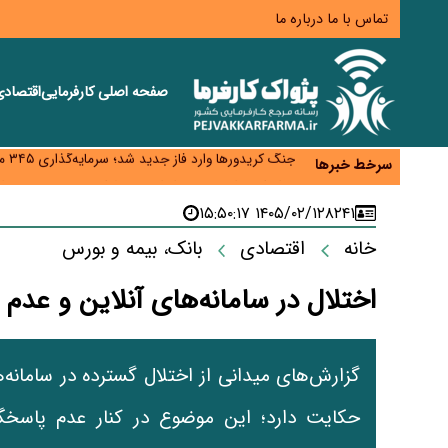
تماس با ما
درباره ما
صفحه اصلی
کارفرمایی
اقتصاد
زائران اربعین نگران ارز باقی‌مانده نباشند؛ خرید دینار د
جنگ کریدورها وارد فاز جدید شد؛ سرمایه‌گذاری ۳۴۵ میلیارد دلاری اوراسیا تا ۲۰۳۵
سرخط خبرها
پارادوکس اینترنت در ایران؛ مصرف‌کننده بیشتر می‌پرداز
تأمین سرمایه در گردش بدون خلق نقدینگی؛ نقش جدید
۱۴۰۵/۰۲/۱۲ ۱۵:۵۰:۱۷
۸۲۴۱
معمای تأمین ۸۰ همت معوقات بازنشستگان؛ بانک رفاه وارد میدان شد
خانه
اقتصادی
بانک، بیمه و بورس
اختلال در سامانه‌های آنلاین و عدم
گزارش‌های میدانی از اختلال گسترده در سامانه‌ه
حکایت دارد؛ این موضوع در کنار عدم پاسخگو