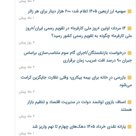
۲ ماه پیش
نماینده مجلس: توسعه مرزهای زمینی به راهبرد تأمین کالاهای
سهمیه ارز اربعین ۱۴۰۵ اعلام شد؛ ۲۰۰ هزار دینار برای هر زائر
اساسی تبدیل شود
۱ ماه پیش
۱ روز پیش
۱۴ مرداد؛ اولین «روز ملی کارفرما» در تقویم رسمی ایران/«روز
خانه کارگر قزوین: شکاف دستمزد و هزینه معیشت هر روز عمیق‌تر
ملی کارفرما» چگونه به تقویم رسمی کشور رسید؟
می‌شود
۲ روز پیش
۲ روز پیش
درخواست بازنشستگان/اجرای گام سوم متناسب‌سازی براساس
رئیس سازمان امور مالیاتی: بلاگرهای پردرآمد مشمول پرداخت
جبران ۹۰ درصد افت ضریب زمان برقراری
مالیات هستند
۲ ماه پیش
۲ روز پیش
بازرسی درِ خانه برای بیمه بیکاری؛ وقتی نظارت جایگزین کرامت
پیش‌بینی افزایش تولید برنج؛ نیاز وارداتی کشور به ۵۰۰ هزار تن
می‌شود
کاهش می‌یابد
۲ ماه پیش
۲ روز پیش
اصناف بازوی توانمند دولت در مدیریت اقتصاد و تنظیم بازار
امضای تفاهم‌نامه تجاری ایران و پاکستان؛ هدف‌گذاری تجارت ۱۰
هستند
میلیارد دلاری
۲ ماه پیش
۲ روز پیش
یارانه نقدی خرداد ۱۴۰۵ دهک‌های چهارم تا نهم واریز شد
اختیارات جدید گمرکات برای تمدید ورود موقت کالا و خودرو تا
۱ ماه پیش
پایان شهریور ابلاغ شد