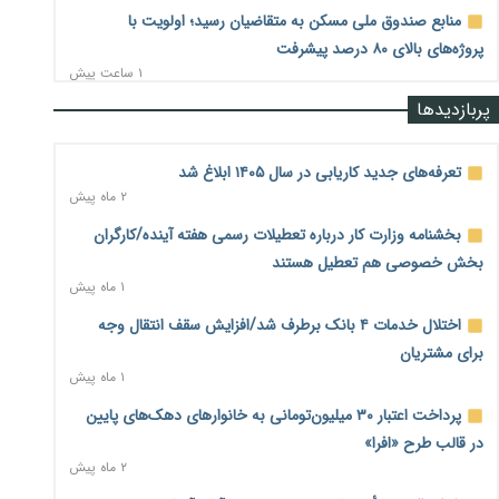
منابع صندوق ملی مسکن به متقاضیان رسید؛ اولویت با
پروژه‌های بالای ۸۰ درصد پیشرفت
۱ ساعت پیش
پربازدیدها
هشدار درباره آینده صندوق‌های بازنشستگی؛ اعتماد بیمه‌پردازان
را قربانی نکنیم
۱ ساعت پیش
تعرفه‌های جدید کاریابی در سال ۱۴۰۵ ابلاغ شد
۲ ماه پیش
ترمیم مزد در راه است؟ تأکید بر افزایش مزد پایه و شفافیت سبد
معیشت
بخشنامه وزارت کار درباره تعطیلات رسمی هفته آینده/کارگران
۱ ساعت پیش
بخش خصوصی هم تعطیل هستند
۱ ماه پیش
وام بدون رتبه اعتباری؛ صندوق کارآفرینی امید از حمایت متفاوت
خود می‌گوید
اختلال خدمات ۴ بانک برطرف شد/افزایش سقف انتقال وجه
۱ ساعت پیش
برای مشتریان
۱ ماه پیش
ناترازی برق ۳۰ درصد کاهش یافت؛ وعده وزارت نیرو برای رفع
محدودیت صنایع
پرداخت اعتبار ۳۰ میلیون‌تومانی به خانوارهای دهک‌های پایین
۲ ساعت پیش
در قالب طرح «افرا»
۲ ماه پیش
ورود بخش خصوصی به حکمرانی اشتغال؛ «یاوران پیشرفت»