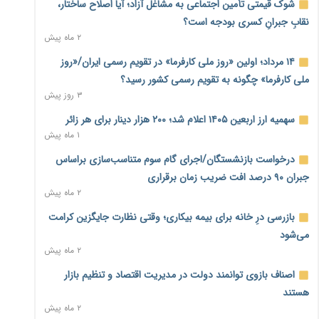
امسال گسترده‌تر می‌شود
شوک قیمتی تأمین اجتماعی به مشاغل آزاد؛ آیا اصلاح ساختار،
۲ ساعت پیش
نقابِ جبرانِ کسری بودجه است؟
۲ ماه پیش
مطالبه کارگران جنوب برای پرداخت «حق جنگ»؛ از نفت و گاز تا
شبکه برق
۱۴ مرداد؛ اولین «روز ملی کارفرما» در تقویم رسمی ایران/«روز
۲ ساعت پیش
ملی کارفرما» چگونه به تقویم رسمی کشور رسید؟
۳ روز پیش
حساب‌های شرکت ملی نفت در بانک صنعت و معدن مسدود
شد؛ بدهی یک میلیارد دلاری
سهمیه ارز اربعین ۱۴۰۵ اعلام شد؛ ۲۰۰ هزار دینار برای هر زائر
۲ ساعت پیش
۱ ماه پیش
درآمد کارگزاری‌ها چقدر است؟ کانون کارگزاران اعداد منتشرشده
درخواست بازنشستگان/اجرای گام سوم متناسب‌سازی براساس
در فضای مجازی را تکذیب کرد
جبران ۹۰ درصد افت ضریب زمان برقراری
۳ ساعت پیش
۲ ماه پیش
بیکاری ۷ درصدی روی کاغذ؛ آیا در واقعیت هم این چنین است؟
بازرسی درِ خانه برای بیمه بیکاری؛ وقتی نظارت جایگزین کرامت
۳ ساعت پیش
می‌شود
۲ ماه پیش
روز خبرنگار؛ مطالبه‌ای فراتر از تبریک برای پاسداشت حقیقت و
امنیت شغلی
اصناف بازوی توانمند دولت در مدیریت اقتصاد و تنظیم بازار
۴ ساعت پیش
هستند
۲ ماه پیش
همایش و مسابقه نذری ماه صفر برگزار شد