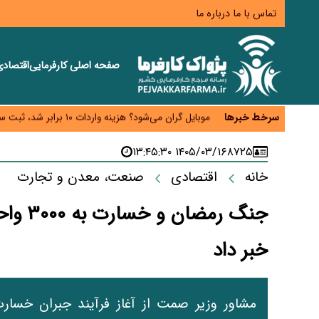
تماس با ما
درباره ما
صفحه اصلی
کارفرمایی
اقتصاد
صادرات محصولات آب‌بر در اوج خشکسالی؛ تراز تجاری 
موبایل گران می‌شود؟ هزینه واردات ۱۰ برابر شد، ثبت سفارش همچنان متوقف است
سرخط خبرها
کارخانه‌ها ایستادند؛ تولیدکنندگان همچنان زیر فشار خس
قیمت مسکن در دست سازنده‌های خرد؛ چگونه «عددسازی
۱۴۰۵/۰۳/۱۶ ۱۳:۴۵:۳۰
۸۷۲۵
مسیر تأمین مواد اولیه صنایع تسهیل شد؛ ۳۴۱۴ کد تعرفه مشمول سهمیه جدید
خانه
اقتصادی
صنعت، معدن و تجارت
جنگ رم
خبر داد