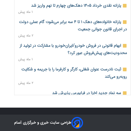
۲۱ ساعت پیش
یارانه نقدی خرداد ۱۴۰۵ دهک‌های چهارم تا نهم واریز شد
۱ ماه پیش
زائران اربعین نگران ارز باقی‌مانده نباشند؛ خرید دینار در بانک‌ها و
صرافی‌ها
یارانه خانواده‌های دهک ۱ تا ۴ سه برابر می‌شود؛ گام عملی دولت
۲ روز پیش
در اجرای قانون جوانی جمعیت
۲ ماه پیش
جنگ کریدورها وارد فاز جدید شد؛ سرمایه‌گذاری ۳۴۵ میلیارد
دلاری اوراسیا تا ۲۰۳۵
ابهام قانونی در فروش خودرو/ایران‌خودرو با مشارکت در تولید از
۲ روز پیش
محدودیت‌های پیش‌فروش عبور کرد؟
۱ ماه پیش
پارادوکس اینترنت در ایران؛ مصرف‌کننده بیشتر می‌پردازد، شبکه
کمتر توسعه می‌یابد
ثبت نادرست عنوان شغلی، کارگر و کارفرما را با جریمه و شکایت
۲ روز پیش
روبه‌رو می‌کند
۲ ماه پیش
تأمین سرمایه در گردش بدون خلق نقدینگی؛ نقش جدید
سیاست‌های مالیاتی در حمایت از تولید
سه نماد جدید اخزا در فرابورس پذیرش شد
۲ روز پیش
۲ ماه پیش
معمای تأمین ۸۰ همت معوقات بازنشستگان؛ بانک رفاه وارد
روند تغییرات مدیریتی هلدینگ خلیج فارس قانونی است؟/
میدان شد
روایت‌های متناقض و نگرانی سهامداران
۲ روز پیش
طراحی سایت خبری و خبرگزاری آسام
۱ ماه پیش