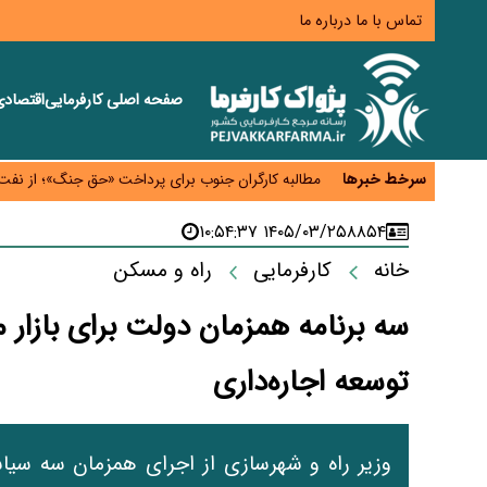
تماس با ما
درباره ما
صفحه اصلی
کارفرمایی
اقتصاد
ورود بخش خصوصی به حکمرانی اشتغال؛ «یاوران پیشر
مطالبه کارگران جنوب برای پرداخت «حق جنگ»؛ از نفت و
سرخط خبرها
حساب‌های شرکت ملی نفت در بانک صنعت و معدن مس
درآمد کارگزاری‌ها چقدر است؟ کانون کارگزاران اعداد 
۱۴۰۵/۰۳/۲۵ ۱۰:۵۴:۳۷
۸۸۵۴
بیکاری ۷ درصدی روی کاغذ؛ آیا در واقعیت هم این چنین است؟
خانه
کارفرمایی
راه و مسکن
سه برنامه همزمان دولت برای بازار
توسعه اجاره‌داری
وزیر راه و شهرسازی از اجرای همزمان سه س