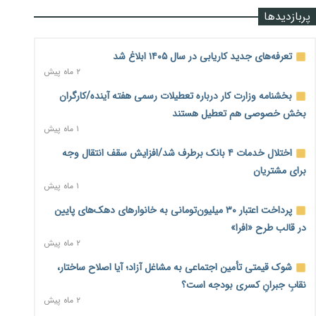
پربازدیدها
۱۸ ساعت پیش
زائران اربعین نگران ارز باقی‌مانده نباشند؛ خرید دینار در بانک‌ها و
تعرفه‌های جدید کاریابی در سال ۱۴۰۵ ابلاغ شد
صرافی‌ها
۲ ماه پیش
۲ روز پیش
بخشنامه وزارت کار درباره تعطیلات رسمی هفته آینده/کارگران
جنگ کریدورها وارد فاز جدید شد؛ سرمایه‌گذاری ۳۴۵ میلیارد
بخش خصوصی هم تعطیل هستند
دلاری اوراسیا تا ۲۰۳۵
۱ ماه پیش
۲ روز پیش
اختلال خدمات ۴ بانک برطرف شد/افزایش سقف انتقال وجه
پارادوکس اینترنت در ایران؛ مصرف‌کننده بیشتر می‌پردازد، شبکه
برای مشتریان
کمتر توسعه می‌یابد
۱ ماه پیش
۲ روز پیش
پرداخت اعتبار ۳۰ میلیون‌تومانی به خانوارهای دهک‌های پایین
تأمین سرمایه در گردش بدون خلق نقدینگی؛ نقش جدید
در قالب طرح «افرا»
سیاست‌های مالیاتی در حمایت از تولید
۲ ماه پیش
۲ روز پیش
شوک قیمتی تأمین اجتماعی به مشاغل آزاد؛ آیا اصلاح ساختار،
معمای تأمین ۸۰ همت معوقات بازنشستگان؛ بانک رفاه وارد
نقابِ جبرانِ کسری بودجه است؟
میدان شد
۲ ماه پیش
۲ روز پیش