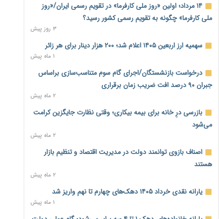
۱۴ مرداد؛ اولین «روز ملی کارفرما» در تقویم رسمی ایران/«روز
فشار اقتصادی در مسیر صعود؛ شاخص فلاکت کشور از ۹۰ به ۹۶
ملی کارفرما» چگونه به تقویم رسمی کشور رسید؟
درصد رسید
۳ روز پیش
۲ روز پیش
سهمیه ارز اربعین ۱۴۰۵ اعلام شد؛ ۲۰۰ هزار دینار برای هر زائر
رشد ۷۵ هزار میلیاردی بازار خرید اعتباری؛ فین‌تک‌ها وارد میدان
۱ ماه پیش
شدند
۲ روز پیش
درخواست بازنشستگان/اجرای گام سوم متناسب‌سازی براساس
جبران ۹۰ درصد افت ضریب زمان برقراری
احتمال اختلال ۲۴ ساعته در سامانه‌های تأمین اجتماعی
۲ ماه پیش
۲ روز پیش
بازرسی درِ خانه برای بیمه بیکاری؛ وقتی نظارت جایگزین کرامت
آغاز اجرای پایلوت «ردا کارت» برای دانشجویان تحصیلات تکمیلی
۲ روز پیش
می‌شود
۲ ماه پیش
محدودیت تازه برای شبکه بانکی؛ افزایش سپرده قانونی با هدف
اصناف بازوی توانمند دولت در مدیریت اقتصاد و تنظیم بازار
کنترل تورم
۲ روز پیش
هستند
۲ ماه پیش
ترمز تولید خودرو کشیده شد؛ افت ۲۵ درصدی تیراژ ایران‌خودرو،
یارانه نقدی خرداد ۱۴۰۵ دهک‌های چهارم تا نهم واریز شد
سایپا و پارس‌خودرو
۱ ماه پیش
۲ روز پیش
یارانه خانواده‌های دهک ۱ تا ۴ سه برابر می‌شود؛ گام عملی دولت