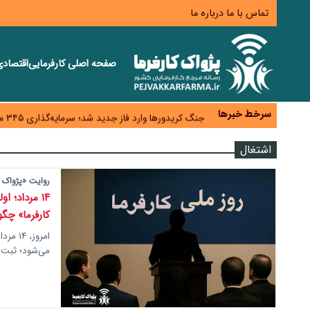
تماس با ما
درباره ما
صفحه اصلی
کارفرمایی
اقتصاد
همایش و مسابقه نذری ماه صفر برگزار شد
زائران اربعین نگران ارز باقی‌مانده نباشند؛ خرید دینار د
سرخط خبرها
جنگ کریدورها وارد فاز جدید شد؛ سرمایه‌گذاری ۳۴۵ میلیارد دلاری اوراسیا تا ۲۰۳۵
پارادوکس اینترنت در ایران؛ مصرف‌کننده بیشتر می‌پرداز
اشتغال
تأمین سرمایه در گردش بدون خلق نقدینگی؛ نقش جدید
روایت «پژواک ک
۱۴ مرداد؛ 
کارفرما» چگ
می‌شود؛ ثبت ا