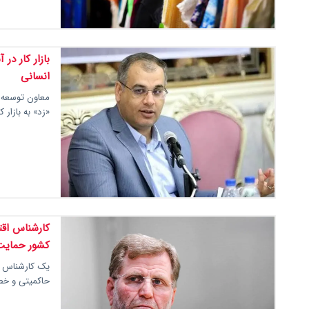
بازار کار در
انسانی
معاون توسعه ک
«زد» به بازار 
کارشناس اقت
کشور حمایت
یک کارشناس اق
حاکمیتی و خص