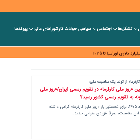
ی
تشکل‌ها
اجتماعی
سیاسی
حوادث کار
شورا‎های عالی
پیوندها
ر بانک‌ها و صرافی‌ها
د، شبکه کمتر توسعه می‌یابد
 سیاست‌های مالیاتی در حمایت از تولید
ارفرما» از تولد یک مناسبت ملی؛
اولین «روز ملی کارفرما» در تقویم رسمی ایران/«روز ملی
ونه به تقویم رسمی کشور رسید؟
امروز، ۱۴ مرداد ۱۴۰۵، برای نخستین‌بار «روز ملی کارفرما» گرامی داشته
ین مناسبت، صرفاً افزودن عنوانی جدید…