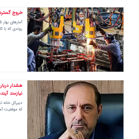
خروج گسترده
روندی که با 
هشدار دربار
نیازمند آیند
دبیرکل خانه تع
که موفقیت آم