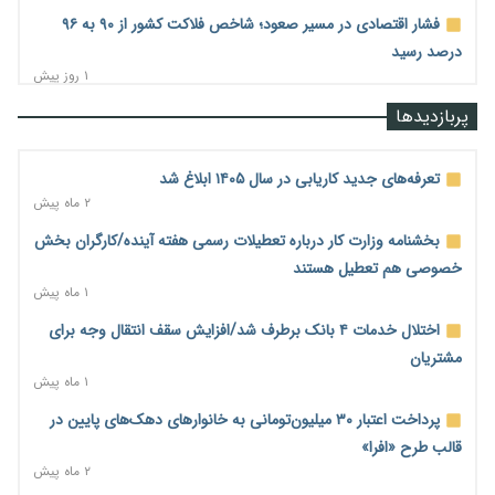
فشار اقتصادی در مسیر صعود؛ شاخص فلاکت کشور از ۹۰ به ۹۶
درصد رسید
۱ روز پیش
رشد ۷۵ هزار میلیاردی بازار خرید اعتباری؛ فین‌تک‌ها وارد میدان
پربازدیدها
شدند
۱ روز پیش
تعرفه‌های جدید کاریابی در سال ۱۴۰۵ ابلاغ شد
احتمال اختلال ۲۴ ساعته در سامانه‌های تأمین اجتماعی
۲ ماه پیش
۱ روز پیش
بخشنامه وزارت کار درباره تعطیلات رسمی هفته آینده/کارگران بخش
آغاز اجرای پایلوت «ردا کارت» برای دانشجویان تحصیلات تکمیلی
خصوصی هم تعطیل هستند
۱ روز پیش
۱ ماه پیش
محدودیت تازه برای شبکه بانکی؛ افزایش سپرده قانونی با هدف
اختلال خدمات ۴ بانک برطرف شد/افزایش سقف انتقال وجه برای
کنترل تورم
مشتریان
۱ روز پیش
۱ ماه پیش
ترمز تولید خودرو کشیده شد؛ افت ۲۵ درصدی تیراژ ایران‌خودرو،
پرداخت اعتبار ۳۰ میلیون‌تومانی به خانوارهای دهک‌های پایین در
سایپا و پارس‌خودرو
قالب طرح «افرا»
۱ روز پیش
۲ ماه پیش