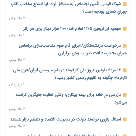
بنگاه‌داری بانک‌ها؛ مانع بزرگ خانه‌دار شدن مستأجران
شوک قیمتی تأمین اجتماعی به مشاغل آزاد؛ آیا اصلاح ساختار، نقابِ
۱ روز پیش
جبرانِ کسری بودجه است؟
۲ ماه پیش
نماینده مجلس: توسعه مرزهای زمینی به راهبرد تأمین کالاهای
اساسی تبدیل شود
سهمیه ارز اربعین ۱۴۰۵ اعلام شد؛ ۲۰۰ هزار دینار برای هر زائر
۱ روز پیش
۱ ماه پیش
خانه کارگر قزوین: شکاف دستمزد و هزینه معیشت هر روز عمیق‌تر
درخواست بازنشستگان/اجرای گام سوم متناسب‌سازی براساس
می‌شود
جبران ۹۰ درصد افت ضریب زمان برقراری
۱ روز پیش
۲ ماه پیش
رئیس سازمان امور مالیاتی: بلاگرهای پردرآمد مشمول پرداخت
۱۴ مرداد؛ اولین «روز ملی کارفرما» در تقویم رسمی ایران/«روز ملی
مالیات هستند
کارفرما» چگونه به تقویم رسمی کشور رسید؟
۱ روز پیش
۱ روز پیش
پیش‌بینی افزایش تولید برنج؛ نیاز وارداتی کشور به ۵۰۰ هزار تن
بازرسی درِ خانه برای بیمه بیکاری؛ وقتی نظارت جایگزین کرامت
کاهش می‌یابد
می‌شود
۱ روز پیش
۲ ماه پیش
امضای تفاهم‌نامه تجاری ایران و پاکستان؛ هدف‌گذاری تجارت ۱۰
اصناف بازوی توانمند دولت در مدیریت اقتصاد و تنظیم بازار هستند
میلیارد دلاری
۲ ماه پیش
۱ روز پیش