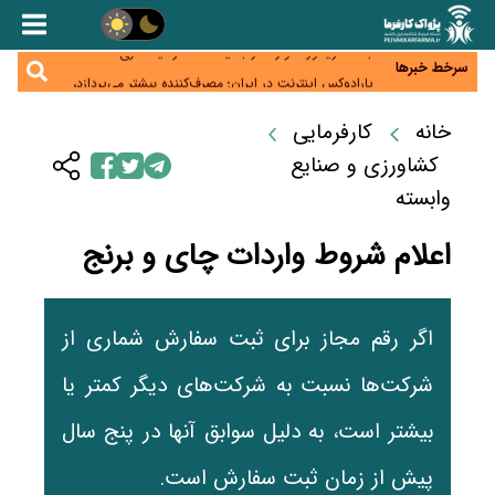
زائران اربعین نگران ارز باقی‌مانده نباشند؛ خرید دینار در
بانک‌ها و صرافی‌ها
جنگ کریدورها وارد فاز جدید شد؛ سرمایه‌گذاری ۳۴۵
میلیارد دلاری اوراسیا تا ۲۰۳۵
سرخط خبرها
پارادوکس اینترنت در ایران؛ مصرف‌کننده بیشتر می‌پردازد،
شبکه کمتر توسعه می‌یابد
تأمین سرمایه در گردش بدون خلق نقدینگی؛ نقش
خانه
کارفرمایی
جدید سیاست‌های مالیاتی در حمایت از تولید
معمای تأمین ۸۰ همت معوقات بازنشستگان؛ بانک رفاه
وارد میدان شد
کشاورزی و صنایع
وابسته
اعلام شروط واردات چای و برنج
اگر رقم مجاز برای ثبت سفارش شماری از
شرکت‌ها نسبت به شرکت‌های دیگر کمتر یا
بیشتر است، به دلیل سوابق آنها در پنج سال
پیش از زمان ثبت سفارش است.