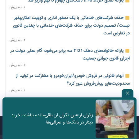
یارانه نقدی خرداد ۱۴۰۵ دهک‌های چهارم تا نهم واریز شد
اختیارات جدید گمرکات برای تمدید ورود موقت کالا و خودرو تا
۱ ماه پیش
پایان شهریور ابلاغ شد
حذف شرکت‌های خدماتی با یک دستور اداری و توییت امکان‌پذیر
۱ روز پیش
نیست/ تصمیم دولت برای حذف شرکت‌های خدماتی با چندین قانون
فهرست کالاهای فولادی و فلزات مشمول بازگشت ۱۰۰ درصد ارز
در تعارض است
صادراتی ابلاغ شد
۲ ماه پیش
۱ روز پیش
یارانه خانواده‌های دهک ۱ تا ۴ سه برابر می‌شود؛ گام عملی دولت در
مرحله سیزدهم کالابرگ در سایه تورم؛ قدرت خرید یارانه یک‌میلیونی
اجرای قانون جوانی جمعیت
بیش از پیش آب رفت
۲ ماه پیش
۱ روز پیش
ابهام قانونی در فروش خودرو/ایران‌خودرو با مشارکت در تولید از
۱۴ مرداد؛ اولین «روز ملی کارفرما» در تقویم رسمی ایران/«روز ملی
محدودیت‌های پیش‌فروش عبور کرد؟
کارفرما» چگونه به تقویم رسمی کشور رسید؟
۱ ماه پیش
۱ روز پیش
سه نماد جدید اخزا در فرابورس پذیرش شد
سکه در یک قدمی ۱۸۵ میلیون تومان
۲ ماه پیش
۲ روز پیش
زائران اربعین نگران ارز باقی‌مانده نباشند؛ خرید
ثبت نادرست عنوان شغلی، کارگر و کارفرما را با جریمه و شکایت
دینار در بانک‌ها و صرافی‌ها
تشکل‌ها در مسیر ارتقای تاب‌آوری اعضا برنامه‌ریزی کنند
روبه‌رو می‌کند
تماس با ما
درباره ما
۲ روز پیش
۲ ماه پیش