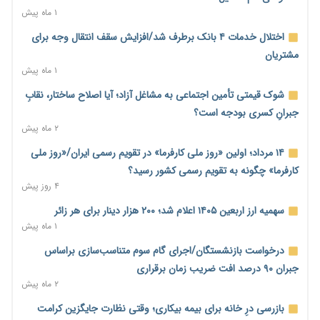
۱ ماه پیش
یک سال پرچالش اینترنت/دولت چهاردهم از محدودیت به سمت
توسعه زیرساخت رفت
اختلال خدمات ۴ بانک برطرف شد/افزایش سقف انتقال وجه برای
۱ ساعت پیش
مشتریان
۱ ماه پیش
هشدار دیوان محاسبات درباره حساب‌های خارج از خزانه؛ ۱۲۴ حساب
ارزی در تیررس نظارت
شوک قیمتی تأمین اجتماعی به مشاغل آزاد؛ آیا اصلاح ساختار، نقابِ
۱ ساعت پیش
جبرانِ کسری بودجه است؟
۲ ماه پیش
نه از جنگ می‌ترسیم، نه از مذاکره برای منافع ملی
۱ ساعت پیش
۱۴ مرداد؛ اولین «روز ملی کارفرما» در تقویم رسمی ایران/«روز ملی
کارفرما» چگونه به تقویم رسمی کشور رسید؟
فرمول تازه مستمری در راه است؛ کارگران بازنده اصلاحات تأمین
۴ روز پیش
اجتماعی؟
۱ ساعت پیش
سهمیه ارز اربعین ۱۴۰۵ اعلام شد؛ ۲۰۰ هزار دینار برای هر زائر
۱ ماه پیش
کنترل ترازنامه بانک‌ها؛ شمشیر دولبه مهار تورم و تأمین مالی تولید
۲ ساعت پیش
درخواست بازنشستگان/اجرای گام سوم متناسب‌سازی براساس
جبران ۹۰ درصد افت ضریب زمان برقراری
جنگ با تورم از بانک‌ها و بودجه آغاز می‌شود؛ نسخه انضباط آهنین
۲ ماه پیش
برای اقتصاد
۲ ساعت پیش
بازرسی درِ خانه برای بیمه بیکاری؛ وقتی نظارت جایگزین کرامت