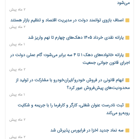
می‌شود
عینک گران‌تر شد؛ ارز و عوارض گمرکی قدرت خرید مردم را نشانه
۲ ماه پیش
رفت
۲ ساعت پیش
اصناف بازوی توانمند دولت در مدیریت اقتصاد و تنظیم بازار هستند
۲ ماه پیش
اطمینان وزیر جهاد از تأمین کالاهای اساسی؛ «نگران نباشید»
۳ ساعت پیش
یارانه نقدی خرداد ۱۴۰۵ دهک‌های چهارم تا نهم واریز شد
۱ ماه پیش
پیام‌رسان‌های ایرانی در مسیر ورود به بورس؛ عرضه اولیه یک
شرکت هوش مصنوعی در راه است
یارانه خانواده‌های دهک ۱ تا ۴ سه برابر می‌شود؛ گام عملی دولت در
۳ ساعت پیش
اجرای قانون جوانی جمعیت
۲ ماه پیش
هشدار درباره کاهش عرضه مسکن اجاره‌ای؛ دولت واحدهای خود را
وارد بازار کند
ابهام قانونی در فروش خودرو/ایران‌خودرو با مشارکت در تولید از
۲۳ ساعت پیش
محدودیت‌های پیش‌فروش عبور کرد؟
۱ ماه پیش
رسانه تخصصی باید مطالبه‌گری، دقت و استقلال را سرلوحه کار خود
قرار دهد
ثبت نادرست عنوان شغلی، کارگر و کارفرما را با جریمه و شکایت
۲۳ ساعت پیش
روبه‌رو می‌کند
۲ ماه پیش
احراز صلاحیت ۱۹۴۱ مدیر در شرکت‌های وزارت کار انجام نشده است؛
شایسته‌سالاری زیر فشار؟
سه نماد جدید اخزا در فرابورس پذیرش شد
۲۳ ساعت پیش
۲ ماه پیش