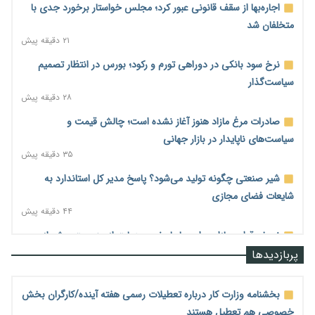
اجاره‌بها از سقف قانونی عبور کرد؛ مجلس خواستار برخورد جدی با
متخلفان شد
۲۱ دقیقه پیش
نرخ سود بانکی در دوراهی تورم و رکود؛ بورس در انتظار تصمیم
سیاست‌گذار
۲۸ دقیقه پیش
صادرات مرغ مازاد هنوز آغاز نشده است؛ چالش قیمت و
سیاست‌های ناپایدار در بازار جهانی
۳۵ دقیقه پیش
شیر صنعتی چگونه تولید می‌شود؟ پاسخ مدیر کل استاندارد به
شایعات فضای مجازی
۴۴ دقیقه پیش
نسخه قطعه‌سازان برای سایپا؛ خروج دولت از مدیریت پیش از
واگذاری
پربازدیدها
۵۲ دقیقه پیش
تجارت خارجی ایران در مسیر تسویه فرامرزی با رمزارز
بخشنامه وزارت کار درباره تعطیلات رسمی هفته آینده/کارگران بخش
۵۷ دقیقه پیش
خصوصی هم تعطیل هستند