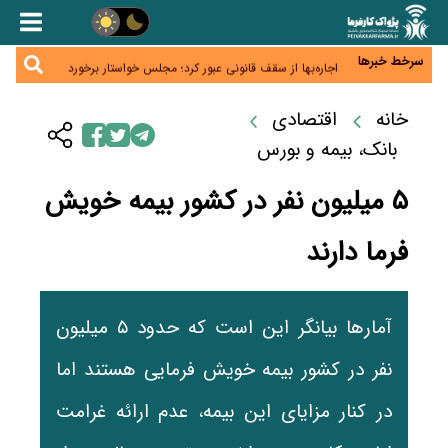
دام ارزان شد، گوشت نه/چرا کاهش قیمت به سفره مردم
نرسید؟
افزایش کالابرگ در دستور کار دولت/ تصمیم‌گیری درباره
قیمت و سهمیه بنزین همچنان در انتظار تأمین منابع و
سرخط خبرها
اجاره‌بها از سقف قانونی عبور کرد؛ مجلس خواستار برخورد
جمع‌بندی نهایی
جدی با متخلفان شد
نرخ سود بانکی در دوراهی تورم و رکود؛ بورس در انتظار
تصمیم سیاست‌گذار
خانه
اقتصادی
صادرات مرغ مازاد هنوز آغاز نشده است؛ چالش قیمت و
سیاست‌های ناپایدار در بازار جهانی
بانک، بیمه و بورس
۵ میلیون نفر در کشور بیمه خویش
فرما دارند
آمارها بیانگر این است که حدود ۵ میلیون
نفر در کشور بیمه خویش فرمایی هستند اما
در کنار مزایای این بیمه، عدم ارائه غرامت