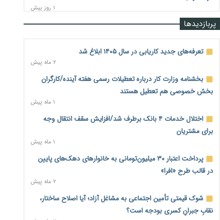
۱ روز پیش
پربازدیدها
رشد ۷۵ هزار میلیاردی بازار خرید اعتباری؛ فین‌تک‌ها وارد میدان
شدند
۱ روز پیش
تعرفه‌های جدید کاریابی در سال ۱۴۰۵ ابلاغ شد
۲ ماه پیش
احتمال اختلال ۲۴ ساعته در سامانه‌های تأمین اجتماعی
۱ روز پیش
بخشنامه وزارت کار درباره تعطیلات رسمی هفته آینده/کارگران
بخش خصوصی هم تعطیل هستند
آغاز اجرای پایلوت «ردا کارت» برای دانشجویان تحصیلات تکمیلی
۱ ماه پیش
۱ روز پیش
اختلال خدمات ۴ بانک برطرف شد/افزایش سقف انتقال وجه
محدودیت تازه برای شبکه بانکی؛ افزایش سپرده قانونی با هدف
برای مشتریان
کنترل تورم
۱ ماه پیش
۱ روز پیش
پرداخت اعتبار ۳۰ میلیون‌تومانی به خانوارهای دهک‌های پایین
ترمز تولید خودرو کشیده شد؛ افت ۲۵ درصدی تیراژ ایران‌خودرو،
در قالب طرح «افرا»
سایپا و پارس‌خودرو
۲ ماه پیش
۱ روز پیش
شوک قیمتی تأمین اجتماعی به مشاغل آزاد؛ آیا اصلاح ساختار،
بنگاه‌داری بانک‌ها؛ مانع بزرگ خانه‌دار شدن مستأجران
۱ روز پیش
نقابِ جبرانِ کسری بودجه است؟