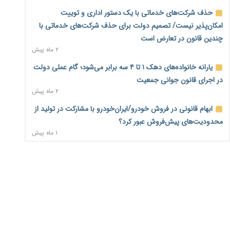
۱ روز پیش
حذف شرکت‌های خدماتی با یک دستور اداری و توییت
امکان‌پذیر نیست/ تصمیم دولت برای حذف شرکت‌های خدماتی با
فهرست کالاهای فولادی و فلزات مشمول بازگشت ۱۰۰ درصد ارز
چندین قانون در تعارض است
صادراتی ابلاغ شد
۲ ماه پیش
۱ روز پیش
یارانه خانواده‌های دهک ۱ تا ۴ سه برابر می‌شود؛ گام عملی دولت
مرحله سیزدهم کالابرگ در سایه تورم؛ قدرت خرید یارانه
در اجرای قانون جوانی جمعیت
یک‌میلیونی بیش از پیش آب رفت
۲ ماه پیش
۱ روز پیش
ابهام قانونی در فروش خودرو/ایران‌خودرو با مشارکت در تولید از
۱۴ مرداد؛ اولین «روز ملی کارفرما» در تقویم رسمی ایران/«روز
محدودیت‌های پیش‌فروش عبور کرد؟
ملی کارفرما» چگونه به تقویم رسمی کشور رسید؟
۱ ماه پیش
۱ روز پیش
سه نماد جدید اخزا در فرابورس پذیرش شد
سکه در یک قدمی ۱۸۵ میلیون تومان
۲ ماه پیش
۲ روز پیش
ثبت نادرست عنوان شغلی، کارگر و کارفرما را با جریمه و شکایت
تشکل‌ها در مسیر ارتقای تاب‌آوری اعضا برنامه‌ریزی کنند
۲ روز پیش
روبه‌رو می‌کند
۲ ماه پیش
ساماندهی نیروهای شرکتی نباید قربانی ملاحظات انتخاباتی
شود/برخی نمایندگان به دنبال حذف شرکت‌هایی که وجود ندارند!