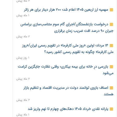
۲ ماه پیش
نماینده مجلس: توسعه مرزهای زمینی به راهبرد تأمین کالاهای
سهمیه ارز اربعین ۱۴۰۵ اعلام شد؛ ۲۰۰ هزار دینار برای هر زائر
اساسی تبدیل شود
۱ ماه پیش
۱ روز پیش
درخواست بازنشستگان/اجرای گام سوم متناسب‌سازی براساس
خانه کارگر قزوین: شکاف دستمزد و هزینه معیشت هر روز عمیق‌تر
جبران ۹۰ درصد افت ضریب زمان برقراری
می‌شود
۲ ماه پیش
۱ روز پیش
۱۴ مرداد؛ اولین «روز ملی کارفرما» در تقویم رسمی ایران/«روز
رئیس سازمان امور مالیاتی: بلاگرهای پردرآمد مشمول پرداخت
ملی کارفرما» چگونه به تقویم رسمی کشور رسید؟
مالیات هستند
۱ روز پیش
۱ روز پیش
بازرسی درِ خانه برای بیمه بیکاری؛ وقتی نظارت جایگزین کرامت
پیش‌بینی افزایش تولید برنج؛ نیاز وارداتی کشور به ۵۰۰ هزار تن
می‌شود
کاهش می‌یابد
۲ ماه پیش
۱ روز پیش
اصناف بازوی توانمند دولت در مدیریت اقتصاد و تنظیم بازار
امضای تفاهم‌نامه تجاری ایران و پاکستان؛ هدف‌گذاری تجارت ۱۰
هستند
میلیارد دلاری
۲ ماه پیش
۱ روز پیش
یارانه نقدی خرداد ۱۴۰۵ دهک‌های چهارم تا نهم واریز شد
اختیارات جدید گمرکات برای تمدید ورود موقت کالا و خودرو تا
۱ ماه پیش
پایان شهریور ابلاغ شد