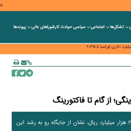
26
ی
تشکل‌ها
اجتماعی
سیاسی
حوادث کار
شورا‎های عالی
پیوندها
ر بانک‌ها و صرافی‌ها
د، شبکه کمتر توسعه می‌یابد
 سیاست‌های مالیاتی در حمایت از تولید
گی؛ از گام تا فاکتورینگ
‌عملکرد اوراق گام در سال گذشته با ثبت رقم ۲۱۰ هزار میلیارد ریال، نشان از جایگاه رو به رشد این