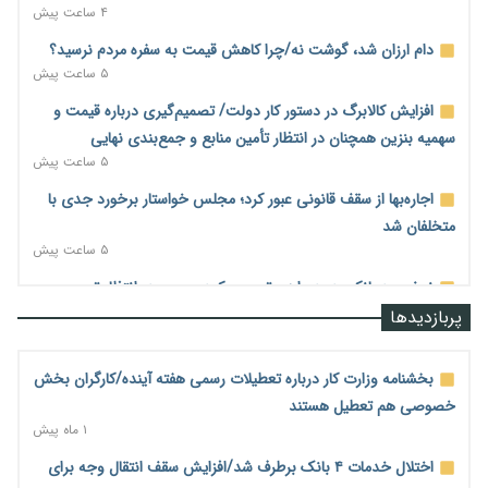
۴ ساعت پیش
دام ارزان شد، گوشت نه/چرا کاهش قیمت به سفره مردم نرسید؟
۵ ساعت پیش
افزایش کالابرگ در دستور کار دولت/ تصمیم‌گیری درباره قیمت و
سهمیه بنزین همچنان در انتظار تأمین منابع و جمع‌بندی نهایی
۵ ساعت پیش
اجاره‌بها از سقف قانونی عبور کرد؛ مجلس خواستار برخورد جدی با
متخلفان شد
۵ ساعت پیش
نرخ سود بانکی در دوراهی تورم و رکود؛ بورس در انتظار تصمیم
سیاست‌گذار
پربازدیدها
۵ ساعت پیش
صادرات مرغ مازاد هنوز آغاز نشده است؛ چالش قیمت و
بخشنامه وزارت کار درباره تعطیلات رسمی هفته آینده/کارگران بخش
سیاست‌های ناپایدار در بازار جهانی
خصوصی هم تعطیل هستند
۵ ساعت پیش
۱ ماه پیش
شیر صنعتی چگونه تولید می‌شود؟ پاسخ مدیر کل استاندارد به
اختلال خدمات ۴ بانک برطرف شد/افزایش سقف انتقال وجه برای