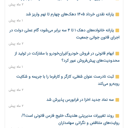
۶ ساعت پیش
۲ ماه پیش
کنترل ترازنامه بانک‌ها؛ شمشیر دولبه مهار تورم و تأمین مالی تولید
یارانه نقدی خرداد ۱۴۰۵ دهک‌های چهارم تا نهم واریز شد
۷ ساعت پیش
۱ ماه پیش
جنگ با تورم از بانک‌ها و بودجه آغاز می‌شود؛ نسخه انضباط آهنین
یارانه خانواده‌های دهک ۱ تا ۴ سه برابر می‌شود؛ گام عملی دولت در
برای اقتصاد
اجرای قانون جوانی جمعیت
۷ ساعت پیش
۲ ماه پیش
عینک گران‌تر شد؛ ارز و عوارض گمرکی قدرت خرید مردم را نشانه
ابهام قانونی در فروش خودرو/ایران‌خودرو با مشارکت در تولید از
رفت
محدودیت‌های پیش‌فروش عبور کرد؟
۷ ساعت پیش
۱ ماه پیش
اطمینان وزیر جهاد از تأمین کالاهای اساسی؛ «نگران نباشید»
ثبت نادرست عنوان شغلی، کارگر و کارفرما را با جریمه و شکایت
۷ ساعت پیش
روبه‌رو می‌کند
۲ ماه پیش
پیام‌رسان‌های ایرانی در مسیر ورود به بورس؛ عرضه اولیه یک
شرکت هوش مصنوعی در راه است
سه نماد جدید اخزا در فرابورس پذیرش شد
۸ ساعت پیش
۲ ماه پیش
هشدار درباره کاهش عرضه مسکن اجاره‌ای؛ دولت واحدهای خود را
روند تغییرات مدیریتی هلدینگ خلیج فارس قانونی است؟/
وارد بازار کند
روایت‌های متناقض و نگرانی سهامداران