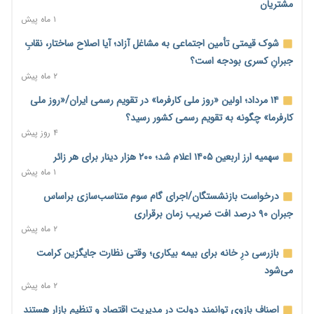
شایعات فضای مجازی
مشتریان
۵ ساعت پیش
۱ ماه پیش
نسخه قطعه‌سازان برای سایپا؛ خروج دولت از مدیریت پیش از
شوک قیمتی تأمین اجتماعی به مشاغل آزاد؛ آیا اصلاح ساختار، نقابِ
واگذاری
جبرانِ کسری بودجه است؟
۵ ساعت پیش
۲ ماه پیش
تجارت خارجی ایران در مسیر تسویه فرامرزی با رمزارز
۱۴ مرداد؛ اولین «روز ملی کارفرما» در تقویم رسمی ایران/«روز ملی
۵ ساعت پیش
کارفرما» چگونه به تقویم رسمی کشور رسید؟
۴ روز پیش
یک سال پرچالش اینترنت/دولت چهاردهم از محدودیت به سمت
توسعه زیرساخت رفت
سهمیه ارز اربعین ۱۴۰۵ اعلام شد؛ ۲۰۰ هزار دینار برای هر زائر
۶ ساعت پیش
۱ ماه پیش
هشدار دیوان محاسبات درباره حساب‌های خارج از خزانه؛ ۱۲۴ حساب
درخواست بازنشستگان/اجرای گام سوم متناسب‌سازی براساس
ارزی در تیررس نظارت
جبران ۹۰ درصد افت ضریب زمان برقراری
۶ ساعت پیش
۲ ماه پیش
نه از جنگ می‌ترسیم، نه از مذاکره برای منافع ملی
بازرسی درِ خانه برای بیمه بیکاری؛ وقتی نظارت جایگزین کرامت
۶ ساعت پیش
می‌شود
۲ ماه پیش
فرمول تازه مستمری در راه است؛ کارگران بازنده اصلاحات تأمین
اجتماعی؟
اصناف بازوی توانمند دولت در مدیریت اقتصاد و تنظیم بازار هستند