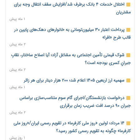
محدودیت تازه برای شبکه بانکی؛ افزایش سپرده قانونی با هدف
اختلال خدمات ۴ بانک برطرف شد/افزایش سقف انتقال وجه برای
کنترل تورم
مشتریان
۱ روز پیش
۱ ماه پیش
ترمز تولید خودرو کشیده شد؛ افت ۲۵ درصدی تیراژ ایران‌خودرو،
پرداخت اعتبار ۳۰ میلیون‌تومانی به خانوارهای دهک‌های پایین در
سایپا و پارس‌خودرو
قالب طرح «افرا»
۱ روز پیش
۲ ماه پیش
بنگاه‌داری بانک‌ها؛ مانع بزرگ خانه‌دار شدن مستأجران
شوک قیمتی تأمین اجتماعی به مشاغل آزاد؛ آیا اصلاح ساختار، نقابِ
۱ روز پیش
جبرانِ کسری بودجه است؟
۲ ماه پیش
نماینده مجلس: توسعه مرزهای زمینی به راهبرد تأمین کالاهای
اساسی تبدیل شود
سهمیه ارز اربعین ۱۴۰۵ اعلام شد؛ ۲۰۰ هزار دینار برای هر زائر
۱ روز پیش
۱ ماه پیش
خانه کارگر قزوین: شکاف دستمزد و هزینه معیشت هر روز عمیق‌تر
درخواست بازنشستگان/اجرای گام سوم متناسب‌سازی براساس
می‌شود
جبران ۹۰ درصد افت ضریب زمان برقراری
۱ روز پیش
۲ ماه پیش
رئیس سازمان امور مالیاتی: بلاگرهای پردرآمد مشمول پرداخت
۱۴ مرداد؛ اولین «روز ملی کارفرما» در تقویم رسمی ایران/«روز ملی
مالیات هستند
کارفرما» چگونه به تقویم رسمی کشور رسید؟
۱ روز پیش
۱ روز پیش