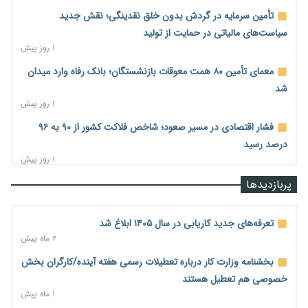
تأمین سرمایه در گردش بدون خلق نقدینگی؛ نقش جدید
سیاست‌های مالیاتی در حمایت از تولید
۱ روز پیش
معمای تأمین ۸۰ همت معوقات بازنشستگان؛ بانک رفاه وارد میدان
شد
۱ روز پیش
فشار اقتصادی در مسیر صعود؛ شاخص فلاکت کشور از ۹۰ به ۹۶
درصد رسید
۱ روز پیش
رشد ۷۵ هزار میلیاردی بازار خرید اعتباری؛ فین‌تک‌ها وارد میدان
پربازدیدها
شدند
۱ روز پیش
تعرفه‌های جدید کاریابی در سال ۱۴۰۵ ابلاغ شد
احتمال اختلال ۲۴ ساعته در سامانه‌های تأمین اجتماعی
۲ ماه پیش
۱ روز پیش
بخشنامه وزارت کار درباره تعطیلات رسمی هفته آینده/کارگران بخش
آغاز اجرای پایلوت «ردا کارت» برای دانشجویان تحصیلات تکمیلی
خصوصی هم تعطیل هستند
۱ روز پیش
۱ ماه پیش