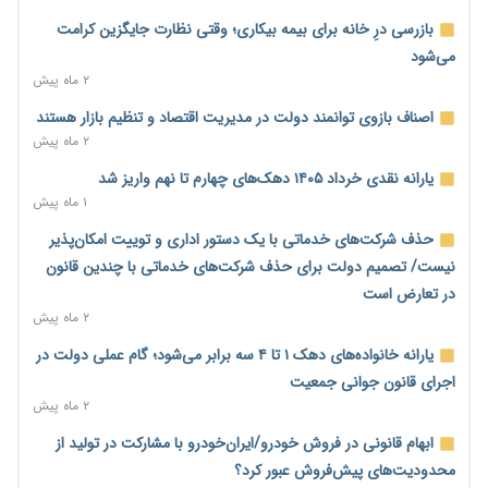
پیش‌بینی افزایش تولید برنج؛ نیاز وارداتی کشور به ۵۰۰ هزار تن
بازرسی درِ خانه برای بیمه بیکاری؛ وقتی نظارت جایگزین کرامت
کاهش می‌یابد
می‌شود
۱ روز پیش
۲ ماه پیش
امضای تفاهم‌نامه تجاری ایران و پاکستان؛ هدف‌گذاری تجارت ۱۰
اصناف بازوی توانمند دولت در مدیریت اقتصاد و تنظیم بازار هستند
میلیارد دلاری
۲ ماه پیش
۱ روز پیش
یارانه نقدی خرداد ۱۴۰۵ دهک‌های چهارم تا نهم واریز شد
اختیارات جدید گمرکات برای تمدید ورود موقت کالا و خودرو تا
۱ ماه پیش
پایان شهریور ابلاغ شد
حذف شرکت‌های خدماتی با یک دستور اداری و توییت امکان‌پذیر
۱ روز پیش
نیست/ تصمیم دولت برای حذف شرکت‌های خدماتی با چندین قانون
فهرست کالاهای فولادی و فلزات مشمول بازگشت ۱۰۰ درصد ارز
در تعارض است
صادراتی ابلاغ شد
۲ ماه پیش
۱ روز پیش
یارانه خانواده‌های دهک ۱ تا ۴ سه برابر می‌شود؛ گام عملی دولت در
مرحله سیزدهم کالابرگ در سایه تورم؛ قدرت خرید یارانه یک‌میلیونی
اجرای قانون جوانی جمعیت
بیش از پیش آب رفت
۲ ماه پیش
۱ روز پیش
ابهام قانونی در فروش خودرو/ایران‌خودرو با مشارکت در تولید از
۱۴ مرداد؛ اولین «روز ملی کارفرما» در تقویم رسمی ایران/«روز ملی
محدودیت‌های پیش‌فروش عبور کرد؟