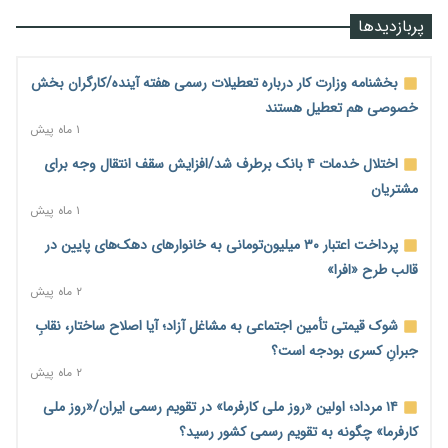
۲۱ ساعت پیش
پربازدیدها
احراز صلاحیت ۱۹۴۱ مدیر در شرکت‌های وزارت کار انجام نشده است؛
شایسته‌سالاری زیر فشار؟
بخشنامه وزارت کار درباره تعطیلات رسمی هفته آینده/کارگران بخش
۲۱ ساعت پیش
خصوصی هم تعطیل هستند
۱ ماه پیش
صادرات محصولات آب‌بر در اوج خشکسالی؛ تراز تجاری به چه
قیمتی؟
اختلال خدمات ۴ بانک برطرف شد/افزایش سقف انتقال وجه برای
۲۱ ساعت پیش
مشتریان
۱ ماه پیش
موبایل گران می‌شود؟ هزینه واردات ۱۰ برابر شد، ثبت سفارش
همچنان متوقف است
پرداخت اعتبار ۳۰ میلیون‌تومانی به خانوارهای دهک‌های پایین در
۲۲ ساعت پیش
قالب طرح «افرا»
۲ ماه پیش
کارخانه‌ها ایستادند؛ تولیدکنندگان همچنان زیر فشار خسارت و تأمین
مواد اولیه
شوک قیمتی تأمین اجتماعی به مشاغل آزاد؛ آیا اصلاح ساختار، نقابِ
۲۲ ساعت پیش
جبرانِ کسری بودجه است؟
۲ ماه پیش
قیمت مسکن در دست سازنده‌های خرد؛ چگونه «عددسازی» بازار
ملک را ملتهب می‌کند؟
۱۴ مرداد؛ اولین «روز ملی کارفرما» در تقویم رسمی ایران/«روز ملی
۲۲ ساعت پیش
کارفرما» چگونه به تقویم رسمی کشور رسید؟