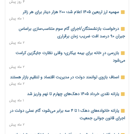
۴ روز پیش
مسیر تأمین مواد اولیه صنایع تسهیل شد؛ ۳۴۱۴ کد تعرفه مشمول
سهمیه جدید
سهمیه ارز اربعین ۱۴۰۵ اعلام شد؛ ۲۰۰ هزار دینار برای هر زائر
۲۲ ساعت پیش
۱ ماه پیش
منابع صندوق ملی مسکن به متقاضیان رسید؛ اولویت با پروژه‌های
درخواست بازنشستگان/اجرای گام سوم متناسب‌سازی براساس
بالای ۸۰ درصد پیشرفت
جبران ۹۰ درصد افت ضریب زمان برقراری
۲۳ ساعت پیش
۲ ماه پیش
هشدار درباره آینده صندوق‌های بازنشستگی؛ اعتماد بیمه‌پردازان را
بازرسی درِ خانه برای بیمه بیکاری؛ وقتی نظارت جایگزین کرامت
قربانی نکنیم
می‌شود
۲۳ ساعت پیش
۲ ماه پیش
ترمیم مزد در راه است؟ تأکید بر افزایش مزد پایه و شفافیت سبد
اصناف بازوی توانمند دولت در مدیریت اقتصاد و تنظیم بازار هستند
معیشت
۲ ماه پیش
۲۳ ساعت پیش
یارانه نقدی خرداد ۱۴۰۵ دهک‌های چهارم تا نهم واریز شد
وام بدون رتبه اعتباری؛ صندوق کارآفرینی امید از حمایت متفاوت
۱ ماه پیش
خود می‌گوید
یارانه خانواده‌های دهک ۱ تا ۴ سه برابر می‌شود؛ گام عملی دولت در
۲۳ ساعت پیش
اجرای قانون جوانی جمعیت
ناترازی برق ۳۰ درصد کاهش یافت؛ وعده وزارت نیرو برای رفع
۲ ماه پیش
محدودیت صنایع