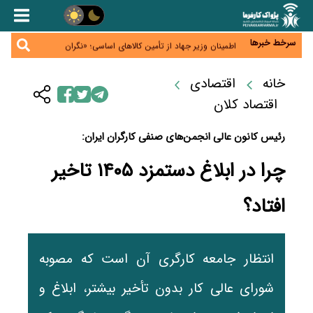
کنترل ترازنامه بانک‌ها؛ شمشیر دولبه مهار تورم و تأمین
مالی تولید
عینک گران‌تر شد؛ ارز و عوارض گمرکی قدرت خرید مردم
را نشانه رفت
سرخط خبرها
اطمینان وزیر جهاد از تأمین کالاهای اساسی؛ «نگران
نباشید»
پیام‌رسان‌های ایرانی در مسیر ورود به بورس؛ عرضه اولیه
یک شرکت هوش مصنوعی در راه است
خانه
اقتصادی
هشدار درباره کاهش عرضه مسکن اجاره‌ای؛ دولت
واحدهای خود را وارد بازار کند
اقتصاد کلان
رئیس کانون عالی انجمن‌های صنفی کارگران ایران:
چرا در ابلاغ دستمزد ۱۴۰۵ تاخیر
افتاد؟
انتظار جامعه کارگری آن است که مصوبه
شورای عالی کار بدون تأخیر بیشتر، ابلاغ و