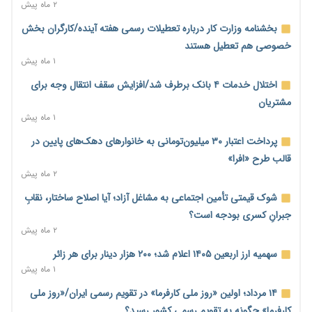
احتمال اختلال ۲۴ ساعته در سامانه‌های تأمین اجتماعی
۲ ماه پیش
۱ روز پیش
بخشنامه وزارت کار درباره تعطیلات رسمی هفته آینده/کارگران بخش
آغاز اجرای پایلوت «ردا کارت» برای دانشجویان تحصیلات تکمیلی
خصوصی هم تعطیل هستند
۱ روز پیش
۱ ماه پیش
محدودیت تازه برای شبکه بانکی؛ افزایش سپرده قانونی با هدف
اختلال خدمات ۴ بانک برطرف شد/افزایش سقف انتقال وجه برای
کنترل تورم
مشتریان
۱ روز پیش
۱ ماه پیش
ترمز تولید خودرو کشیده شد؛ افت ۲۵ درصدی تیراژ ایران‌خودرو،
پرداخت اعتبار ۳۰ میلیون‌تومانی به خانوارهای دهک‌های پایین در
سایپا و پارس‌خودرو
قالب طرح «افرا»
۱ روز پیش
۲ ماه پیش
بنگاه‌داری بانک‌ها؛ مانع بزرگ خانه‌دار شدن مستأجران
شوک قیمتی تأمین اجتماعی به مشاغل آزاد؛ آیا اصلاح ساختار، نقابِ
۱ روز پیش
جبرانِ کسری بودجه است؟
۲ ماه پیش
نماینده مجلس: توسعه مرزهای زمینی به راهبرد تأمین کالاهای
اساسی تبدیل شود
سهمیه ارز اربعین ۱۴۰۵ اعلام شد؛ ۲۰۰ هزار دینار برای هر زائر
۱ روز پیش
۱ ماه پیش
خانه کارگر قزوین: شکاف دستمزد و هزینه معیشت هر روز عمیق‌تر
۱۴ مرداد؛ اولین «روز ملی کارفرما» در تقویم رسمی ایران/«روز ملی
می‌شود
کارفرما» چگونه به تقویم رسمی کشور رسید؟