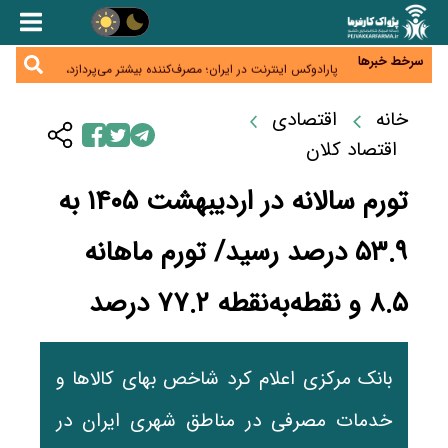
زائران اربعین نگران ارز باقی‌مانده نباشند؛ خرید دینار در
بانک‌ها و صرافی‌ها
جنگ کریدورها وارد فاز جدید شد؛ سرمایه‌گذاری ۳۴۵
میلیارد دلاری اوراسیا تا ۲۰۳۵
سرخط خبرها
پارادوکس اینترنت در ایران؛ مصرف‌کننده بیشتر می‌پردازد،
شبکه کمتر توسعه می‌یابد
تأمین سرمایه در گردش بدون خلق نقدینگی؛ نقش
جدید سیاست‌های مالیاتی در حمایت از تولید
خانه
اقتصادی
معمای تأمین ۸۰ همت معوقات بازنشستگان؛ بانک رفاه
وارد میدان شد
اقتصاد کلان
تورم سالانه در اردیبهشت ۱۴۰۵ به
۵۳.۹ درصد رسید/ تورم ماهانه
۸.۵ و نقطه‌به‌نقطه ۷۷.۲ درصد
بانک مرکزی اعلام کرد شاخص بهای کالاها و
خدمات مصرفی در مناطق شهری ایران در