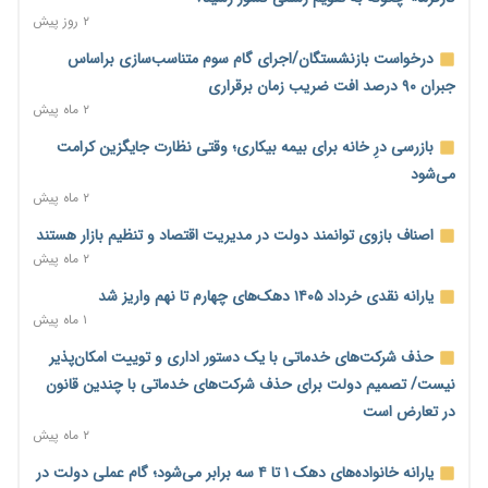
۱ روز پیش
۲ روز پیش
رئیس سازمان امور مالیاتی: بلاگرهای پردرآمد مشمول پرداخت
درخواست بازنشستگان/اجرای گام سوم متناسب‌سازی براساس
مالیات هستند
جبران ۹۰ درصد افت ضریب زمان برقراری
۱ روز پیش
۲ ماه پیش
پیش‌بینی افزایش تولید برنج؛ نیاز وارداتی کشور به ۵۰۰ هزار تن
بازرسی درِ خانه برای بیمه بیکاری؛ وقتی نظارت جایگزین کرامت
کاهش می‌یابد
می‌شود
۱ روز پیش
۲ ماه پیش
امضای تفاهم‌نامه تجاری ایران و پاکستان؛ هدف‌گذاری تجارت ۱۰
اصناف بازوی توانمند دولت در مدیریت اقتصاد و تنظیم بازار هستند
میلیارد دلاری
۲ ماه پیش
۱ روز پیش
یارانه نقدی خرداد ۱۴۰۵ دهک‌های چهارم تا نهم واریز شد
اختیارات جدید گمرکات برای تمدید ورود موقت کالا و خودرو تا
۱ ماه پیش
پایان شهریور ابلاغ شد
حذف شرکت‌های خدماتی با یک دستور اداری و توییت امکان‌پذیر
۱ روز پیش
نیست/ تصمیم دولت برای حذف شرکت‌های خدماتی با چندین قانون
فهرست کالاهای فولادی و فلزات مشمول بازگشت ۱۰۰ درصد ارز
در تعارض است
صادراتی ابلاغ شد
۲ ماه پیش
۱ روز پیش
یارانه خانواده‌های دهک ۱ تا ۴ سه برابر می‌شود؛ گام عملی دولت در