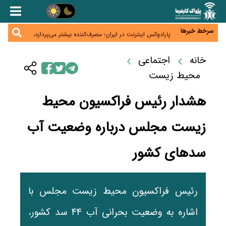
زائران اربعین نگران ارز باقی‌مانده نباشند؛ خرید دینار در
بانک‌ها و صرافی‌ها
جنگ کریدورها وارد فاز جدید شد؛ سرمایه‌گذاری ۳۴۵
میلیارد دلاری اوراسیا تا ۲۰۳۵
سرخط خبرها
پارادوکس اینترنت در ایران؛ مصرف‌کننده بیشتر می‌پردازد،
شبکه کمتر توسعه می‌یابد
تأمین سرمایه در گردش بدون خلق نقدینگی؛ نقش
جدید سیاست‌های مالیاتی در حمایت از تولید
خانه
اجتماعی
معمای تأمین ۸۰ همت معوقات بازنشستگان؛ بانک رفاه
وارد میدان شد
محیط زیست
هشدار رئیس فراکسیون محیط
زیست مجلس درباره وضعیت آب‌
سدهای کشور
رئیس فراکسیون محیط زیست مجلس با
اشاره به وضعیت بحرانی آب ۴۴ سد کشور،