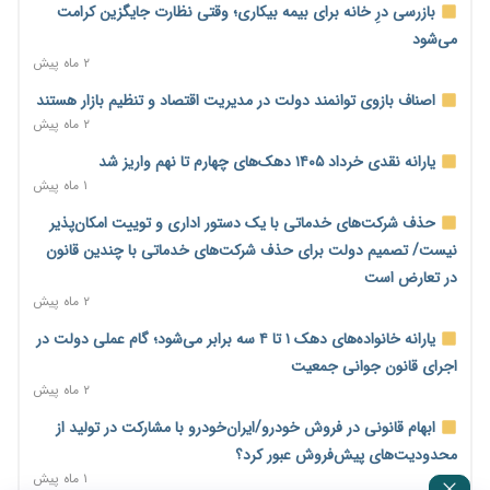
پیش‌بینی افزایش تولید برنج؛ نیاز وارداتی کشور به ۵۰۰ هزار تن
بازرسی درِ خانه برای بیمه بیکاری؛ وقتی نظارت جایگزین کرامت
کاهش می‌یابد
می‌شود
۱ روز پیش
۲ ماه پیش
امضای تفاهم‌نامه تجاری ایران و پاکستان؛ هدف‌گذاری تجارت ۱۰
اصناف بازوی توانمند دولت در مدیریت اقتصاد و تنظیم بازار هستند
میلیارد دلاری
۲ ماه پیش
۱ روز پیش
یارانه نقدی خرداد ۱۴۰۵ دهک‌های چهارم تا نهم واریز شد
اختیارات جدید گمرکات برای تمدید ورود موقت کالا و خودرو تا
۱ ماه پیش
پایان شهریور ابلاغ شد
حذف شرکت‌های خدماتی با یک دستور اداری و توییت امکان‌پذیر
۱ روز پیش
نیست/ تصمیم دولت برای حذف شرکت‌های خدماتی با چندین قانون
فهرست کالاهای فولادی و فلزات مشمول بازگشت ۱۰۰ درصد ارز
در تعارض است
صادراتی ابلاغ شد
۲ ماه پیش
۱ روز پیش
یارانه خانواده‌های دهک ۱ تا ۴ سه برابر می‌شود؛ گام عملی دولت در
مرحله سیزدهم کالابرگ در سایه تورم؛ قدرت خرید یارانه یک‌میلیونی
اجرای قانون جوانی جمعیت
بیش از پیش آب رفت
۲ ماه پیش
۱ روز پیش
ابهام قانونی در فروش خودرو/ایران‌خودرو با مشارکت در تولید از
۱۴ مرداد؛ اولین «روز ملی کارفرما» در تقویم رسمی ایران/«روز ملی
محدودیت‌های پیش‌فروش عبور کرد؟
کارفرما» چگونه به تقویم رسمی کشور رسید؟
۱ ماه پیش