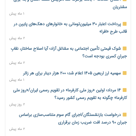
کنترل تورم
مشتریان
۱ روز پیش
۱ ماه پیش
ترمز تولید خودرو کشیده شد؛ افت ۲۵ درصدی تیراژ ایران‌خودرو،
پرداخت اعتبار ۳۰ میلیون‌تومانی به خانوارهای دهک‌های پایین در
سایپا و پارس‌خودرو
قالب طرح «افرا»
۱ روز پیش
۲ ماه پیش
بنگاه‌داری بانک‌ها؛ مانع بزرگ خانه‌دار شدن مستأجران
شوک قیمتی تأمین اجتماعی به مشاغل آزاد؛ آیا اصلاح ساختار، نقابِ
۱ روز پیش
جبرانِ کسری بودجه است؟
۲ ماه پیش
نماینده مجلس: توسعه مرزهای زمینی به راهبرد تأمین کالاهای
اساسی تبدیل شود
سهمیه ارز اربعین ۱۴۰۵ اعلام شد؛ ۲۰۰ هزار دینار برای هر زائر
۱ روز پیش
۱ ماه پیش
خانه کارگر قزوین: شکاف دستمزد و هزینه معیشت هر روز عمیق‌تر
۱۴ مرداد؛ اولین «روز ملی کارفرما» در تقویم رسمی ایران/«روز ملی
می‌شود
کارفرما» چگونه به تقویم رسمی کشور رسید؟
۱ روز پیش
۲ روز پیش
رئیس سازمان امور مالیاتی: بلاگرهای پردرآمد مشمول پرداخت
درخواست بازنشستگان/اجرای گام سوم متناسب‌سازی براساس
مالیات هستند
جبران ۹۰ درصد افت ضریب زمان برقراری
۱ روز پیش
۲ ماه پیش