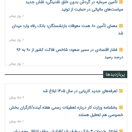
تأمین سرمایه در گردش بدون خلق نقدینگی؛ نقش جدید
سیاست‌های مالیاتی در حمایت از تولید
۱ روز پیش
معمای تأمین ۸۰ همت معوقات بازنشستگان؛ بانک رفاه وارد میدان
شد
۱ روز پیش
فشار اقتصادی در مسیر صعود؛ شاخص فلاکت کشور از ۹۰ به ۹۶
درصد رسید
۱ روز پیش
رشد ۷۵ هزار میلیاردی بازار خرید اعتباری؛ فین‌تک‌ها وارد میدان
پربازدیدها
شدند
۱ روز پیش
تعرفه‌های جدید کاریابی در سال ۱۴۰۵ ابلاغ شد
احتمال اختلال ۲۴ ساعته در سامانه‌های تأمین اجتماعی
۲ ماه پیش
۱ روز پیش
بخشنامه وزارت کار درباره تعطیلات رسمی هفته آینده/کارگران بخش
آغاز اجرای پایلوت «ردا کارت» برای دانشجویان تحصیلات تکمیلی
خصوصی هم تعطیل هستند
۱ روز پیش
۱ ماه پیش
محدودیت تازه برای شبکه بانکی؛ افزایش سپرده قانونی با هدف
اختلال خدمات ۴ بانک برطرف شد/افزایش سقف انتقال وجه برای