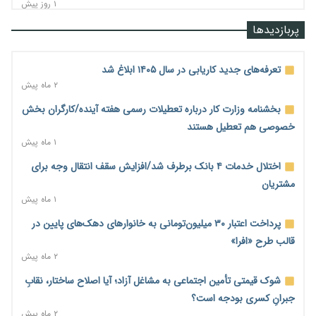
۱ روز پیش
رشد ۷۵ هزار میلیاردی بازار خرید اعتباری؛ فین‌تک‌ها وارد میدان
پربازدیدها
شدند
۱ روز پیش
تعرفه‌های جدید کاریابی در سال ۱۴۰۵ ابلاغ شد
احتمال اختلال ۲۴ ساعته در سامانه‌های تأمین اجتماعی
۲ ماه پیش
۱ روز پیش
بخشنامه وزارت کار درباره تعطیلات رسمی هفته آینده/کارگران بخش
آغاز اجرای پایلوت «ردا کارت» برای دانشجویان تحصیلات تکمیلی
خصوصی هم تعطیل هستند
۱ روز پیش
۱ ماه پیش
محدودیت تازه برای شبکه بانکی؛ افزایش سپرده قانونی با هدف
اختلال خدمات ۴ بانک برطرف شد/افزایش سقف انتقال وجه برای
کنترل تورم
مشتریان
۱ روز پیش
۱ ماه پیش
ترمز تولید خودرو کشیده شد؛ افت ۲۵ درصدی تیراژ ایران‌خودرو،
پرداخت اعتبار ۳۰ میلیون‌تومانی به خانوارهای دهک‌های پایین در
سایپا و پارس‌خودرو
قالب طرح «افرا»
۱ روز پیش
۲ ماه پیش
بنگاه‌داری بانک‌ها؛ مانع بزرگ خانه‌دار شدن مستأجران
شوک قیمتی تأمین اجتماعی به مشاغل آزاد؛ آیا اصلاح ساختار، نقابِ
۱ روز پیش
جبرانِ کسری بودجه است؟
۲ ماه پیش