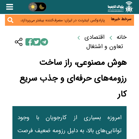
زائران اربعین نگران ارز باقی‌مانده نباشند؛ خرید دینار در
بانک‌ها و صرافی‌ها
جنگ کریدورها وارد فاز جدید شد؛ سرمایه‌گذاری ۳۴۵
میلیارد دلاری اوراسیا تا ۲۰۳۵
سرخط خبرها
پارادوکس اینترنت در ایران؛ مصرف‌کننده بیشتر می‌پردازد،
شبکه کمتر توسعه می‌یابد
تأمین سرمایه در گردش بدون خلق نقدینگی؛ نقش
جدید سیاست‌های مالیاتی در حمایت از تولید
خانه
اقتصادی
معمای تأمین ۸۰ همت معوقات بازنشستگان؛ بانک رفاه
وارد میدان شد
تعاون و اشتغال
هوش مصنوعی، راز ساخت
رزومه‌های حرفه‌ای و جذب سریع
کار
امروزه بسیاری از کارجویان با وجود
توانایی‌های بالا، به دلیل رزومه ضعیف فرصت