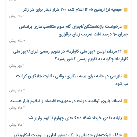
نماینده مجلس: توسعه مرزهای زمینی به راهبرد تأمین کالاهای
اساسی تبدیل شود
سهمیه ارز اربعین ۱۴۰۵ اعلام شد؛ ۲۰۰ هزار دینار برای هر زائر
۱ روز پیش
۱ ماه پیش
خانه کارگر قزوین: شکاف دستمزد و هزینه معیشت هر روز عمیق‌تر
درخواست بازنشستگان/اجرای گام سوم متناسب‌سازی براساس
می‌شود
جبران ۹۰ درصد افت ضریب زمان برقراری
۱ روز پیش
۲ ماه پیش
رئیس سازمان امور مالیاتی: بلاگرهای پردرآمد مشمول پرداخت
۱۴ مرداد؛ اولین «روز ملی کارفرما» در تقویم رسمی ایران/«روز ملی
مالیات هستند
کارفرما» چگونه به تقویم رسمی کشور رسید؟
۱ روز پیش
۱ روز پیش
پیش‌بینی افزایش تولید برنج؛ نیاز وارداتی کشور به ۵۰۰ هزار تن
بازرسی درِ خانه برای بیمه بیکاری؛ وقتی نظارت جایگزین کرامت
کاهش می‌یابد
می‌شود
۱ روز پیش
۲ ماه پیش
امضای تفاهم‌نامه تجاری ایران و پاکستان؛ هدف‌گذاری تجارت ۱۰
اصناف بازوی توانمند دولت در مدیریت اقتصاد و تنظیم بازار هستند
میلیارد دلاری
۲ ماه پیش
۱ روز پیش
یارانه نقدی خرداد ۱۴۰۵ دهک‌های چهارم تا نهم واریز شد
اختیارات جدید گمرکات برای تمدید ورود موقت کالا و خودرو تا
۱ ماه پیش
پایان شهریور ابلاغ شد
حذف شرکت‌های خدماتی با یک دستور اداری و توییت امکان‌پذیر