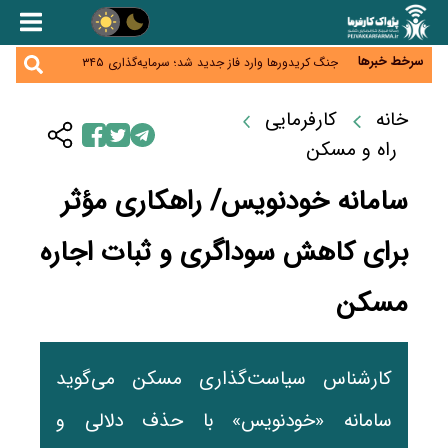
زائران اربعین نگران ارز باقی‌مانده نباشند؛ خرید دینار در
بانک‌ها و صرافی‌ها
جنگ کریدورها وارد فاز جدید شد؛ سرمایه‌گذاری ۳۴۵
سرخط خبرها
میلیارد دلاری اوراسیا تا ۲۰۳۵
پارادوکس اینترنت در ایران؛ مصرف‌کننده بیشتر می‌پردازد،
شبکه کمتر توسعه می‌یابد
تأمین سرمایه در گردش بدون خلق نقدینگی؛ نقش
خانه
کارفرمایی
جدید سیاست‌های مالیاتی در حمایت از تولید
معمای تأمین ۸۰ همت معوقات بازنشستگان؛ بانک رفاه
راه و مسکن
وارد میدان شد
سامانه خودنویس/ راهکاری مؤثر
برای کاهش سوداگری و ثبات اجاره
مسکن
کارشناس سیاست‌گذاری مسکن می‌گوید
سامانه «خودنویس» با حذف دلالی و