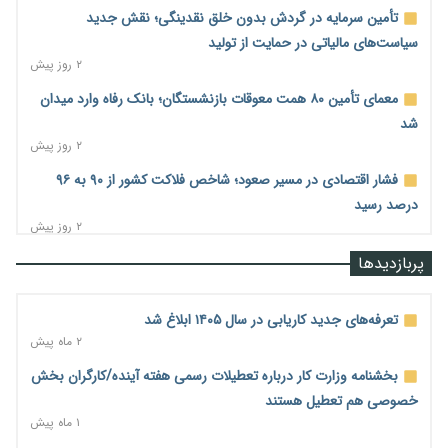
تأمین سرمایه در گردش بدون خلق نقدینگی؛ نقش جدید
سیاست‌های مالیاتی در حمایت از تولید
۲ روز پیش
معمای تأمین ۸۰ همت معوقات بازنشستگان؛ بانک رفاه وارد میدان
شد
۲ روز پیش
فشار اقتصادی در مسیر صعود؛ شاخص فلاکت کشور از ۹۰ به ۹۶
درصد رسید
۲ روز پیش
رشد ۷۵ هزار میلیاردی بازار خرید اعتباری؛ فین‌تک‌ها وارد میدان
پربازدیدها
شدند
۲ روز پیش
تعرفه‌های جدید کاریابی در سال ۱۴۰۵ ابلاغ شد
احتمال اختلال ۲۴ ساعته در سامانه‌های تأمین اجتماعی
۲ ماه پیش
۲ روز پیش
بخشنامه وزارت کار درباره تعطیلات رسمی هفته آینده/کارگران بخش
آغاز اجرای پایلوت «ردا کارت» برای دانشجویان تحصیلات تکمیلی
خصوصی هم تعطیل هستند
۲ روز پیش
۱ ماه پیش