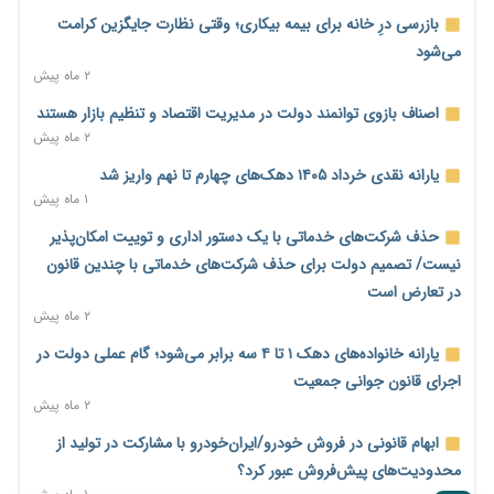
پیش‌بینی افزایش تولید برنج؛ نیاز وارداتی کشور به ۵۰۰ هزار تن
بازرسی درِ خانه برای بیمه بیکاری؛ وقتی نظارت جایگزین کرامت
کاهش می‌یابد
می‌شود
۲ روز پیش
۲ ماه پیش
امضای تفاهم‌نامه تجاری ایران و پاکستان؛ هدف‌گذاری تجارت ۱۰
اصناف بازوی توانمند دولت در مدیریت اقتصاد و تنظیم بازار هستند
میلیارد دلاری
۲ ماه پیش
۲ روز پیش
یارانه نقدی خرداد ۱۴۰۵ دهک‌های چهارم تا نهم واریز شد
اختیارات جدید گمرکات برای تمدید ورود موقت کالا و خودرو تا
۱ ماه پیش
پایان شهریور ابلاغ شد
حذف شرکت‌های خدماتی با یک دستور اداری و توییت امکان‌پذیر
۲ روز پیش
نیست/ تصمیم دولت برای حذف شرکت‌های خدماتی با چندین قانون
فهرست کالاهای فولادی و فلزات مشمول بازگشت ۱۰۰ درصد ارز
در تعارض است
صادراتی ابلاغ شد
۲ ماه پیش
۲ روز پیش
یارانه خانواده‌های دهک ۱ تا ۴ سه برابر می‌شود؛ گام عملی دولت در
مرحله سیزدهم کالابرگ در سایه تورم؛ قدرت خرید یارانه یک‌میلیونی
اجرای قانون جوانی جمعیت
بیش از پیش آب رفت
۲ ماه پیش
۲ روز پیش
ابهام قانونی در فروش خودرو/ایران‌خودرو با مشارکت در تولید از
۱۴ مرداد؛ اولین «روز ملی کارفرما» در تقویم رسمی ایران/«روز ملی
محدودیت‌های پیش‌فروش عبور کرد؟