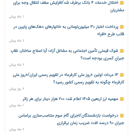
محدودیت تازه برای شبکه بانکی؛ افزایش سپرده قانونی با هدف
اختلال خدمات ۴ بانک برطرف شد/افزایش سقف انتقال وجه برای
کنترل تورم
مشتریان
۲ روز پیش
۱ ماه پیش
ترمز تولید خودرو کشیده شد؛ افت ۲۵ درصدی تیراژ ایران‌خودرو،
پرداخت اعتبار ۳۰ میلیون‌تومانی به خانوارهای دهک‌های پایین در
سایپا و پارس‌خودرو
قالب طرح «افرا»
۲ روز پیش
۲ ماه پیش
بنگاه‌داری بانک‌ها؛ مانع بزرگ خانه‌دار شدن مستأجران
شوک قیمتی تأمین اجتماعی به مشاغل آزاد؛ آیا اصلاح ساختار، نقابِ
۲ روز پیش
جبرانِ کسری بودجه است؟
۲ ماه پیش
نماینده مجلس: توسعه مرزهای زمینی به راهبرد تأمین کالاهای
اساسی تبدیل شود
۱۴ مرداد؛ اولین «روز ملی کارفرما» در تقویم رسمی ایران/«روز ملی
۲ روز پیش
کارفرما» چگونه به تقویم رسمی کشور رسید؟
۲ روز پیش
خانه کارگر قزوین: شکاف دستمزد و هزینه معیشت هر روز عمیق‌تر
می‌شود
سهمیه ارز اربعین ۱۴۰۵ اعلام شد؛ ۲۰۰ هزار دینار برای هر زائر
۲ روز پیش
۱ ماه پیش
رئیس سازمان امور مالیاتی: بلاگرهای پردرآمد مشمول پرداخت
درخواست بازنشستگان/اجرای گام سوم متناسب‌سازی براساس
مالیات هستند
جبران ۹۰ درصد افت ضریب زمان برقراری
۲ روز پیش
۲ ماه پیش