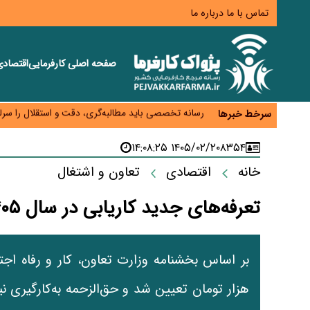
تماس با ما
درباره ما
صفحه اصلی
کارفرمایی
اقتصاد
هشدار درباره کاهش عرضه مسکن اجاره‌ای؛ دولت واحدهای
رسانه تخصصی باید مطالبه‌گری، دقت و استقلال را سرلو
سرخط خبرها
احراز صلاحیت ۱۹۴۱ مدیر در شرکت‌های وزارت کار انجام نشده است؛ شایسته‌سالاری زیر فشار؟
صادرات محصولات آب‌بر در اوج خشکسالی؛ تراز تجاری 
۱۴۰۵/۰۲/۲۰ ۱۴:۰۸:۲۵
۸۳۵۴
موبایل گران می‌شود؟ هزینه واردات ۱۰ برابر شد، ثبت سفارش همچنان متوقف است
خانه
اقتصادی
تعاون و اشتغال
تعرفه‌های جدید کاریابی در سال ۱۴۰۵ ابلاغ شد