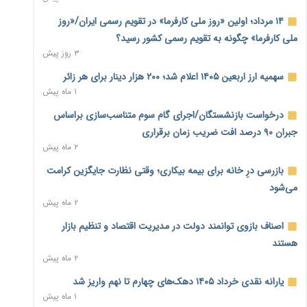
معیشت
۸ ساعت پیش
۱۴ مرداد؛ اولین «روز ملی کارفرما» در تقویم رسمی ایران/«روز
ملی کارفرما» چگونه به تقویم رسمی کشور رسید؟
وام بدون رتبه اعتباری؛ صندوق کارآفرینی امید از حمایت متفاوت
۳ روز پیش
خود می‌گوید
۸ ساعت پیش
سهمیه ارز اربعین ۱۴۰۵ اعلام شد؛ ۲۰۰ هزار دینار برای هر زائر
۱ ماه پیش
ناترازی برق ۳۰ درصد کاهش یافت؛ وعده وزارت نیرو برای رفع
محدودیت صنایع
درخواست بازنشستگان/اجرای گام سوم متناسب‌سازی براساس
۸ ساعت پیش
جبران ۹۰ درصد افت ضریب زمان برقراری
۲ ماه پیش
ورود بخش خصوصی به حکمرانی اشتغال؛ «یاوران پیشرفت»
امسال گسترده‌تر می‌شود
بازرسی درِ خانه برای بیمه بیکاری؛ وقتی نظارت جایگزین کرامت
۸ ساعت پیش
می‌شود
۲ ماه پیش
مطالبه کارگران جنوب برای پرداخت «حق جنگ»؛ از نفت و گاز تا
شبکه برق
اصناف بازوی توانمند دولت در مدیریت اقتصاد و تنظیم بازار
۸ ساعت پیش
هستند
۲ ماه پیش
حساب‌های شرکت ملی نفت در بانک صنعت و معدن مسدود
شد؛ بدهی یک میلیارد دلاری
یارانه نقدی خرداد ۱۴۰۵ دهک‌های چهارم تا نهم واریز شد
۹ ساعت پیش
۱ ماه پیش