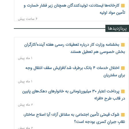
کارخانه‌ها ایستادند؛ تولیدکنندگان همچنان زیر فشار خسارت و
تأمین مواد اولیه
۶ ساعت پیش
پربازدیدها
قیمت مسکن در دست سازنده‌های خرد؛ چگونه «عددسازی» بازار
ملک را ملتهب می‌کند؟
۷ ساعت پیش
بخشنامه وزارت کار درباره تعطیلات رسمی هفته آینده/کارگران
بخش خصوصی هم تعطیل هستند
مسیر تأمین مواد اولیه صنایع تسهیل شد؛ ۳۴۱۴ کد تعرفه مشمول
۱ ماه پیش
سهمیه جدید
۷ ساعت پیش
اختلال خدمات ۴ بانک برطرف شد/افزایش سقف انتقال وجه
برای مشتریان
منابع صندوق ملی مسکن به متقاضیان رسید؛ اولویت با
۱ ماه پیش
پروژه‌های بالای ۸۰ درصد پیشرفت
۷ ساعت پیش
پرداخت اعتبار ۳۰ میلیون‌تومانی به خانوارهای دهک‌های پایین
در قالب طرح «افرا»
هشدار درباره آینده صندوق‌های بازنشستگی؛ اعتماد بیمه‌پردازان
۲ ماه پیش
را قربانی نکنیم
۷ ساعت پیش
شوک قیمتی تأمین اجتماعی به مشاغل آزاد؛ آیا اصلاح ساختار،
نقابِ جبرانِ کسری بودجه است؟
ترمیم مزد در راه است؟ تأکید بر افزایش مزد پایه و شفافیت سبد
۲ ماه پیش