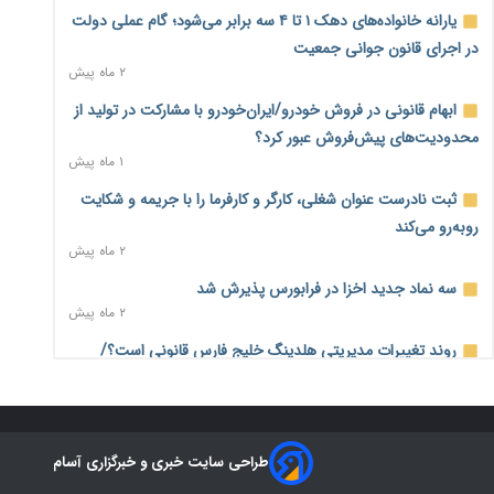
درآمد کارگزاری‌ها چقدر است؟ کانون کارگزاران اعداد منتشرشده
یارانه خانواده‌های دهک ۱ تا ۴ سه برابر می‌شود؛ گام عملی دولت
در فضای مجازی را تکذیب کرد
در اجرای قانون جوانی جمعیت
۹ ساعت پیش
۲ ماه پیش
بیکاری ۷ درصدی روی کاغذ؛ آیا در واقعیت هم این چنین است؟
ابهام قانونی در فروش خودرو/ایران‌خودرو با مشارکت در تولید از
۱۰ ساعت پیش
محدودیت‌های پیش‌فروش عبور کرد؟
۱ ماه پیش
روز خبرنگار؛ مطالبه‌ای فراتر از تبریک برای پاسداشت حقیقت و
امنیت شغلی
ثبت نادرست عنوان شغلی، کارگر و کارفرما را با جریمه و شکایت
۱۰ ساعت پیش
روبه‌رو می‌کند
۲ ماه پیش
همایش و مسابقه نذری ماه صفر برگزار شد
۱ روز پیش
سه نماد جدید اخزا در فرابورس پذیرش شد
۲ ماه پیش
زائران اربعین نگران ارز باقی‌مانده نباشند؛ خرید دینار در بانک‌ها و
صرافی‌ها
روند تغییرات مدیریتی هلدینگ خلیج فارس قانونی است؟/
۳ روز پیش
روایت‌های متناقض و نگرانی سهامداران
۱ ماه پیش
جنگ کریدورها وارد فاز جدید شد؛ سرمایه‌گذاری ۳۴۵ میلیارد
دلاری اوراسیا تا ۲۰۳۵
هشدار درباره «۴ درصد» مشاغل سخت و زیان‌آور/کارفرمایان
۳ روز پیش
طراحی سایت خبری و خبرگزاری آسام
پرداخت را به بازنشستگی موکول نکنند
۲ ماه پیش