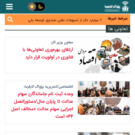
کیف پول ایران؛ از ابزار پرداخت تا سکوی اعتباردهی و
خدمات بانکی
کاهش تقاضا حباب سکه را به زیر ۳ میلیون تومان رساند؛
هشدار درباره ریسک خروج طلا از کشور
سرخط خبرها
۷ میلیارد دلار از تسهیلات نفتی صندوق توسعه ملی
معوق شد؛ مطالبات نفتی ۷۸ درصد + فیلم
تعاونی ها
دولت مسئولیت احراز اهلیت کارت‌های بازرگانی را از اتاق
گرفت؛ هشدار درباره مسیرهای فسادزا
بانک مرکزی برای تسهیل تجارت خارجی و تأمین مالی
پروژه‌ها به شبکه بانکی فراخوان داد + فیلم
معاون وزیر کار؛
ارتقای بهره‌وری تعاونی‌ها با
فناوری در اولویت قرار دارد
اختصاصی/تحریریه پژواک کارفرما؛
وعده ثبت نام جاماندگان سهام
عدالت تا پایان سال/دستورالعمل
اجرایی سهام عدالت «مخالف اصل
۴۴» است