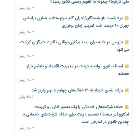
ملی کارفرما» چگونه به تقویم رسمی کشور رسید؟
می‌شود
۲ روز پیش
۱ روز پیش
درخواست بازنشستگان/اجرای گام سوم متناسب‌سازی براساس
رئیس سازمان امور مالیاتی: بلاگرهای پردرآمد مشمول پرداخت
جبران ۹۰ درصد افت ضریب زمان برقراری
مالیات هستند
۲ ماه پیش
۱ روز پیش
بازرسی درِ خانه برای بیمه بیکاری؛ وقتی نظارت جایگزین کرامت
پیش‌بینی افزایش تولید برنج؛ نیاز وارداتی کشور به ۵۰۰ هزار تن
می‌شود
کاهش می‌یابد
۲ ماه پیش
۱ روز پیش
اصناف بازوی توانمند دولت در مدیریت اقتصاد و تنظیم بازار
امضای تفاهم‌نامه تجاری ایران و پاکستان؛ هدف‌گذاری تجارت ۱۰
هستند
میلیارد دلاری
۲ ماه پیش
۱ روز پیش
یارانه نقدی خرداد ۱۴۰۵ دهک‌های چهارم تا نهم واریز شد
اختیارات جدید گمرکات برای تمدید ورود موقت کالا و خودرو تا
۱ ماه پیش
پایان شهریور ابلاغ شد
۱ روز پیش
حذف شرکت‌های خدماتی با یک دستور اداری و توییت
امکان‌پذیر نیست/ تصمیم دولت برای حذف شرکت‌های خدماتی با
فهرست کالاهای فولادی و فلزات مشمول بازگشت ۱۰۰ درصد ارز
چندین قانون در تعارض است
صادراتی ابلاغ شد
۲ ماه پیش
۱ روز پیش