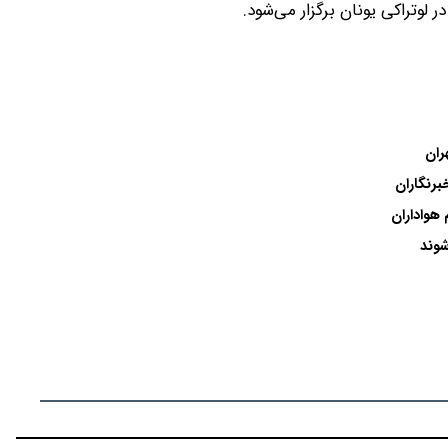
ران
برنگاران
هواداران
شوند