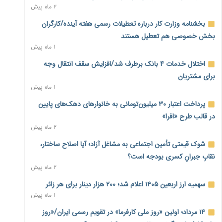
۲ ماه پیش
احتمال اختلال ۲۴ ساعته در سامانه‌های تأمین اجتماعی
۱ روز پیش
بخشنامه وزارت کار درباره تعطیلات رسمی هفته آینده/کارگران
بخش خصوصی هم تعطیل هستند
آغاز اجرای پایلوت «ردا کارت» برای دانشجویان تحصیلات تکمیلی
۱ ماه پیش
۱ روز پیش
اختلال خدمات ۴ بانک برطرف شد/افزایش سقف انتقال وجه
محدودیت تازه برای شبکه بانکی؛ افزایش سپرده قانونی با هدف
برای مشتریان
کنترل تورم
۱ ماه پیش
۱ روز پیش
پرداخت اعتبار ۳۰ میلیون‌تومانی به خانوارهای دهک‌های پایین
ترمز تولید خودرو کشیده شد؛ افت ۲۵ درصدی تیراژ ایران‌خودرو،
در قالب طرح «افرا»
سایپا و پارس‌خودرو
۲ ماه پیش
۱ روز پیش
شوک قیمتی تأمین اجتماعی به مشاغل آزاد؛ آیا اصلاح ساختار،
بنگاه‌داری بانک‌ها؛ مانع بزرگ خانه‌دار شدن مستأجران
۱ روز پیش
نقابِ جبرانِ کسری بودجه است؟
۲ ماه پیش
نماینده مجلس: توسعه مرزهای زمینی به راهبرد تأمین کالاهای
سهمیه ارز اربعین ۱۴۰۵ اعلام شد؛ ۲۰۰ هزار دینار برای هر زائر
اساسی تبدیل شود
۱ ماه پیش
۱ روز پیش
۱۴ مرداد؛ اولین «روز ملی کارفرما» در تقویم رسمی ایران/«روز
خانه کارگر قزوین: شکاف دستمزد و هزینه معیشت هر روز عمیق‌تر