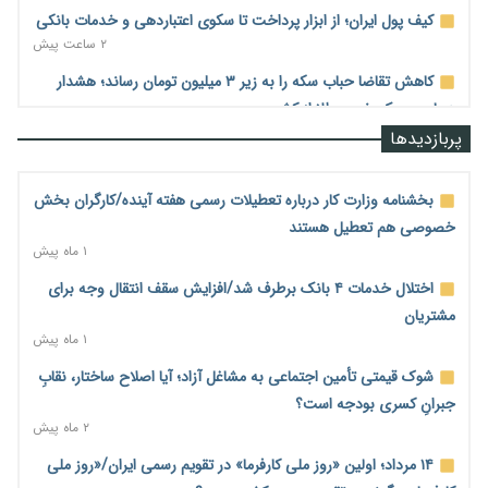
کیف پول ایران؛ از ابزار پرداخت تا سکوی اعتباردهی و خدمات بانکی
۲ ساعت پیش
کاهش تقاضا حباب سکه را به زیر ۳ میلیون تومان رساند؛ هشدار
درباره ریسک خروج طلا از کشور
۲ ساعت پیش
پربازدیدها
۷ میلیارد دلار از تسهیلات نفتی صندوق توسعه ملی معوق شد؛
مطالبات نفتی ۷۸ درصد + فیلم
بخشنامه وزارت کار درباره تعطیلات رسمی هفته آینده/کارگران بخش
۲ ساعت پیش
خصوصی هم تعطیل هستند
۱ ماه پیش
دولت مسئولیت احراز اهلیت کارت‌های بازرگانی را از اتاق گرفت؛
هشدار درباره مسیرهای فسادزا
اختلال خدمات ۴ بانک برطرف شد/افزایش سقف انتقال وجه برای
۳ ساعت پیش
مشتریان
۱ ماه پیش
بانک مرکزی برای تسهیل تجارت خارجی و تأمین مالی پروژه‌ها به
شبکه بانکی فراخوان داد + فیلم
شوک قیمتی تأمین اجتماعی به مشاغل آزاد؛ آیا اصلاح ساختار، نقابِ
۳ ساعت پیش
جبرانِ کسری بودجه است؟
۲ ماه پیش
دولت در حال تأمین منابع جدید برای افزایش اعتبار کالابرگ؛
جزئیات به‌زودی اعلام می‌شود
۱۴ مرداد؛ اولین «روز ملی کارفرما» در تقویم رسمی ایران/«روز ملی
۴ ساعت پیش