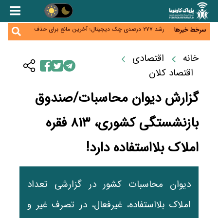
انتقال غیرحضوری پرونده مستمری‌بگیران تأمین اجتماعی
به شعبه جدید
رشد ۲۷۷ درصدی چک دیجیتال؛ آخرین مانع برای حذف
سرخط خبرها
چک کاغذی چیست؟
هاشمی: توسعه ارتباطات کشور حتی در شرایط جنگی
متوقف نشد
وزیر ارتباطات: حجم‌خوری اینترنت خط قرمز است؛ برخورد
خانه
اقتصادی
جدی با اپراتور متخلف/۳۲۰۰ روستا به شبکه ارتباطی
پالایشگاه تهران در مسیر افزایش تولید بنزین و ارتقای
متصل شد
اقتصاد کلان
استاندارد سوخت به یورو ۵
گزارش دیوان محاسبات/صندوق
بازنشستگی کشوری، ۸۱۳ فقره
املاک بلا‌استفاده دارد!
دیوان محاسبات کشور در گزارشی تعداد
املاک بلااستفاده، غیرفعال، در تصرف غیر و