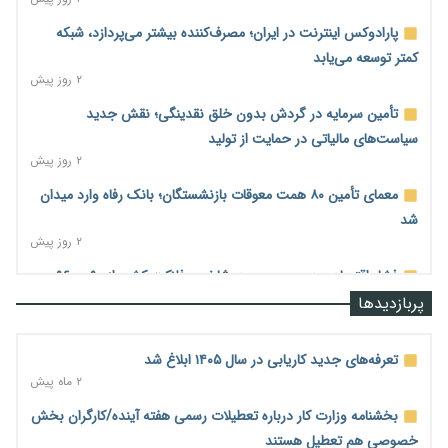
پارادوکس اینترنت در ایران؛ مصرف‌کننده بیشتر می‌پردازد، شبکه
کمتر توسعه می‌یابد
۲ روز پیش
تأمین سرمایه در گردش بدون خلق نقدینگی؛ نقش جدید
سیاست‌های مالیاتی در حمایت از تولید
۲ روز پیش
معمای تأمین ۸۰ همت معوقات بازنشستگان؛ بانک رفاه وارد میدان
شد
۲ روز پیش
فشار اقتصادی در مسیر صعود؛ شاخص فلاکت کشور از ۹۰ به ۹۶
درصد رسید
پربازدیدها
۲ روز پیش
رشد ۷۵ هزار میلیاردی بازار خرید اعتباری؛ فین‌تک‌ها وارد میدان
تعرفه‌های جدید کاریابی در سال ۱۴۰۵ ابلاغ شد
شدند
۲ ماه پیش
۲ روز پیش
بخشنامه وزارت کار درباره تعطیلات رسمی هفته آینده/کارگران بخش
احتمال اختلال ۲۴ ساعته در سامانه‌های تأمین اجتماعی
خصوصی هم تعطیل هستند