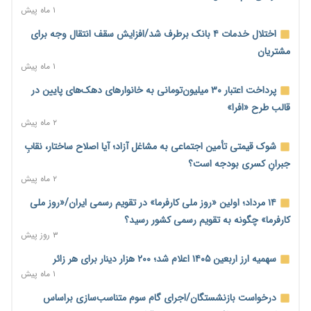
۲ روز پیش
۱ ماه پیش
آغاز اجرای پایلوت «ردا کارت» برای دانشجویان تحصیلات تکمیلی
اختلال خدمات ۴ بانک برطرف شد/افزایش سقف انتقال وجه برای
۲ روز پیش
مشتریان
۱ ماه پیش
محدودیت تازه برای شبکه بانکی؛ افزایش سپرده قانونی با هدف
کنترل تورم
پرداخت اعتبار ۳۰ میلیون‌تومانی به خانوارهای دهک‌های پایین در
۲ روز پیش
قالب طرح «افرا»
۲ ماه پیش
ترمز تولید خودرو کشیده شد؛ افت ۲۵ درصدی تیراژ ایران‌خودرو،
سایپا و پارس‌خودرو
شوک قیمتی تأمین اجتماعی به مشاغل آزاد؛ آیا اصلاح ساختار، نقابِ
۲ روز پیش
جبرانِ کسری بودجه است؟
۲ ماه پیش
بنگاه‌داری بانک‌ها؛ مانع بزرگ خانه‌دار شدن مستأجران
۲ روز پیش
۱۴ مرداد؛ اولین «روز ملی کارفرما» در تقویم رسمی ایران/«روز ملی
کارفرما» چگونه به تقویم رسمی کشور رسید؟
نماینده مجلس: توسعه مرزهای زمینی به راهبرد تأمین کالاهای
۳ روز پیش
اساسی تبدیل شود
۲ روز پیش
سهمیه ارز اربعین ۱۴۰۵ اعلام شد؛ ۲۰۰ هزار دینار برای هر زائر
۱ ماه پیش
خانه کارگر قزوین: شکاف دستمزد و هزینه معیشت هر روز عمیق‌تر
می‌شود
درخواست بازنشستگان/اجرای گام سوم متناسب‌سازی براساس
۲ روز پیش