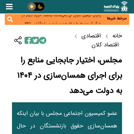
همایش و مسابقه نذری ماه صفر برگزار شد
زائران اربعین نگران ارز باقی‌مانده نباشند؛ خرید دینار در
بانک‌ها و صرافی‌ها
سرخط خبرها
جنگ کریدورها وارد فاز جدید شد؛ سرمایه‌گذاری ۳۴۵
میلیارد دلاری اوراسیا تا ۲۰۳۵
پارادوکس اینترنت در ایران؛ مصرف‌کننده بیشتر می‌پردازد،
خانه
اقتصادی
شبکه کمتر توسعه می‌یابد
تأمین سرمایه در گردش بدون خلق نقدینگی؛ نقش
اقتصاد کلان
جدید سیاست‌های مالیاتی در حمایت از تولید
مجلس، اختیار جابجایی منابع را
برای اجرای همسان‌سازی در ۱۴۰۴
به دولت می‌دهد
عضو کمیسیون اجتماعی مجلس با بیان اینکه
همسان‌سازی حقوق بازنشستگان در حال