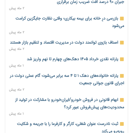
جبران ۹۰ درصد افت ضریب زمان برقراری
۲ ماه پیش
رئیس سازمان امور مالیاتی: بلاگرهای پردرآمد مشمول پرداخت
مالیات هستند
بازرسی درِ خانه برای بیمه بیکاری؛ وقتی نظارت جایگزین کرامت
۲ روز پیش
می‌شود
۲ ماه پیش
پیش‌بینی افزایش تولید برنج؛ نیاز وارداتی کشور به ۵۰۰ هزار تن
کاهش می‌یابد
اصناف بازوی توانمند دولت در مدیریت اقتصاد و تنظیم بازار هستند
۲ روز پیش
۲ ماه پیش
امضای تفاهم‌نامه تجاری ایران و پاکستان؛ هدف‌گذاری تجارت ۱۰
یارانه نقدی خرداد ۱۴۰۵ دهک‌های چهارم تا نهم واریز شد
میلیارد دلاری
۱ ماه پیش
۲ روز پیش
یارانه خانواده‌های دهک ۱ تا ۴ سه برابر می‌شود؛ گام عملی دولت در
اختیارات جدید گمرکات برای تمدید ورود موقت کالا و خودرو تا
اجرای قانون جوانی جمعیت
پایان شهریور ابلاغ شد
۲ ماه پیش
۲ روز پیش
ابهام قانونی در فروش خودرو/ایران‌خودرو با مشارکت در تولید از
فهرست کالاهای فولادی و فلزات مشمول بازگشت ۱۰۰ درصد ارز
محدودیت‌های پیش‌فروش عبور کرد؟
صادراتی ابلاغ شد
۱ ماه پیش
۲ روز پیش
ثبت نادرست عنوان شغلی، کارگر و کارفرما را با جریمه و شکایت
مرحله سیزدهم کالابرگ در سایه تورم؛ قدرت خرید یارانه یک‌میلیونی
روبه‌رو می‌کند