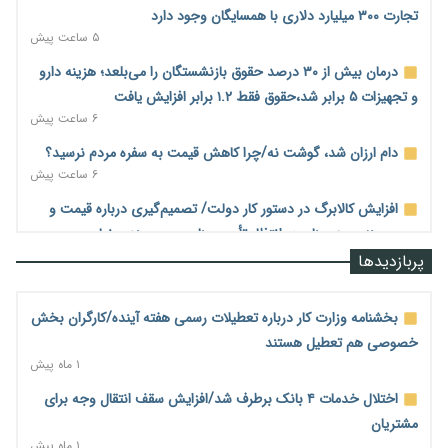
تجارت ۳۰۰ میلیارد دلاری با همسایگان وجود دارد
۵ ساعت پیش
درمان بیش از ۳۰ درصد حقوق بازنشستگان را می‌بلعد؛ هزینه دارو
و تجهیزات ۵ برابر شد،حقوق فقط ۱.۲ برابر افزایش یافت
۶ ساعت پیش
دام ارزان شد، گوشت نه/چرا کاهش قیمت به سفره مردم نرسید؟
۶ ساعت پیش
افزایش کالابرگ در دستور کار دولت/ تصمیم‌گیری درباره قیمت و
سهمیه بنزین همچنان در انتظار تأمین منابع و جمع‌بندی نهایی
۶ ساعت پیش
پربازدیدها
اجاره‌بها از سقف قانونی عبور کرد؛ مجلس خواستار برخورد جدی با
متخلفان شد
بخشنامه وزارت کار درباره تعطیلات رسمی هفته آینده/کارگران بخش
۶ ساعت پیش
خصوصی هم تعطیل هستند
۱ ماه پیش
نرخ سود بانکی در دوراهی تورم و رکود؛ بورس در انتظار تصمیم
سیاست‌گذار
اختلال خدمات ۴ بانک برطرف شد/افزایش سقف انتقال وجه برای
۶ ساعت پیش
مشتریان
۱ ماه پیش