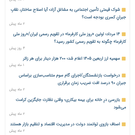
صادرات مرغ مازاد هنوز آغاز نشده است؛ چالش قیمت و
سیاست‌های ناپایدار در بازار جهانی
شوک قیمتی تأمین اجتماعی به مشاغل آزاد؛ آیا اصلاح ساختار، نقابِ
۶ ساعت پیش
جبرانِ کسری بودجه است؟
۲ ماه پیش
شیر صنعتی چگونه تولید می‌شود؟ پاسخ مدیر کل استاندارد به
شایعات فضای مجازی
۱۴ مرداد؛ اولین «روز ملی کارفرما» در تقویم رسمی ایران/«روز ملی
۶ ساعت پیش
کارفرما» چگونه به تقویم رسمی کشور رسید؟
۴ روز پیش
نسخه قطعه‌سازان برای سایپا؛ خروج دولت از مدیریت پیش از
واگذاری
سهمیه ارز اربعین ۱۴۰۵ اعلام شد؛ ۲۰۰ هزار دینار برای هر زائر
۶ ساعت پیش
۱ ماه پیش
تجارت خارجی ایران در مسیر تسویه فرامرزی با رمزارز
درخواست بازنشستگان/اجرای گام سوم متناسب‌سازی براساس
۷ ساعت پیش
جبران ۹۰ درصد افت ضریب زمان برقراری
۲ ماه پیش
یک سال پرچالش اینترنت/دولت چهاردهم از محدودیت به سمت
توسعه زیرساخت رفت
بازرسی درِ خانه برای بیمه بیکاری؛ وقتی نظارت جایگزین کرامت
۷ ساعت پیش
می‌شود
۲ ماه پیش
هشدار دیوان محاسبات درباره حساب‌های خارج از خزانه؛ ۱۲۴ حساب
ارزی در تیررس نظارت
اصناف بازوی توانمند دولت در مدیریت اقتصاد و تنظیم بازار هستند
۷ ساعت پیش
۲ ماه پیش