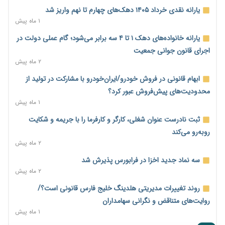
نه از جنگ می‌ترسیم، نه از مذاکره برای منافع ملی
یارانه نقدی خرداد ۱۴۰۵ دهک‌های چهارم تا نهم واریز شد
۷ ساعت پیش
۱ ماه پیش
فرمول تازه مستمری در راه است؛ کارگران بازنده اصلاحات تأمین
یارانه خانواده‌های دهک ۱ تا ۴ سه برابر می‌شود؛ گام عملی دولت در
اجتماعی؟
اجرای قانون جوانی جمعیت
۷ ساعت پیش
۲ ماه پیش
کنترل ترازنامه بانک‌ها؛ شمشیر دولبه مهار تورم و تأمین مالی تولید
ابهام قانونی در فروش خودرو/ایران‌خودرو با مشارکت در تولید از
۸ ساعت پیش
محدودیت‌های پیش‌فروش عبور کرد؟
۱ ماه پیش
جنگ با تورم از بانک‌ها و بودجه آغاز می‌شود؛ نسخه انضباط آهنین
برای اقتصاد
ثبت نادرست عنوان شغلی، کارگر و کارفرما را با جریمه و شکایت
۸ ساعت پیش
روبه‌رو می‌کند
۲ ماه پیش
عینک گران‌تر شد؛ ارز و عوارض گمرکی قدرت خرید مردم را نشانه
رفت
سه نماد جدید اخزا در فرابورس پذیرش شد
۸ ساعت پیش
۲ ماه پیش
اطمینان وزیر جهاد از تأمین کالاهای اساسی؛ «نگران نباشید»
روند تغییرات مدیریتی هلدینگ خلیج فارس قانونی است؟/
۹ ساعت پیش
روایت‌های متناقض و نگرانی سهامداران
۱ ماه پیش
پیام‌رسان‌های ایرانی در مسیر ورود به بورس؛ عرضه اولیه یک