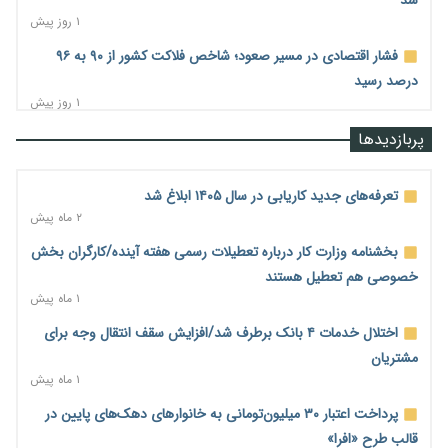
۱ روز پیش
فشار اقتصادی در مسیر صعود؛ شاخص فلاکت کشور از ۹۰ به ۹۶
درصد رسید
۱ روز پیش
رشد ۷۵ هزار میلیاردی بازار خرید اعتباری؛ فین‌تک‌ها وارد میدان
پربازدیدها
شدند
۱ روز پیش
تعرفه‌های جدید کاریابی در سال ۱۴۰۵ ابلاغ شد
احتمال اختلال ۲۴ ساعته در سامانه‌های تأمین اجتماعی
۲ ماه پیش
۱ روز پیش
بخشنامه وزارت کار درباره تعطیلات رسمی هفته آینده/کارگران بخش
آغاز اجرای پایلوت «ردا کارت» برای دانشجویان تحصیلات تکمیلی
خصوصی هم تعطیل هستند
۱ روز پیش
۱ ماه پیش
محدودیت تازه برای شبکه بانکی؛ افزایش سپرده قانونی با هدف
اختلال خدمات ۴ بانک برطرف شد/افزایش سقف انتقال وجه برای
کنترل تورم
مشتریان
۱ روز پیش
۱ ماه پیش
ترمز تولید خودرو کشیده شد؛ افت ۲۵ درصدی تیراژ ایران‌خودرو،
پرداخت اعتبار ۳۰ میلیون‌تومانی به خانوارهای دهک‌های پایین در
سایپا و پارس‌خودرو
قالب طرح «افرا»