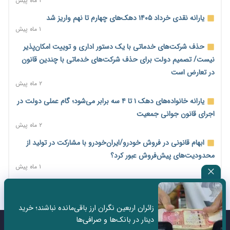
میلیارد دلاری
۲ ماه پیش
۱ روز پیش
یارانه نقدی خرداد ۱۴۰۵ دهک‌های چهارم تا نهم واریز شد
اختیارات جدید گمرکات برای تمدید ورود موقت کالا و خودرو تا
۱ ماه پیش
پایان شهریور ابلاغ شد
حذف شرکت‌های خدماتی با یک دستور اداری و توییت امکان‌پذیر
۱ روز پیش
نیست/ تصمیم دولت برای حذف شرکت‌های خدماتی با چندین قانون
فهرست کالاهای فولادی و فلزات مشمول بازگشت ۱۰۰ درصد ارز
در تعارض است
صادراتی ابلاغ شد
۲ ماه پیش
۱ روز پیش
یارانه خانواده‌های دهک ۱ تا ۴ سه برابر می‌شود؛ گام عملی دولت در
مرحله سیزدهم کالابرگ در سایه تورم؛ قدرت خرید یارانه یک‌میلیونی
اجرای قانون جوانی جمعیت
بیش از پیش آب رفت
۲ ماه پیش
۱ روز پیش
ابهام قانونی در فروش خودرو/ایران‌خودرو با مشارکت در تولید از
۱۴ مرداد؛ اولین «روز ملی کارفرما» در تقویم رسمی ایران/«روز ملی
محدودیت‌های پیش‌فروش عبور کرد؟
کارفرما» چگونه به تقویم رسمی کشور رسید؟
۱ ماه پیش
۱ روز پیش
سه نماد جدید اخزا در فرابورس پذیرش شد
سکه در یک قدمی ۱۸۵ میلیون تومان
۲ ماه پیش
۲ روز پیش
زائران اربعین نگران ارز باقی‌مانده نباشند؛ خرید
ثبت نادرست عنوان شغلی، کارگر و کارفرما را با جریمه و شکایت
دینار در بانک‌ها و صرافی‌ها
تشکل‌ها در مسیر ارتقای تاب‌آوری اعضا برنامه‌ریزی کنند
روبه‌رو می‌کند
تماس با ما
درباره ما