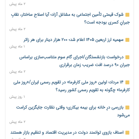
۱ روز پیش
۲ ماه پیش
بنگاه‌داری بانک‌ها؛ مانع بزرگ خانه‌دار شدن مستأجران
شوک قیمتی تأمین اجتماعی به مشاغل آزاد؛ آیا اصلاح ساختار، نقابِ
۱ روز پیش
جبرانِ کسری بودجه است؟
۲ ماه پیش
نماینده مجلس: توسعه مرزهای زمینی به راهبرد تأمین کالاهای
اساسی تبدیل شود
سهمیه ارز اربعین ۱۴۰۵ اعلام شد؛ ۲۰۰ هزار دینار برای هر زائر
۱ روز پیش
۱ ماه پیش
خانه کارگر قزوین: شکاف دستمزد و هزینه معیشت هر روز عمیق‌تر
درخواست بازنشستگان/اجرای گام سوم متناسب‌سازی براساس
می‌شود
جبران ۹۰ درصد افت ضریب زمان برقراری
۱ روز پیش
۲ ماه پیش
رئیس سازمان امور مالیاتی: بلاگرهای پردرآمد مشمول پرداخت
۱۴ مرداد؛ اولین «روز ملی کارفرما» در تقویم رسمی ایران/«روز ملی
مالیات هستند
کارفرما» چگونه به تقویم رسمی کشور رسید؟
۱ روز پیش
۱ روز پیش
پیش‌بینی افزایش تولید برنج؛ نیاز وارداتی کشور به ۵۰۰ هزار تن
بازرسی درِ خانه برای بیمه بیکاری؛ وقتی نظارت جایگزین کرامت
کاهش می‌یابد
می‌شود
۱ روز پیش
۲ ماه پیش
امضای تفاهم‌نامه تجاری ایران و پاکستان؛ هدف‌گذاری تجارت ۱۰
اصناف بازوی توانمند دولت در مدیریت اقتصاد و تنظیم بازار هستند