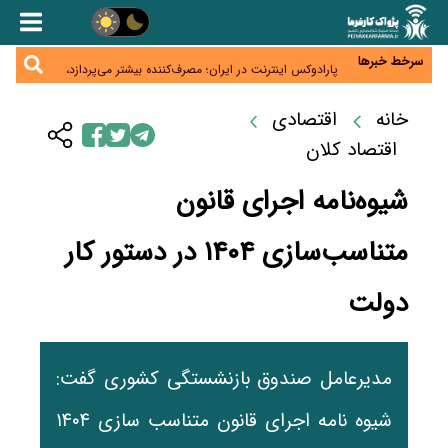
زائران اربعین نگران ارز باقی‌مانده نباشند؛ خرید دینار در
بانک‌ها و صرافی‌ها
جنگ کریدورها وارد فاز جدید شد؛ سرمایه‌گذاری ۳۴۵
میلیارد دلاری اوراسیا تا ۲۰۳۵
سرخط خبرها
پارادوکس اینترنت در ایران؛ مصرف‌کننده بیشتر می‌پردازد،
شبکه کمتر توسعه می‌یابد
تأمین سرمایه در گردش بدون خلق نقدینگی؛ نقش
جدید سیاست‌های مالیاتی در حمایت از تولید
خانه
اقتصادی
معمای تأمین ۸۰ همت معوقات بازنشستگان؛ بانک رفاه
وارد میدان شد
اقتصاد کلان
شیوه‌نامه اجرای قانون
متناسب‌سازی ۱۴۰۴ در دستور کار
دولت
مدیرعامل صندوق بازنشستگی کشوری گفت:
شیوه نامه اجرای قانون متناسب سازی ۱۴۰۴