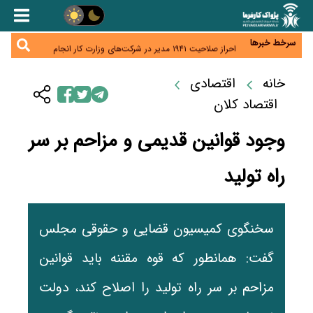
هشدار درباره کاهش عرضه مسکن اجاره‌ای؛ دولت
واحدهای خود را وارد بازار کند
رسانه تخصصی باید مطالبه‌گری، دقت و استقلال را
سرلوحه کار خود قرار دهد
سرخط خبرها
احراز صلاحیت ۱۹۴۱ مدیر در شرکت‌های وزارت کار انجام
نشده است؛ شایسته‌سالاری زیر فشار؟
صادرات محصولات آب‌بر در اوج خشکسالی؛ تراز تجاری
به چه قیمتی؟
خانه
اقتصادی
موبایل گران می‌شود؟ هزینه واردات ۱۰ برابر شد، ثبت
سفارش همچنان متوقف است
اقتصاد کلان
وجود قوانین قدیمی و مزاحم بر سر
راه تولید
سخنگوی کمیسیون قضایی و حقوقی مجلس
گفت: همانطور که قوه مقننه باید قوانین
مزاحم بر سر راه تولید را اصلاح کند، دولت