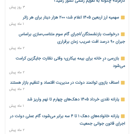
کارفرما» چگونه به تقویم رسمی کشور رسید؟
خود می‌گوید
۳ روز پیش
۱۱ ساعت پیش
سهمیه ارز اربعین ۱۴۰۵ اعلام شد؛ ۲۰۰ هزار دینار برای هر زائر
ناترازی برق ۳۰ درصد کاهش یافت؛ وعده وزارت نیرو برای رفع
۱ ماه پیش
محدودیت صنایع
درخواست بازنشستگان/اجرای گام سوم متناسب‌سازی براساس
۱۱ ساعت پیش
جبران ۹۰ درصد افت ضریب زمان برقراری
ورود بخش خصوصی به حکمرانی اشتغال؛ «یاوران پیشرفت»
۲ ماه پیش
امسال گسترده‌تر می‌شود
بازرسی درِ خانه برای بیمه بیکاری؛ وقتی نظارت جایگزین کرامت
۱۱ ساعت پیش
می‌شود
مطالبه کارگران جنوب برای پرداخت «حق جنگ»؛ از نفت و گاز تا
۲ ماه پیش
شبکه برق
اصناف بازوی توانمند دولت در مدیریت اقتصاد و تنظیم بازار هستند
۱۱ ساعت پیش
۲ ماه پیش
حساب‌های شرکت ملی نفت در بانک صنعت و معدن مسدود شد؛
یارانه نقدی خرداد ۱۴۰۵ دهک‌های چهارم تا نهم واریز شد
بدهی یک میلیارد دلاری
۱ ماه پیش
۱۲ ساعت پیش
یارانه خانواده‌های دهک ۱ تا ۴ سه برابر می‌شود؛ گام عملی دولت در
درآمد کارگزاری‌ها چقدر است؟ کانون کارگزاران اعداد منتشرشده در
اجرای قانون جوانی جمعیت
فضای مجازی را تکذیب کرد
۲ ماه پیش