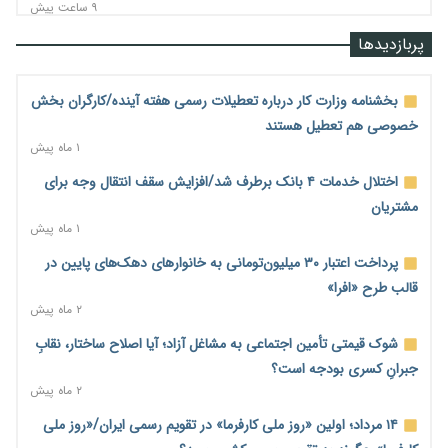
۹ ساعت پیش
قیمت مسکن در دست سازنده‌های خرد؛ چگونه «عددسازی» بازار
پربازدیدها
ملک را ملتهب می‌کند؟
۱۰ ساعت پیش
بخشنامه وزارت کار درباره تعطیلات رسمی هفته آینده/کارگران بخش
مسیر تأمین مواد اولیه صنایع تسهیل شد؛ ۳۴۱۴ کد تعرفه مشمول
خصوصی هم تعطیل هستند
سهمیه جدید
۱ ماه پیش
۱۰ ساعت پیش
اختلال خدمات ۴ بانک برطرف شد/افزایش سقف انتقال وجه برای
منابع صندوق ملی مسکن به متقاضیان رسید؛ اولویت با پروژه‌های
مشتریان
بالای ۸۰ درصد پیشرفت
۱ ماه پیش
۱۰ ساعت پیش
پرداخت اعتبار ۳۰ میلیون‌تومانی به خانوارهای دهک‌های پایین در
هشدار درباره آینده صندوق‌های بازنشستگی؛ اعتماد بیمه‌پردازان را
قالب طرح «افرا»
قربانی نکنیم
۲ ماه پیش
۱۰ ساعت پیش
شوک قیمتی تأمین اجتماعی به مشاغل آزاد؛ آیا اصلاح ساختار، نقابِ
ترمیم مزد در راه است؟ تأکید بر افزایش مزد پایه و شفافیت سبد
جبرانِ کسری بودجه است؟
معیشت
۲ ماه پیش
۱۱ ساعت پیش
۱۴ مرداد؛ اولین «روز ملی کارفرما» در تقویم رسمی ایران/«روز ملی
وام بدون رتبه اعتباری؛ صندوق کارآفرینی امید از حمایت متفاوت