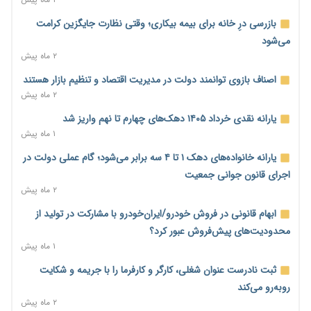
امسال گسترده‌تر می‌شود
بازرسی درِ خانه برای بیمه بیکاری؛ وقتی نظارت جایگزین کرامت
۱۰ ساعت پیش
می‌شود
مطالبه کارگران جنوب برای پرداخت «حق جنگ»؛ از نفت و گاز تا
۲ ماه پیش
شبکه برق
اصناف بازوی توانمند دولت در مدیریت اقتصاد و تنظیم بازار هستند
۱۰ ساعت پیش
۲ ماه پیش
حساب‌های شرکت ملی نفت در بانک صنعت و معدن مسدود شد؛
یارانه نقدی خرداد ۱۴۰۵ دهک‌های چهارم تا نهم واریز شد
بدهی یک میلیارد دلاری
۱ ماه پیش
۱۰ ساعت پیش
یارانه خانواده‌های دهک ۱ تا ۴ سه برابر می‌شود؛ گام عملی دولت در
درآمد کارگزاری‌ها چقدر است؟ کانون کارگزاران اعداد منتشرشده در
اجرای قانون جوانی جمعیت
فضای مجازی را تکذیب کرد
۲ ماه پیش
۱۱ ساعت پیش
ابهام قانونی در فروش خودرو/ایران‌خودرو با مشارکت در تولید از
بیکاری ۷ درصدی روی کاغذ؛ آیا در واقعیت هم این چنین است؟
محدودیت‌های پیش‌فروش عبور کرد؟
۱۱ ساعت پیش
۱ ماه پیش
روز خبرنگار؛ مطالبه‌ای فراتر از تبریک برای پاسداشت حقیقت و
ثبت نادرست عنوان شغلی، کارگر و کارفرما را با جریمه و شکایت
امنیت شغلی
روبه‌رو می‌کند
۱۲ ساعت پیش
۲ ماه پیش