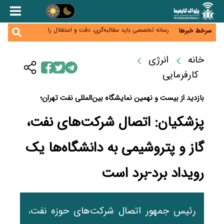
هشدار درباره کاهش عرضه مسکن اجاره‌ای؛ دولت
واحدهای خود را وارد بازار کند
رسانه تخصصی باید مطالبه‌گری، دقت و استقلال را
سرخط خبرها
سرلوحه کار خود قرار دهد
احراز صلاحیت ۱۹۴۱ مدیر در شرکت‌های وزارت کار انجام
نشده است؛ شایسته‌سالاری زیر فشار؟
صادرات محصولات آب‌بر در اوج خشکسالی؛ تراز تجاری
خانه
انرژی
به چه قیمتی؟
موبایل گران می‌شود؟ هزینه واردات ۱۰ برابر شد، ثبت
کارفرمایی
سفارش همچنان متوقف است
بازدید از بیست و نهمین نمایشگاه بین‌المللی نفت تهران؛
پزشکیان: اتصال شرکت‌های نفت،
گاز و پتروشیمی به دانشگاه‌ها یک
رویداد برد-برد است
رئیس جمهور اتصال شرکت‌های حوزه نفت،