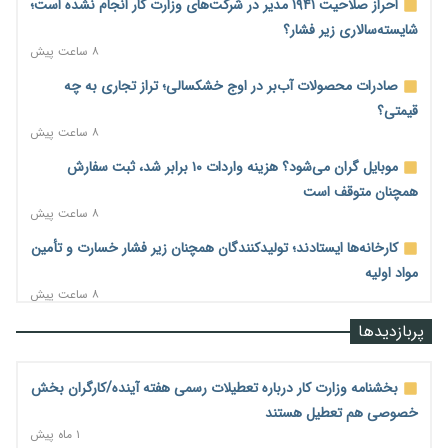
احراز صلاحیت ۱۹۴۱ مدیر در شرکت‌های وزارت کار انجام نشده است؛
شایسته‌سالاری زیر فشار؟
۸ ساعت پیش
صادرات محصولات آب‌بر در اوج خشکسالی؛ تراز تجاری به چه
قیمتی؟
۸ ساعت پیش
موبایل گران می‌شود؟ هزینه واردات ۱۰ برابر شد، ثبت سفارش
همچنان متوقف است
۸ ساعت پیش
کارخانه‌ها ایستادند؛ تولیدکنندگان همچنان زیر فشار خسارت و تأمین
مواد اولیه
۸ ساعت پیش
قیمت مسکن در دست سازنده‌های خرد؛ چگونه «عددسازی» بازار
پربازدیدها
ملک را ملتهب می‌کند؟
۸ ساعت پیش
بخشنامه وزارت کار درباره تعطیلات رسمی هفته آینده/کارگران بخش
مسیر تأمین مواد اولیه صنایع تسهیل شد؛ ۳۴۱۴ کد تعرفه مشمول
خصوصی هم تعطیل هستند
سهمیه جدید
۱ ماه پیش