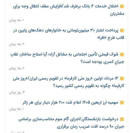
۸ ساعت پیش
اختلال خدمات ۴ بانک برطرف شد/افزایش سقف انتقال وجه برای
منابع صندوق ملی مسکن به متقاضیان رسید؛ اولویت با پروژه‌های
مشتریان
بالای ۸۰ درصد پیشرفت
۱ ماه پیش
۹ ساعت پیش
پرداخت اعتبار ۳۰ میلیون‌تومانی به خانوارهای دهک‌های پایین در
هشدار درباره آینده صندوق‌های بازنشستگی؛ اعتماد بیمه‌پردازان را
قالب طرح «افرا»
قربانی نکنیم
۲ ماه پیش
۹ ساعت پیش
شوک قیمتی تأمین اجتماعی به مشاغل آزاد؛ آیا اصلاح ساختار، نقابِ
ترمیم مزد در راه است؟ تأکید بر افزایش مزد پایه و شفافیت سبد
جبرانِ کسری بودجه است؟
معیشت
۲ ماه پیش
۱۰ ساعت پیش
۱۴ مرداد؛ اولین «روز ملی کارفرما» در تقویم رسمی ایران/«روز ملی
وام بدون رتبه اعتباری؛ صندوق کارآفرینی امید از حمایت متفاوت
کارفرما» چگونه به تقویم رسمی کشور رسید؟
خود می‌گوید
۳ روز پیش
۱۰ ساعت پیش
سهمیه ارز اربعین ۱۴۰۵ اعلام شد؛ ۲۰۰ هزار دینار برای هر زائر
ناترازی برق ۳۰ درصد کاهش یافت؛ وعده وزارت نیرو برای رفع
۱ ماه پیش
محدودیت صنایع
درخواست بازنشستگان/اجرای گام سوم متناسب‌سازی براساس
۱۰ ساعت پیش
جبران ۹۰ درصد افت ضریب زمان برقراری
ورود بخش خصوصی به حکمرانی اشتغال؛ «یاوران پیشرفت»
۲ ماه پیش