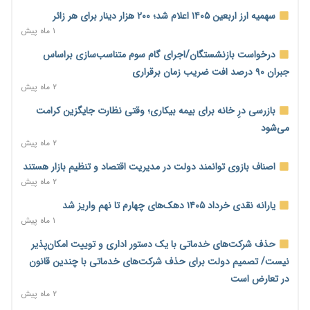
۲ روز پیش
سهمیه ارز اربعین ۱۴۰۵ اعلام شد؛ ۲۰۰ هزار دینار برای هر زائر
۱ ماه پیش
خانه کارگر قزوین: شکاف دستمزد و هزینه معیشت هر روز عمیق‌تر
می‌شود
درخواست بازنشستگان/اجرای گام سوم متناسب‌سازی براساس
۲ روز پیش
جبران ۹۰ درصد افت ضریب زمان برقراری
۲ ماه پیش
رئیس سازمان امور مالیاتی: بلاگرهای پردرآمد مشمول پرداخت
مالیات هستند
بازرسی درِ خانه برای بیمه بیکاری؛ وقتی نظارت جایگزین کرامت
۲ روز پیش
می‌شود
۲ ماه پیش
پیش‌بینی افزایش تولید برنج؛ نیاز وارداتی کشور به ۵۰۰ هزار تن
کاهش می‌یابد
اصناف بازوی توانمند دولت در مدیریت اقتصاد و تنظیم بازار هستند
۲ روز پیش
۲ ماه پیش
امضای تفاهم‌نامه تجاری ایران و پاکستان؛ هدف‌گذاری تجارت ۱۰
یارانه نقدی خرداد ۱۴۰۵ دهک‌های چهارم تا نهم واریز شد
میلیارد دلاری
۱ ماه پیش
۲ روز پیش
حذف شرکت‌های خدماتی با یک دستور اداری و توییت امکان‌پذیر
اختیارات جدید گمرکات برای تمدید ورود موقت کالا و خودرو تا
نیست/ تصمیم دولت برای حذف شرکت‌های خدماتی با چندین قانون
پایان شهریور ابلاغ شد
در تعارض است
۲ روز پیش
۲ ماه پیش