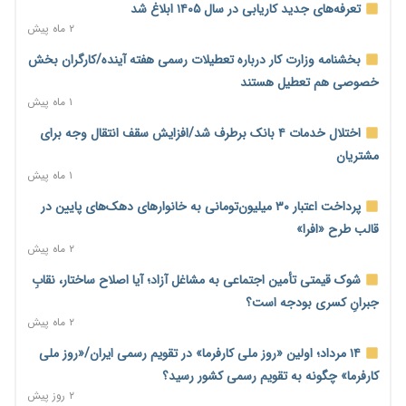
رشد ۷۵ هزار میلیاردی بازار خرید اعتباری؛ فین‌تک‌ها وارد میدان
تعرفه‌های جدید کاریابی در سال ۱۴۰۵ ابلاغ شد
شدند
۲ ماه پیش
۲ روز پیش
بخشنامه وزارت کار درباره تعطیلات رسمی هفته آینده/کارگران بخش
احتمال اختلال ۲۴ ساعته در سامانه‌های تأمین اجتماعی
خصوصی هم تعطیل هستند
۲ روز پیش
۱ ماه پیش
آغاز اجرای پایلوت «ردا کارت» برای دانشجویان تحصیلات تکمیلی
اختلال خدمات ۴ بانک برطرف شد/افزایش سقف انتقال وجه برای
۲ روز پیش
مشتریان
۱ ماه پیش
محدودیت تازه برای شبکه بانکی؛ افزایش سپرده قانونی با هدف
کنترل تورم
پرداخت اعتبار ۳۰ میلیون‌تومانی به خانوارهای دهک‌های پایین در
۲ روز پیش
قالب طرح «افرا»
۲ ماه پیش
ترمز تولید خودرو کشیده شد؛ افت ۲۵ درصدی تیراژ ایران‌خودرو،
سایپا و پارس‌خودرو
شوک قیمتی تأمین اجتماعی به مشاغل آزاد؛ آیا اصلاح ساختار، نقابِ
۲ روز پیش
جبرانِ کسری بودجه است؟
۲ ماه پیش
بنگاه‌داری بانک‌ها؛ مانع بزرگ خانه‌دار شدن مستأجران
۲ روز پیش
۱۴ مرداد؛ اولین «روز ملی کارفرما» در تقویم رسمی ایران/«روز ملی
کارفرما» چگونه به تقویم رسمی کشور رسید؟
نماینده مجلس: توسعه مرزهای زمینی به راهبرد تأمین کالاهای
۲ روز پیش
اساسی تبدیل شود