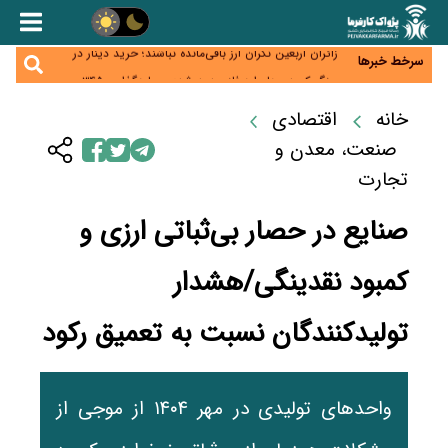
همایش و مسابقه نذری ماه صفر برگزار شد
زائران اربعین نگران ارز باقی‌مانده نباشند؛ خرید دینار در
سرخط خبرها
بانک‌ها و صرافی‌ها
جنگ کریدورها وارد فاز جدید شد؛ سرمایه‌گذاری ۳۴۵
میلیارد دلاری اوراسیا تا ۲۰۳۵
پارادوکس اینترنت در ایران؛ مصرف‌کننده بیشتر می‌پردازد،
خانه
اقتصادی
شبکه کمتر توسعه می‌یابد
تأمین سرمایه در گردش بدون خلق نقدینگی؛ نقش
صنعت، معدن و
جدید سیاست‌های مالیاتی در حمایت از تولید
تجارت
صنایع در حصار بی‌ثباتی ارزی و
کمبود نقدینگی/هشدار
تولیدکنندگان نسبت به تعمیق رکود
واحدهای تولیدی در مهر ۱۴۰۴ از موجی از