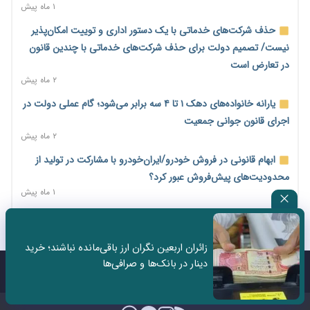
اختیارات جدید گمرکات برای تمدید ورود موقت کالا و خودرو تا
۱ ماه پیش
پایان شهریور ابلاغ شد
حذف شرکت‌های خدماتی با یک دستور اداری و توییت امکان‌پذیر
۱۹ ساعت پیش
نیست/ تصمیم دولت برای حذف شرکت‌های خدماتی با چندین قانون
فهرست کالاهای فولادی و فلزات مشمول بازگشت ۱۰۰ درصد ارز
در تعارض است
صادراتی ابلاغ شد
۲ ماه پیش
۲۰ ساعت پیش
یارانه خانواده‌های دهک ۱ تا ۴ سه برابر می‌شود؛ گام عملی دولت در
مرحله سیزدهم کالابرگ در سایه تورم؛ قدرت خرید یارانه یک‌میلیونی
اجرای قانون جوانی جمعیت
بیش از پیش آب رفت
۲ ماه پیش
۲۰ ساعت پیش
ابهام قانونی در فروش خودرو/ایران‌خودرو با مشارکت در تولید از
۱۴ مرداد؛ اولین «روز ملی کارفرما» در تقویم رسمی ایران/«روز ملی
محدودیت‌های پیش‌فروش عبور کرد؟
کارفرما» چگونه به تقویم رسمی کشور رسید؟
۱ ماه پیش
۱ روز پیش
سه نماد جدید اخزا در فرابورس پذیرش شد
سکه در یک قدمی ۱۸۵ میلیون تومان
۲ ماه پیش
۲ روز پیش
زائران اربعین نگران ارز باقی‌مانده نباشند؛ خرید
ثبت نادرست عنوان شغلی، کارگر و کارفرما را با جریمه و شکایت
دینار در بانک‌ها و صرافی‌ها
تشکل‌ها در مسیر ارتقای تاب‌آوری اعضا برنامه‌ریزی کنند
روبه‌رو می‌کند
تماس با ما
درباره ما
۲ روز پیش
۲ ماه پیش
ساماندهی نیروهای شرکتی نباید قربانی ملاحظات انتخاباتی شود/