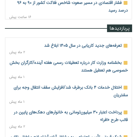
فشار اقتصادی در مسیر صعود؛ شاخص فلاکت کشور از ۹۰ به ۹۶
درصد رسید
۱۶ ساعت پیش
رشد ۷۵ هزار میلیاردی بازار خرید اعتباری؛ فین‌تک‌ها وارد میدان
پربازدیدها
شدند
۱۶ ساعت پیش
تعرفه‌های جدید کاریابی در سال ۱۴۰۵ ابلاغ شد
احتمال اختلال ۲۴ ساعته در سامانه‌های تأمین اجتماعی
۲ ماه پیش
۱۶ ساعت پیش
بخشنامه وزارت کار درباره تعطیلات رسمی هفته آینده/کارگران بخش
آغاز اجرای پایلوت «ردا کارت» برای دانشجویان تحصیلات تکمیلی
خصوصی هم تعطیل هستند
۱۶ ساعت پیش
۱ ماه پیش
محدودیت تازه برای شبکه بانکی؛ افزایش سپرده قانونی با هدف
اختلال خدمات ۴ بانک برطرف شد/افزایش سقف انتقال وجه برای
کنترل تورم
مشتریان
۱۷ ساعت پیش
۱ ماه پیش
ترمز تولید خودرو کشیده شد؛ افت ۲۵ درصدی تیراژ ایران‌خودرو،
پرداخت اعتبار ۳۰ میلیون‌تومانی به خانوارهای دهک‌های پایین در
سایپا و پارس‌خودرو
قالب طرح «افرا»
۱۷ ساعت پیش
۲ ماه پیش
بنگاه‌داری بانک‌ها؛ مانع بزرگ خانه‌دار شدن مستأجران
شوک قیمتی تأمین اجتماعی به مشاغل آزاد؛ آیا اصلاح ساختار، نقابِ