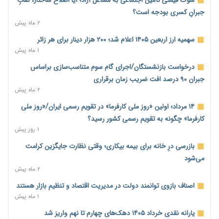
۱۷ ساعت پیش
جبرانِ کسری بودجه است؟
۲ ماه پیش
نماینده مجلس: توسعه مرزهای زمینی به راهبرد تأمین کالاهای
اساسی تبدیل شود
سهمیه ارز اربعین ۱۴۰۵ اعلام شد؛ ۲۰۰ هزار دینار برای هر زائر
۱۷ ساعت پیش
۱ ماه پیش
خانه کارگر قزوین: شکاف دستمزد و هزینه معیشت هر روز عمیق‌تر
درخواست بازنشستگان/اجرای گام سوم متناسب‌سازی براساس
می‌شود
جبران ۹۰ درصد افت ضریب زمان برقراری
۱۷ ساعت پیش
۲ ماه پیش
رئیس سازمان امور مالیاتی: بلاگرهای پردرآمد مشمول پرداخت
۱۴ مرداد؛ اولین «روز ملی کارفرما» در تقویم رسمی ایران/«روز ملی
مالیات هستند
کارفرما» چگونه به تقویم رسمی کشور رسید؟
۱۸ ساعت پیش
۱ روز پیش
پیش‌بینی افزایش تولید برنج؛ نیاز وارداتی کشور به ۵۰۰ هزار تن
بازرسی درِ خانه برای بیمه بیکاری؛ وقتی نظارت جایگزین کرامت
کاهش می‌یابد
می‌شود
۱۹ ساعت پیش
۲ ماه پیش
امضای تفاهم‌نامه تجاری ایران و پاکستان؛ هدف‌گذاری تجارت ۱۰
اصناف بازوی توانمند دولت در مدیریت اقتصاد و تنظیم بازار هستند
میلیارد دلاری
۱ ماه پیش
۱۹ ساعت پیش
یارانه نقدی خرداد ۱۴۰۵ دهک‌های چهارم تا نهم واریز شد