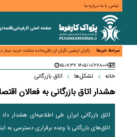
تماس با ما
درباره ما
صفحه اصلی
کارفرمایی
اقتصاد
همایش و مسابقه نذری ماه صفر برگزار شد
زائران اربعین نگران ارز باقی‌مانده نباشند؛ خرید دینار د
سرخط خبرها
جنگ کریدورها وارد فاز جدید شد؛ سرمایه‌گذاری ۳۴۵ میلیارد دلاری اوراسیا تا ۲۰۳۵
پارادوکس اینترنت در ایران؛ مصرف‌کننده بیشتر می‌پرداز
۱۴۰۵/۰۱/۲۶ ۱۵:۰۷:۳۷
۸۰۰۷
تأمین سرمایه در گردش بدون خلق نقدینگی؛ نقش جدید
خانه
تشکل‌ها
اتاق بازرگانی
هشدار اتاق بازرگانی به فعالان اقتص
اتاق بازرگانی ایران طی اطلاعیه‌ای هشدار دا
اتاق‌های بازرگانی با وعده برقراری دسترسی به ا