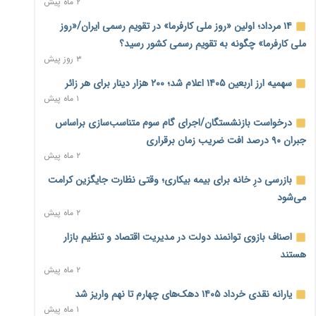
۲ ماه پیش
بنگاه‌داری بانک‌ها؛ مانع بزرگ خانه‌دار شدن مستأجران
۲ روز پیش
۱۴ مرداد؛ اولین «روز ملی کارفرما» در تقویم رسمی ایران/«روز
ملی کارفرما» چگونه به تقویم رسمی کشور رسید؟
نماینده مجلس: توسعه مرزهای زمینی به راهبرد تأمین کالاهای
۳ روز پیش
اساسی تبدیل شود
۲ روز پیش
سهمیه ارز اربعین ۱۴۰۵ اعلام شد؛ ۲۰۰ هزار دینار برای هر زائر
۱ ماه پیش
خانه کارگر قزوین: شکاف دستمزد و هزینه معیشت هر روز عمیق‌تر
درخواست بازنشستگان/اجرای گام سوم متناسب‌سازی براساس
می‌شود
۲ روز پیش
جبران ۹۰ درصد افت ضریب زمان برقراری
۲ ماه پیش
رئیس سازمان امور مالیاتی: بلاگرهای پردرآمد مشمول پرداخت
بازرسی درِ خانه برای بیمه بیکاری؛ وقتی نظارت جایگزین کرامت
مالیات هستند
۲ روز پیش
می‌شود
۲ ماه پیش
پیش‌بینی افزایش تولید برنج؛ نیاز وارداتی کشور به ۵۰۰ هزار تن
اصناف بازوی توانمند دولت در مدیریت اقتصاد و تنظیم بازار
کاهش می‌یابد
۲ روز پیش
هستند
۲ ماه پیش
امضای تفاهم‌نامه تجاری ایران و پاکستان؛ هدف‌گذاری تجارت ۱۰
یارانه نقدی خرداد ۱۴۰۵ دهک‌های چهارم تا نهم واریز شد
میلیارد دلاری
۱ ماه پیش
۲ روز پیش