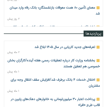
معمای تأمین ۸۰ همت معوقات بازنشستگان؛ بانک رفاه وارد میدان
شد
۲ روز پیش
فشار اقتصادی در مسیر صعود؛ شاخص فلاکت کشور از ۹۰ به ۹۶
درصد رسید
پربازدیدها
۲ روز پیش
رشد ۷۵ هزار میلیاردی بازار خرید اعتباری؛ فین‌تک‌ها وارد میدان
تعرفه‌های جدید کاریابی در سال ۱۴۰۵ ابلاغ شد
شدند
۲ ماه پیش
۲ روز پیش
بخشنامه وزارت کار درباره تعطیلات رسمی هفته آینده/کارگران بخش
احتمال اختلال ۲۴ ساعته در سامانه‌های تأمین اجتماعی
خصوصی هم تعطیل هستند
۲ روز پیش
۱ ماه پیش
آغاز اجرای پایلوت «ردا کارت» برای دانشجویان تحصیلات تکمیلی
اختلال خدمات ۴ بانک برطرف شد/افزایش سقف انتقال وجه برای
۲ روز پیش
مشتریان
۱ ماه پیش
محدودیت تازه برای شبکه بانکی؛ افزایش سپرده قانونی با هدف
کنترل تورم
پرداخت اعتبار ۳۰ میلیون‌تومانی به خانوارهای دهک‌های پایین در
۲ روز پیش
قالب طرح «افرا»