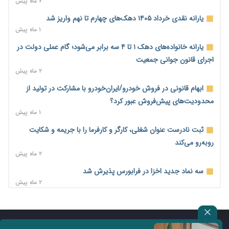
۲ ماه پیش
امضای تفاهم‌نامه تجاری ایران و پاکستان؛ هدف‌گذاری تجارت ۱۰
یارانه نقدی خرداد ۱۴۰۵ دهک‌های چهارم تا نهم واریز شد
میلیارد دلاری
۱ ماه پیش
۲ روز پیش
یارانه خانواده‌های دهک ۱ تا ۴ سه برابر می‌شود؛ گام عملی دولت در
اختیارات جدید گمرکات برای تمدید ورود موقت کالا و خودرو تا
اجرای قانون جوانی جمعیت
پایان شهریور ابلاغ شد
۲ ماه پیش
۲ روز پیش
ابهام قانونی در فروش خودرو/ایران‌خودرو با مشارکت در تولید از
فهرست کالاهای فولادی و فلزات مشمول بازگشت ۱۰۰ درصد ارز
محدودیت‌های پیش‌فروش عبور کرد؟
صادراتی ابلاغ شد
۱ ماه پیش
۲ روز پیش
ثبت نادرست عنوان شغلی، کارگر و کارفرما را با جریمه و شکایت
مرحله سیزدهم کالابرگ در سایه تورم؛ قدرت خرید یارانه یک‌میلیونی
روبه‌رو می‌کند
بیش از پیش آب رفت
۲ ماه پیش
۲ روز پیش
سه نماد جدید اخزا در فرابورس پذیرش شد
۱۴ مرداد؛ اولین «روز ملی کارفرما» در تقویم رسمی ایران/«روز ملی
۲ ماه پیش
کارفرما» چگونه به تقویم رسمی کشور رسید؟
روند تغییرات مدیریتی هلدینگ خلیج فارس قانونی است؟/
۲ روز پیش
روایت‌های متناقض و نگرانی سهامداران
سکه در یک قدمی ۱۸۵ میلیون تومان
۱ ماه پیش
تماس با ما
درباره ما