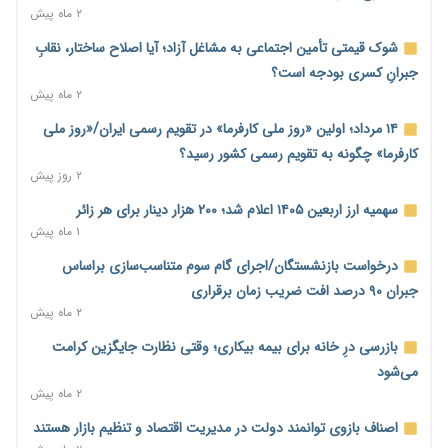
۲ ماه پیش
ترمز تولید خودرو کشیده شد؛ افت ۲۵ درصدی تیراژ ایران‌خودرو،
سایپا و پارس‌خودرو
شوک قیمتی تأمین اجتماعی به مشاغل آزاد؛ آیا اصلاح ساختار، نقابِ
۲ روز پیش
جبرانِ کسری بودجه است؟
۲ ماه پیش
بنگاه‌داری بانک‌ها؛ مانع بزرگ خانه‌دار شدن مستأجران
۲ روز پیش
۱۴ مرداد؛ اولین «روز ملی کارفرما» در تقویم رسمی ایران/«روز ملی
کارفرما» چگونه به تقویم رسمی کشور رسید؟
نماینده مجلس: توسعه مرزهای زمینی به راهبرد تأمین کالاهای
۲ روز پیش
اساسی تبدیل شود
۲ روز پیش
سهمیه ارز اربعین ۱۴۰۵ اعلام شد؛ ۲۰۰ هزار دینار برای هر زائر
۱ ماه پیش
خانه کارگر قزوین: شکاف دستمزد و هزینه معیشت هر روز عمیق‌تر
می‌شود
درخواست بازنشستگان/اجرای گام سوم متناسب‌سازی براساس
۲ روز پیش
جبران ۹۰ درصد افت ضریب زمان برقراری
۲ ماه پیش
رئیس سازمان امور مالیاتی: بلاگرهای پردرآمد مشمول پرداخت
مالیات هستند
بازرسی درِ خانه برای بیمه بیکاری؛ وقتی نظارت جایگزین کرامت
۲ روز پیش
می‌شود
۲ ماه پیش
پیش‌بینی افزایش تولید برنج؛ نیاز وارداتی کشور به ۵۰۰ هزار تن
کاهش می‌یابد
اصناف بازوی توانمند دولت در مدیریت اقتصاد و تنظیم بازار هستند
۲ روز پیش