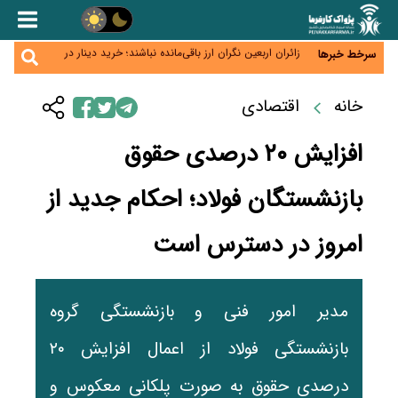
همایش و مسابقه نذری ماه صفر برگزار شد
زائران اربعین نگران ارز باقی‌مانده نباشند؛ خرید دینار در
سرخط خبرها
بانک‌ها و صرافی‌ها
جنگ کریدورها وارد فاز جدید شد؛ سرمایه‌گذاری ۳۴۵
میلیارد دلاری اوراسیا تا ۲۰۳۵
پارادوکس اینترنت در ایران؛ مصرف‌کننده بیشتر می‌پردازد،
خانه
اقتصادی
شبکه کمتر توسعه می‌یابد
تأمین سرمایه در گردش بدون خلق نقدینگی؛ نقش
جدید سیاست‌های مالیاتی در حمایت از تولید
افزایش ۲۰ درصدی حقوق
بازنشستگان فولاد؛ احکام جدید از
امروز در دسترس است
مدیر امور فنی و بازنشستگی گروه
بازنشستگی فولاد از اعمال افزایش ۲۰
درصدی حقوق به صورت پلکانی معکوس و