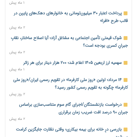
۱ روز پیش
۱ ماه پیش
ترمز تولید خودرو کشیده شد؛ افت ۲۵ درصدی تیراژ ایران‌خودرو،
پرداخت اعتبار ۳۰ میلیون‌تومانی به خانوارهای دهک‌های پایین در
سایپا و پارس‌خودرو
قالب طرح «افرا»
۱ روز پیش
۲ ماه پیش
بنگاه‌داری بانک‌ها؛ مانع بزرگ خانه‌دار شدن مستأجران
شوک قیمتی تأمین اجتماعی به مشاغل آزاد؛ آیا اصلاح ساختار، نقابِ
۱ روز پیش
جبرانِ کسری بودجه است؟
۲ ماه پیش
نماینده مجلس: توسعه مرزهای زمینی به راهبرد تأمین کالاهای
اساسی تبدیل شود
سهمیه ارز اربعین ۱۴۰۵ اعلام شد؛ ۲۰۰ هزار دینار برای هر زائر
۱ روز پیش
۱ ماه پیش
خانه کارگر قزوین: شکاف دستمزد و هزینه معیشت هر روز عمیق‌تر
۱۴ مرداد؛ اولین «روز ملی کارفرما» در تقویم رسمی ایران/«روز ملی
می‌شود
کارفرما» چگونه به تقویم رسمی کشور رسید؟
۱ روز پیش
۲ روز پیش
رئیس سازمان امور مالیاتی: بلاگرهای پردرآمد مشمول پرداخت
درخواست بازنشستگان/اجرای گام سوم متناسب‌سازی براساس
مالیات هستند
جبران ۹۰ درصد افت ضریب زمان برقراری
۱ روز پیش
۲ ماه پیش
پیش‌بینی افزایش تولید برنج؛ نیاز وارداتی کشور به ۵۰۰ هزار تن
بازرسی درِ خانه برای بیمه بیکاری؛ وقتی نظارت جایگزین کرامت
کاهش می‌یابد