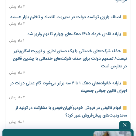
می‌شود
۱ روز پیش
۲ ماه پیش
امضای تفاهم‌نامه تجاری ایران و پاکستان؛ هدف‌گذاری تجارت ۱۰
اصناف بازوی توانمند دولت در مدیریت اقتصاد و تنظیم بازار هستند
میلیارد دلاری
۲ ماه پیش
۱ روز پیش
یارانه نقدی خرداد ۱۴۰۵ دهک‌های چهارم تا نهم واریز شد
اختیارات جدید گمرکات برای تمدید ورود موقت کالا و خودرو تا
۱ ماه پیش
پایان شهریور ابلاغ شد
حذف شرکت‌های خدماتی با یک دستور اداری و توییت امکان‌پذیر
۱ روز پیش
نیست/ تصمیم دولت برای حذف شرکت‌های خدماتی با چندین قانون
فهرست کالاهای فولادی و فلزات مشمول بازگشت ۱۰۰ درصد ارز
در تعارض است
صادراتی ابلاغ شد
۲ ماه پیش
۱ روز پیش
یارانه خانواده‌های دهک ۱ تا ۴ سه برابر می‌شود؛ گام عملی دولت در
مرحله سیزدهم کالابرگ در سایه تورم؛ قدرت خرید یارانه یک‌میلیونی
اجرای قانون جوانی جمعیت
بیش از پیش آب رفت
۲ ماه پیش
۱ روز پیش
ابهام قانونی در فروش خودرو/ایران‌خودرو با مشارکت در تولید از
۱۴ مرداد؛ اولین «روز ملی کارفرما» در تقویم رسمی ایران/«روز ملی
محدودیت‌های پیش‌فروش عبور کرد؟
کارفرما» چگونه به تقویم رسمی کشور رسید؟
۱ ماه پیش
۲ روز پیش
سه نماد جدید اخزا در فرابورس پذیرش شد