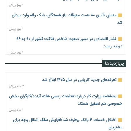
۱ روز پیش
معمای تأمین ۸۰ همت معوقات بازنشستگان؛ بانک رفاه وارد میدان
شد
۱ روز پیش
فشار اقتصادی در مسیر صعود؛ شاخص فلاکت کشور از ۹۰ به ۹۶
درصد رسید
۱ روز پیش
رشد ۷۵ هزار میلیاردی بازار خرید اعتباری؛ فین‌تک‌ها وارد میدان
پربازدیدها
شدند
۱ روز پیش
تعرفه‌های جدید کاریابی در سال ۱۴۰۵ ابلاغ شد
احتمال اختلال ۲۴ ساعته در سامانه‌های تأمین اجتماعی
۲ ماه پیش
۱ روز پیش
بخشنامه وزارت کار درباره تعطیلات رسمی هفته آینده/کارگران بخش
آغاز اجرای پایلوت «ردا کارت» برای دانشجویان تحصیلات تکمیلی
خصوصی هم تعطیل هستند
۱ روز پیش
۱ ماه پیش
محدودیت تازه برای شبکه بانکی؛ افزایش سپرده قانونی با هدف
اختلال خدمات ۴ بانک برطرف شد/افزایش سقف انتقال وجه برای
کنترل تورم
مشتریان