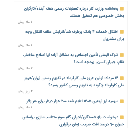
۱ ساعت پیش
بخشنامه وزارت کار درباره تعطیلات رسمی هفته آینده/کارگران
بخش خصوصی هم تعطیل هستند
صادرات مرغ مازاد هنوز آغاز نشده است؛ چالش قیمت و
۱ ماه پیش
سیاست‌های ناپایدار در بازار جهانی
۱ ساعت پیش
اختلال خدمات ۴ بانک برطرف شد/افزایش سقف انتقال وجه
برای مشتریان
شیر صنعتی چگونه تولید می‌شود؟ پاسخ مدیر کل استاندارد به
۱ ماه پیش
شایعات فضای مجازی
۲ ساعت پیش
شوک قیمتی تأمین اجتماعی به مشاغل آزاد؛ آیا اصلاح ساختار،
نقابِ جبرانِ کسری بودجه است؟
نسخه قطعه‌سازان برای سایپا؛ خروج دولت از مدیریت پیش از
۲ ماه پیش
واگذاری
۲ ساعت پیش
۱۴ مرداد؛ اولین «روز ملی کارفرما» در تقویم رسمی ایران/«روز
ملی کارفرما» چگونه به تقویم رسمی کشور رسید؟
تجارت خارجی ایران در مسیر تسویه فرامرزی با رمزارز
۴ روز پیش
۲ ساعت پیش
سهمیه ارز اربعین ۱۴۰۵ اعلام شد؛ ۲۰۰ هزار دینار برای هر زائر
یک سال پرچالش اینترنت/دولت چهاردهم از محدودیت به
۱ ماه پیش
سمت توسعه زیرساخت رفت
۲ ساعت پیش
درخواست بازنشستگان/اجرای گام سوم متناسب‌سازی براساس
جبران ۹۰ درصد افت ضریب زمان برقراری
هشدار دیوان محاسبات درباره حساب‌های خارج از خزانه؛ ۱۲۴