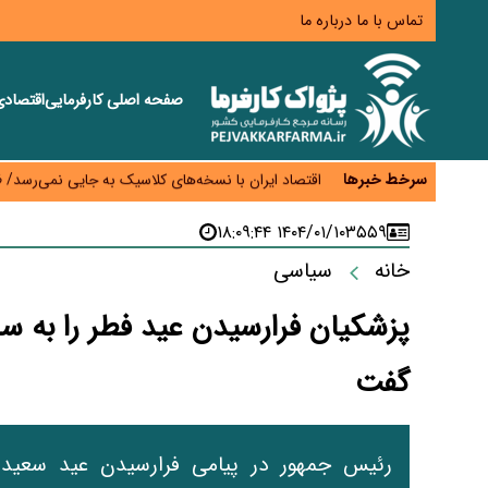
تماس با ما
درباره ما
صفحه اصلی
کارفرمایی
اقتصاد
اختیار تمدید مهلت ثبت آماری به سازمان‌های مناطق آزا
اقتصاد ایران با نسخه‌های کلاسیک به جایی نمی‌رسد/ ظرفیت تجارت ۳۰۰ میلیارد دلاری 
سرخط خبرها
درمان بیش از ۳۰ درصد حقوق بازنشستگان را می‌بلعد؛ هزینه دارو و تجهیزات ۵ برابر شد،حقوق فقط ۱.۲ برابر افزایش یافت
۱۴۰۴/۰۱/۱۰ ۱۸:۰۹:۴۴
۳۵۵۹
دام ارزان شد، گوشت نه/چرا کاهش قیمت به سفره مرد
افزایش کالابرگ در دستور کار دولت/ تصمیم‌گیری دربار
خانه
سیاسی
پزشکیان فرارسیدن عید فطر را به س
گفت
رئیس جمهور در پیامی فرارسیدن عید سعید 