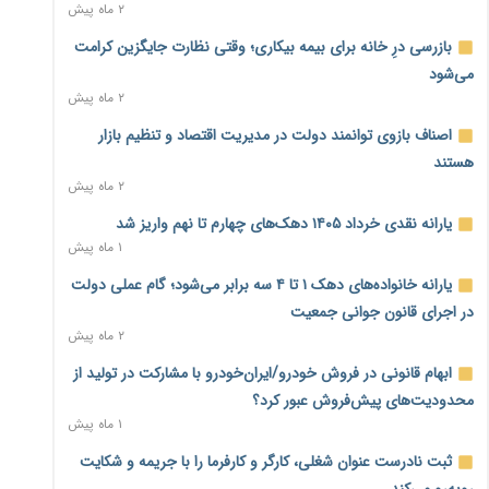
۲ ماه پیش
حساب ارزی در تیررس نظارت
۲ ساعت پیش
بازرسی درِ خانه برای بیمه بیکاری؛ وقتی نظارت جایگزین کرامت
می‌شود
نه از جنگ می‌ترسیم، نه از مذاکره برای منافع ملی
۲ ماه پیش
۲ ساعت پیش
اصناف بازوی توانمند دولت در مدیریت اقتصاد و تنظیم بازار
فرمول تازه مستمری در راه است؛ کارگران بازنده اصلاحات تأمین
هستند
اجتماعی؟
۲ ماه پیش
۲ ساعت پیش
یارانه نقدی خرداد ۱۴۰۵ دهک‌های چهارم تا نهم واریز شد
کنترل ترازنامه بانک‌ها؛ شمشیر دولبه مهار تورم و تأمین مالی
۱ ماه پیش
تولید
۳ ساعت پیش
یارانه خانواده‌های دهک ۱ تا ۴ سه برابر می‌شود؛ گام عملی دولت
در اجرای قانون جوانی جمعیت
جنگ با تورم از بانک‌ها و بودجه آغاز می‌شود؛ نسخه انضباط
۲ ماه پیش
آهنین برای اقتصاد
۳ ساعت پیش
ابهام قانونی در فروش خودرو/ایران‌خودرو با مشارکت در تولید از
محدودیت‌های پیش‌فروش عبور کرد؟
عینک گران‌تر شد؛ ارز و عوارض گمرکی قدرت خرید مردم را نشانه
۱ ماه پیش
رفت
۴ ساعت پیش
ثبت نادرست عنوان شغلی، کارگر و کارفرما را با جریمه و شکایت
روبه‌رو می‌کند