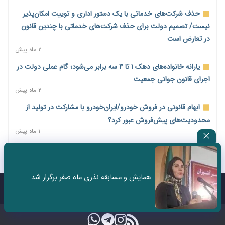
۲ روز پیش
حذف شرکت‌های خدماتی با یک دستور اداری و توییت امکان‌پذیر
اختیارات جدید گمرکات برای تمدید ورود موقت کالا و خودرو تا
نیست/ تصمیم دولت برای حذف شرکت‌های خدماتی با چندین قانون
پایان شهریور ابلاغ شد
در تعارض است
۲ روز پیش
۲ ماه پیش
فهرست کالاهای فولادی و فلزات مشمول بازگشت ۱۰۰ درصد ارز
یارانه خانواده‌های دهک ۱ تا ۴ سه برابر می‌شود؛ گام عملی دولت در
صادراتی ابلاغ شد
اجرای قانون جوانی جمعیت
۲ روز پیش
۲ ماه پیش
مرحله سیزدهم کالابرگ در سایه تورم؛ قدرت خرید یارانه یک‌میلیونی
ابهام قانونی در فروش خودرو/ایران‌خودرو با مشارکت در تولید از
بیش از پیش آب رفت
محدودیت‌های پیش‌فروش عبور کرد؟
۲ روز پیش
۱ ماه پیش
۱۴ مرداد؛ اولین «روز ملی کارفرما» در تقویم رسمی ایران/«روز ملی
ثبت نادرست عنوان شغلی، کارگر و کارفرما را با جریمه و شکایت
کارفرما» چگونه به تقویم رسمی کشور رسید؟
روبه‌رو می‌کند
۲ روز پیش
۲ ماه پیش
همایش و مسابقه نذری ماه صفر برگزار شد
سکه در یک قدمی ۱۸۵ میلیون تومان
سه نماد جدید اخزا در فرابورس پذیرش شد
تماس با ما
درباره ما
۴ روز پیش
۲ ماه پیش
تشکل‌ها در مسیر ارتقای تاب‌آوری اعضا برنامه‌ریزی کنند