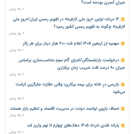
۲ روز پیش
جبرانِ کسری بودجه است؟
۲ ماه پیش
بنگاه‌داری بانک‌ها؛ مانع بزرگ خانه‌دار شدن مستأجران
۲ روز پیش
۱۴ مرداد؛ اولین «روز ملی کارفرما» در تقویم رسمی ایران/«روز ملی
کارفرما» چگونه به تقویم رسمی کشور رسید؟
نماینده مجلس: توسعه مرزهای زمینی به راهبرد تأمین کالاهای
۲ روز پیش
اساسی تبدیل شود
۲ روز پیش
سهمیه ارز اربعین ۱۴۰۵ اعلام شد؛ ۲۰۰ هزار دینار برای هر زائر
۱ ماه پیش
خانه کارگر قزوین: شکاف دستمزد و هزینه معیشت هر روز عمیق‌تر
می‌شود
درخواست بازنشستگان/اجرای گام سوم متناسب‌سازی براساس
۲ روز پیش
جبران ۹۰ درصد افت ضریب زمان برقراری
۲ ماه پیش
رئیس سازمان امور مالیاتی: بلاگرهای پردرآمد مشمول پرداخت
مالیات هستند
بازرسی درِ خانه برای بیمه بیکاری؛ وقتی نظارت جایگزین کرامت
۲ روز پیش
می‌شود
۲ ماه پیش
پیش‌بینی افزایش تولید برنج؛ نیاز وارداتی کشور به ۵۰۰ هزار تن
کاهش می‌یابد
اصناف بازوی توانمند دولت در مدیریت اقتصاد و تنظیم بازار هستند
۲ روز پیش
۲ ماه پیش
امضای تفاهم‌نامه تجاری ایران و پاکستان؛ هدف‌گذاری تجارت ۱۰
یارانه نقدی خرداد ۱۴۰۵ دهک‌های چهارم تا نهم واریز شد
میلیارد دلاری
۱ ماه پیش