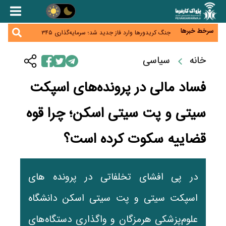
همایش و مسابقه نذری ماه صفر برگزار شد
زائران اربعین نگران ارز باقی‌مانده نباشند؛ خرید دینار در
بانک‌ها و صرافی‌ها
سرخط خبرها
جنگ کریدورها وارد فاز جدید شد؛ سرمایه‌گذاری ۳۴۵
میلیارد دلاری اوراسیا تا ۲۰۳۵
پارادوکس اینترنت در ایران؛ مصرف‌کننده بیشتر می‌پردازد،
شبکه کمتر توسعه می‌یابد
خانه
سیاسی
تأمین سرمایه در گردش بدون خلق نقدینگی؛ نقش
جدید سیاست‌های مالیاتی در حمایت از تولید
فساد مالی در پرونده‌های اسپکت
سیتی و پت سیتی اسکن؛ چرا قوه
قضاییه سکوت کرده است؟
در پی افشای تخلفاتی در پرونده های
اسپکت سیتی و پت سیتی اسکن دانشگاه
علوم‌پزشکی هرمزگان و واگذاری دستگاه‌های