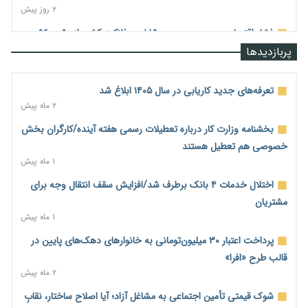
۲ روز پیش
فشار اقتصادی در مسیر صعود؛ شاخص فلاکت کشور از ۹۰ به ۹۶
درصد رسید
پربازدیدها
۲ روز پیش
رشد ۷۵ هزار میلیاردی بازار خرید اعتباری؛ فین‌تک‌ها وارد میدان
تعرفه‌های جدید کاریابی در سال ۱۴۰۵ ابلاغ شد
شدند
۲ ماه پیش
۲ روز پیش
بخشنامه وزارت کار درباره تعطیلات رسمی هفته آینده/کارگران بخش
احتمال اختلال ۲۴ ساعته در سامانه‌های تأمین اجتماعی
خصوصی هم تعطیل هستند
۲ روز پیش
۱ ماه پیش
آغاز اجرای پایلوت «ردا کارت» برای دانشجویان تحصیلات تکمیلی
اختلال خدمات ۴ بانک برطرف شد/افزایش سقف انتقال وجه برای
۲ روز پیش
مشتریان
۱ ماه پیش
محدودیت تازه برای شبکه بانکی؛ افزایش سپرده قانونی با هدف
کنترل تورم
پرداخت اعتبار ۳۰ میلیون‌تومانی به خانوارهای دهک‌های پایین در
۲ روز پیش
قالب طرح «افرا»
۲ ماه پیش
ترمز تولید خودرو کشیده شد؛ افت ۲۵ درصدی تیراژ ایران‌خودرو،
سایپا و پارس‌خودرو
شوک قیمتی تأمین اجتماعی به مشاغل آزاد؛ آیا اصلاح ساختار، نقابِ