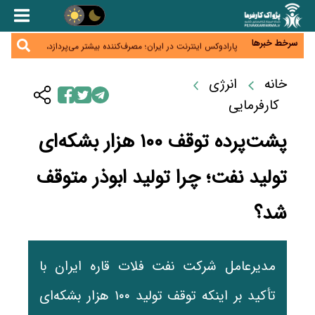
زائران اربعین نگران ارز باقی‌مانده نباشند؛ خرید دینار در
بانک‌ها و صرافی‌ها
جنگ کریدورها وارد فاز جدید شد؛ سرمایه‌گذاری ۳۴۵
میلیارد دلاری اوراسیا تا ۲۰۳۵
سرخط خبرها
پارادوکس اینترنت در ایران؛ مصرف‌کننده بیشتر می‌پردازد،
شبکه کمتر توسعه می‌یابد
تأمین سرمایه در گردش بدون خلق نقدینگی؛ نقش
جدید سیاست‌های مالیاتی در حمایت از تولید
خانه
انرژی
معمای تأمین ۸۰ همت معوقات بازنشستگان؛ بانک رفاه
وارد میدان شد
کارفرمایی
پشت‌پرده توقف ۱۰۰ هزار بشکه‌ای
تولید نفت؛ چرا تولید ابوذر متوقف
شد؟
مدیرعامل شرکت نفت فلات قاره ایران با
تأکید بر اینکه توقف تولید ۱۰۰ هزار بشکه‌ای