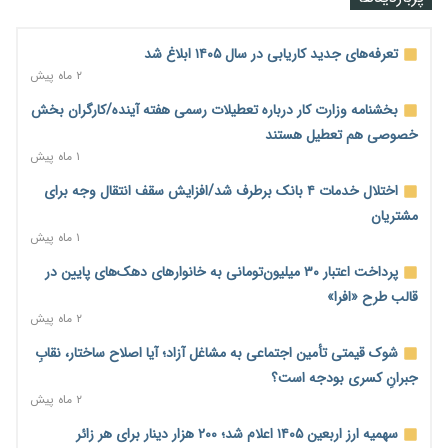
شدند
۱ روز پیش
تعرفه‌های جدید کاریابی در سال ۱۴۰۵ ابلاغ شد
احتمال اختلال ۲۴ ساعته در سامانه‌های تأمین اجتماعی
۲ ماه پیش
۱ روز پیش
بخشنامه وزارت کار درباره تعطیلات رسمی هفته آینده/کارگران بخش
آغاز اجرای پایلوت «ردا کارت» برای دانشجویان تحصیلات تکمیلی
خصوصی هم تعطیل هستند
۱ روز پیش
۱ ماه پیش
محدودیت تازه برای شبکه بانکی؛ افزایش سپرده قانونی با هدف
اختلال خدمات ۴ بانک برطرف شد/افزایش سقف انتقال وجه برای
کنترل تورم
مشتریان
۱ روز پیش
۱ ماه پیش
ترمز تولید خودرو کشیده شد؛ افت ۲۵ درصدی تیراژ ایران‌خودرو،
پرداخت اعتبار ۳۰ میلیون‌تومانی به خانوارهای دهک‌های پایین در
سایپا و پارس‌خودرو
قالب طرح «افرا»
۱ روز پیش
۲ ماه پیش
بنگاه‌داری بانک‌ها؛ مانع بزرگ خانه‌دار شدن مستأجران
شوک قیمتی تأمین اجتماعی به مشاغل آزاد؛ آیا اصلاح ساختار، نقابِ
۱ روز پیش
جبرانِ کسری بودجه است؟
۲ ماه پیش
نماینده مجلس: توسعه مرزهای زمینی به راهبرد تأمین کالاهای
اساسی تبدیل شود
سهمیه ارز اربعین ۱۴۰۵ اعلام شد؛ ۲۰۰ هزار دینار برای هر زائر