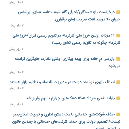
۱ روز پیش
۱ ماه پیش
خانه کارگر قزوین: شکاف دستمزد و هزینه معیشت هر روز عمیق‌تر
درخواست بازنشستگان/اجرای گام سوم متناسب‌سازی براساس
می‌شود
جبران ۹۰ درصد افت ضریب زمان برقراری
۱ روز پیش
۲ ماه پیش
رئیس سازمان امور مالیاتی: بلاگرهای پردرآمد مشمول پرداخت
۱۴ مرداد؛ اولین «روز ملی کارفرما» در تقویم رسمی ایران/«روز ملی
مالیات هستند
کارفرما» چگونه به تقویم رسمی کشور رسید؟
۱ روز پیش
۱ روز پیش
پیش‌بینی افزایش تولید برنج؛ نیاز وارداتی کشور به ۵۰۰ هزار تن
بازرسی درِ خانه برای بیمه بیکاری؛ وقتی نظارت جایگزین کرامت
کاهش می‌یابد
می‌شود
۱ روز پیش
۲ ماه پیش
امضای تفاهم‌نامه تجاری ایران و پاکستان؛ هدف‌گذاری تجارت ۱۰
اصناف بازوی توانمند دولت در مدیریت اقتصاد و تنظیم بازار هستند
میلیارد دلاری
۲ ماه پیش
۱ روز پیش
یارانه نقدی خرداد ۱۴۰۵ دهک‌های چهارم تا نهم واریز شد
اختیارات جدید گمرکات برای تمدید ورود موقت کالا و خودرو تا
۱ ماه پیش
پایان شهریور ابلاغ شد
حذف شرکت‌های خدماتی با یک دستور اداری و توییت امکان‌پذیر
۱ روز پیش
نیست/ تصمیم دولت برای حذف شرکت‌های خدماتی با چندین قانون
فهرست کالاهای فولادی و فلزات مشمول بازگشت ۱۰۰ درصد ارز
در تعارض است