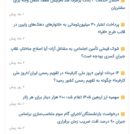
اختلال خدمات ۴ بانک برطرف شد/افزایش سقف انتقال وجه برای
۲ روز پیش
مشتریان
۱ ماه پیش
محدودیت تازه برای شبکه بانکی؛ افزایش سپرده قانونی با هدف
کنترل تورم
پرداخت اعتبار ۳۰ میلیون‌تومانی به خانوارهای دهک‌های پایین در
۲ روز پیش
قالب طرح «افرا»
۲ ماه پیش
ترمز تولید خودرو کشیده شد؛ افت ۲۵ درصدی تیراژ ایران‌خودرو،
سایپا و پارس‌خودرو
شوک قیمتی تأمین اجتماعی به مشاغل آزاد؛ آیا اصلاح ساختار، نقابِ
۲ روز پیش
جبرانِ کسری بودجه است؟
۲ ماه پیش
بنگاه‌داری بانک‌ها؛ مانع بزرگ خانه‌دار شدن مستأجران
۲ روز پیش
۱۴ مرداد؛ اولین «روز ملی کارفرما» در تقویم رسمی ایران/«روز ملی
کارفرما» چگونه به تقویم رسمی کشور رسید؟
نماینده مجلس: توسعه مرزهای زمینی به راهبرد تأمین کالاهای
۲ روز پیش
اساسی تبدیل شود
۲ روز پیش
سهمیه ارز اربعین ۱۴۰۵ اعلام شد؛ ۲۰۰ هزار دینار برای هر زائر
۱ ماه پیش
خانه کارگر قزوین: شکاف دستمزد و هزینه معیشت هر روز عمیق‌تر
می‌شود
درخواست بازنشستگان/اجرای گام سوم متناسب‌سازی براساس
۲ روز پیش
جبران ۹۰ درصد افت ضریب زمان برقراری
۲ ماه پیش
رئیس سازمان امور مالیاتی: بلاگرهای پردرآمد مشمول پرداخت