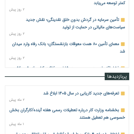
کمتر توسعه می‌یابد
۲ روز پیش
تأمین سرمایه در گردش بدون خلق نقدینگی؛ نقش جدید
سیاست‌های مالیاتی در حمایت از تولید
۲ روز پیش
معمای تأمین ۸۰ همت معوقات بازنشستگان؛ بانک رفاه وارد میدان
شد
۲ روز پیش
فشار اقتصادی در مسیر صعود؛ شاخص فلاکت کشور از ۹۰ به ۹۶
درصد رسید
پربازدیدها
۲ روز پیش
رشد ۷۵ هزار میلیاردی بازار خرید اعتباری؛ فین‌تک‌ها وارد میدان
تعرفه‌های جدید کاریابی در سال ۱۴۰۵ ابلاغ شد
شدند
۲ ماه پیش
۲ روز پیش
بخشنامه وزارت کار درباره تعطیلات رسمی هفته آینده/کارگران بخش
احتمال اختلال ۲۴ ساعته در سامانه‌های تأمین اجتماعی
خصوصی هم تعطیل هستند
۲ روز پیش
۱ ماه پیش
آغاز اجرای پایلوت «ردا کارت» برای دانشجویان تحصیلات تکمیلی