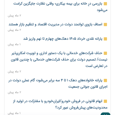
مالیات هستند
بازرسی درِ خانه برای بیمه بیکاری؛ وقتی نظارت جایگزین کرامت
۲ روز پیش
می‌شود
۲ ماه پیش
پیش‌بینی افزایش تولید برنج؛ نیاز وارداتی کشور به ۵۰۰ هزار تن
کاهش می‌یابد
اصناف بازوی توانمند دولت در مدیریت اقتصاد و تنظیم بازار هستند
۲ روز پیش
۲ ماه پیش
امضای تفاهم‌نامه تجاری ایران و پاکستان؛ هدف‌گذاری تجارت ۱۰
یارانه نقدی خرداد ۱۴۰۵ دهک‌های چهارم تا نهم واریز شد
میلیارد دلاری
۱ ماه پیش
۲ روز پیش
حذف شرکت‌های خدماتی با یک دستور اداری و توییت امکان‌پذیر
اختیارات جدید گمرکات برای تمدید ورود موقت کالا و خودرو تا
نیست/ تصمیم دولت برای حذف شرکت‌های خدماتی با چندین قانون
پایان شهریور ابلاغ شد
در تعارض است
۲ روز پیش
۲ ماه پیش
فهرست کالاهای فولادی و فلزات مشمول بازگشت ۱۰۰ درصد ارز
یارانه خانواده‌های دهک ۱ تا ۴ سه برابر می‌شود؛ گام عملی دولت در
صادراتی ابلاغ شد
اجرای قانون جوانی جمعیت
۲ روز پیش
۲ ماه پیش
مرحله سیزدهم کالابرگ در سایه تورم؛ قدرت خرید یارانه یک‌میلیونی
ابهام قانونی در فروش خودرو/ایران‌خودرو با مشارکت در تولید از
بیش از پیش آب رفت
محدودیت‌های پیش‌فروش عبور کرد؟
۲ روز پیش
۱ ماه پیش