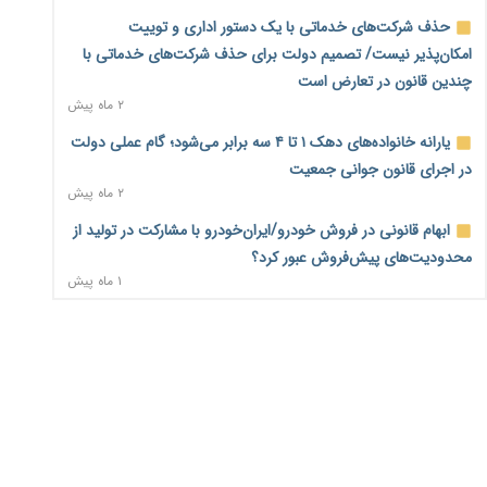
حذف شرکت‌های خدماتی با یک دستور اداری و توییت
اختیارات جدید گمرکات برای تمدید ورود موقت کالا و خودرو تا
امکان‌پذیر نیست/ تصمیم دولت برای حذف شرکت‌های خدماتی با
پایان شهریور ابلاغ شد
۲ روز پیش
چندین قانون در تعارض است
۲ ماه پیش
فهرست کالاهای فولادی و فلزات مشمول بازگشت ۱۰۰ درصد ارز
یارانه خانواده‌های دهک ۱ تا ۴ سه برابر می‌شود؛ گام عملی دولت
صادراتی ابلاغ شد
۲ روز پیش
در اجرای قانون جوانی جمعیت
۲ ماه پیش
مرحله سیزدهم کالابرگ در سایه تورم؛ قدرت خرید یارانه
ابهام قانونی در فروش خودرو/ایران‌خودرو با مشارکت در تولید از
یک‌میلیونی بیش از پیش آب رفت
۲ روز پیش
محدودیت‌های پیش‌فروش عبور کرد؟
۱ ماه پیش
۱۴ مرداد؛ اولین «روز ملی کارفرما» در تقویم رسمی ایران/«روز
ثبت نادرست عنوان شغلی، کارگر و کارفرما را با جریمه و شکایت
ملی کارفرما» چگونه به تقویم رسمی کشور رسید؟
۲ روز پیش
روبه‌رو می‌کند
۲ ماه پیش
سکه در یک قدمی ۱۸۵ میلیون تومان
۳ روز پیش
سه نماد جدید اخزا در فرابورس پذیرش شد
۲ ماه پیش
تشکل‌ها در مسیر ارتقای تاب‌آوری اعضا برنامه‌ریزی کنند
۳ روز پیش