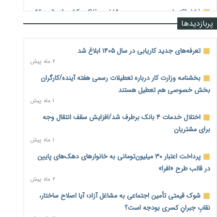
فشار اقتصادی در مسیر صعود؛ شاخص فلاکت کشور از ۹۰ به ۹۶
پربازدیدها
درصد رسید
۲ روز پیش
تعرفه‌های جدید کاریابی در سال ۱۴۰۵ ابلاغ شد
رشد ۷۵ هزار میلیاردی بازار خرید اعتباری؛ فین‌تک‌ها وارد میدان
۲ ماه پیش
شدند
۲ روز پیش
بخشنامه وزارت کار درباره تعطیلات رسمی هفته آینده/کارگران
بخش خصوصی هم تعطیل هستند
احتمال اختلال ۲۴ ساعته در سامانه‌های تأمین اجتماعی
۱ ماه پیش
۲ روز پیش
اختلال خدمات ۴ بانک برطرف شد/افزایش سقف انتقال وجه
آغاز اجرای پایلوت «ردا کارت» برای دانشجویان تحصیلات تکمیلی
۲ روز پیش
برای مشتریان
۱ ماه پیش
محدودیت تازه برای شبکه بانکی؛ افزایش سپرده قانونی با هدف
پرداخت اعتبار ۳۰ میلیون‌تومانی به خانوارهای دهک‌های پایین
کنترل تورم
۲ روز پیش
در قالب طرح «افرا»
۲ ماه پیش
ترمز تولید خودرو کشیده شد؛ افت ۲۵ درصدی تیراژ ایران‌خودرو،
شوک قیمتی تأمین اجتماعی به مشاغل آزاد؛ آیا اصلاح ساختار،
سایپا و پارس‌خودرو
۲ روز پیش
نقابِ جبرانِ کسری بودجه است؟