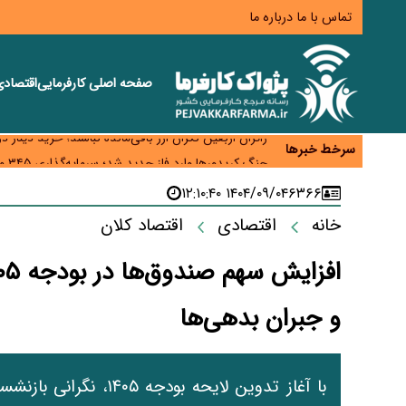
تماس با ما
درباره ما
صفحه اصلی
کارفرمایی
اقتصاد
همایش و مسابقه نذری ماه صفر برگزار شد
زائران اربعین نگران ارز باقی‌مانده نباشند؛ خرید دینار د
سرخط خبرها
جنگ کریدورها وارد فاز جدید شد؛ سرمایه‌گذاری ۳۴۵ میلیارد دلاری اوراسیا تا ۲۰۳۵
پارادوکس اینترنت در ایران؛ مصرف‌کننده بیشتر می‌پرداز
۱۴۰۴/۰۹/۰۴ ۱۲:۱۰:۴۰
۶۳۶۶
تأمین سرمایه در گردش بدون خلق نقدینگی؛ نقش جدید
خانه
اقتصادی
اقتصاد کلان
و جبران بدهی‌ها
با آغاز تدوین لایحه ب