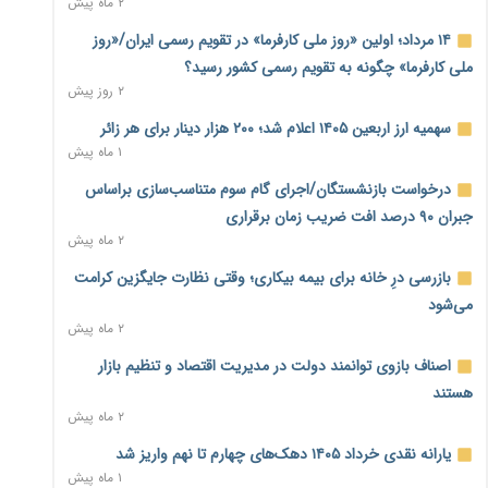
۲ ماه پیش
بنگاه‌داری بانک‌ها؛ مانع بزرگ خانه‌دار شدن مستأجران
۲ روز پیش
۱۴ مرداد؛ اولین «روز ملی کارفرما» در تقویم رسمی ایران/«روز
ملی کارفرما» چگونه به تقویم رسمی کشور رسید؟
نماینده مجلس: توسعه مرزهای زمینی به راهبرد تأمین کالاهای
۲ روز پیش
اساسی تبدیل شود
۲ روز پیش
سهمیه ارز اربعین ۱۴۰۵ اعلام شد؛ ۲۰۰ هزار دینار برای هر زائر
۱ ماه پیش
خانه کارگر قزوین: شکاف دستمزد و هزینه معیشت هر روز عمیق‌تر
درخواست بازنشستگان/اجرای گام سوم متناسب‌سازی براساس
می‌شود
۲ روز پیش
جبران ۹۰ درصد افت ضریب زمان برقراری
۲ ماه پیش
رئیس سازمان امور مالیاتی: بلاگرهای پردرآمد مشمول پرداخت
بازرسی درِ خانه برای بیمه بیکاری؛ وقتی نظارت جایگزین کرامت
مالیات هستند
۲ روز پیش
می‌شود
۲ ماه پیش
پیش‌بینی افزایش تولید برنج؛ نیاز وارداتی کشور به ۵۰۰ هزار تن
اصناف بازوی توانمند دولت در مدیریت اقتصاد و تنظیم بازار
کاهش می‌یابد
۲ روز پیش
هستند
۲ ماه پیش
امضای تفاهم‌نامه تجاری ایران و پاکستان؛ هدف‌گذاری تجارت ۱۰
یارانه نقدی خرداد ۱۴۰۵ دهک‌های چهارم تا نهم واریز شد
میلیارد دلاری
۱ ماه پیش
۲ روز پیش