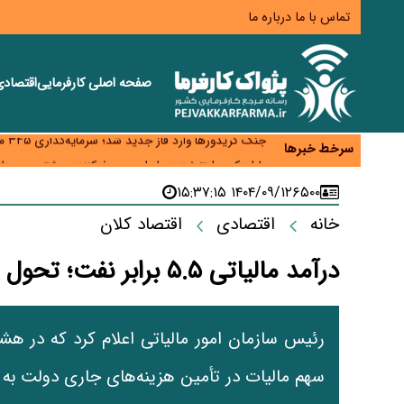
تماس با ما
درباره ما
صفحه اصلی
کارفرمایی
اقتصاد
زائران اربعین نگران ارز باقی‌مانده نباشند؛ خرید دینار د
جنگ کریدورها وارد فاز جدید شد؛ سرمایه‌گذاری ۳۴۵ میلیارد دلاری اوراسیا تا ۲۰۳۵
سرخط خبرها
پارادوکس اینترنت در ایران؛ مصرف‌کننده بیشتر می‌پرداز
تأمین سرمایه در گردش بدون خلق نقدینگی؛ نقش جدید
۱۴۰۴/۰۹/۱۲ ۱۵:۳۷:۱۵
۶۵۰۰
معمای تأمین ۸۰ همت معوقات بازنشستگان؛ بانک رفاه وارد میدان شد
خانه
اقتصادی
اقتصاد کلان
درآمد مالیاتی ۵.۵ برابر نفت؛ تحول ساختاری در تأمین هزینه‌های دولت
سهم مالیات در تأمین هزینه‌های جاری دولت به ۶۵.۵ درصد رسیده است.