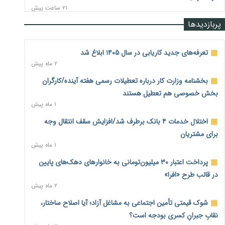
۲۱ ساعت پیش
پربازدیدها
رشد ۷۵ هزار میلیاردی بازار خرید اعتباری؛ فین‌تک‌ها وارد میدان
شدند
۲۱ ساعت پیش
تعرفه‌های جدید کاریابی در سال ۱۴۰۵ ابلاغ شد
۲ ماه پیش
احتمال اختلال ۲۴ ساعته در سامانه‌های تأمین اجتماعی
۲۱ ساعت پیش
بخشنامه وزارت کار درباره تعطیلات رسمی هفته آینده/کارگران
بخش خصوصی هم تعطیل هستند
آغاز اجرای پایلوت «ردا کارت» برای دانشجویان تحصیلات تکمیلی
۱ ماه پیش
۲۱ ساعت پیش
اختلال خدمات ۴ بانک برطرف شد/افزایش سقف انتقال وجه
محدودیت تازه برای شبکه بانکی؛ افزایش سپرده قانونی با هدف
برای مشتریان
کنترل تورم
۱ ماه پیش
۲۱ ساعت پیش
پرداخت اعتبار ۳۰ میلیون‌تومانی به خانوارهای دهک‌های پایین
ترمز تولید خودرو کشیده شد؛ افت ۲۵ درصدی تیراژ ایران‌خودرو،
در قالب طرح «افرا»
سایپا و پارس‌خودرو
۲ ماه پیش
۲۲ ساعت پیش
شوک قیمتی تأمین اجتماعی به مشاغل آزاد؛ آیا اصلاح ساختار،
بنگاه‌داری بانک‌ها؛ مانع بزرگ خانه‌دار شدن مستأجران
۲۲ ساعت پیش
نقابِ جبرانِ کسری بودجه است؟