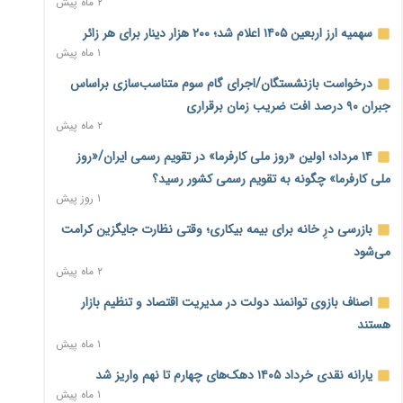
۲ ماه پیش
نماینده مجلس: توسعه مرزهای زمینی به راهبرد تأمین کالاهای
سهمیه ارز اربعین ۱۴۰۵ اعلام شد؛ ۲۰۰ هزار دینار برای هر زائر
اساسی تبدیل شود
۱ ماه پیش
۲۲ ساعت پیش
درخواست بازنشستگان/اجرای گام سوم متناسب‌سازی براساس
خانه کارگر قزوین: شکاف دستمزد و هزینه معیشت هر روز عمیق‌تر
جبران ۹۰ درصد افت ضریب زمان برقراری
می‌شود
۲ ماه پیش
۲۲ ساعت پیش
۱۴ مرداد؛ اولین «روز ملی کارفرما» در تقویم رسمی ایران/«روز
رئیس سازمان امور مالیاتی: بلاگرهای پردرآمد مشمول پرداخت
ملی کارفرما» چگونه به تقویم رسمی کشور رسید؟
مالیات هستند
۱ روز پیش
۲۳ ساعت پیش
بازرسی درِ خانه برای بیمه بیکاری؛ وقتی نظارت جایگزین کرامت
پیش‌بینی افزایش تولید برنج؛ نیاز وارداتی کشور به ۵۰۰ هزار تن
می‌شود
کاهش می‌یابد
۲ ماه پیش
۱ روز پیش
اصناف بازوی توانمند دولت در مدیریت اقتصاد و تنظیم بازار
امضای تفاهم‌نامه تجاری ایران و پاکستان؛ هدف‌گذاری تجارت ۱۰
هستند
میلیارد دلاری
۱ ماه پیش
۱ روز پیش
یارانه نقدی خرداد ۱۴۰۵ دهک‌های چهارم تا نهم واریز شد
اختیارات جدید گمرکات برای تمدید ورود موقت کالا و خودرو تا
۱ ماه پیش
پایان شهریور ابلاغ شد