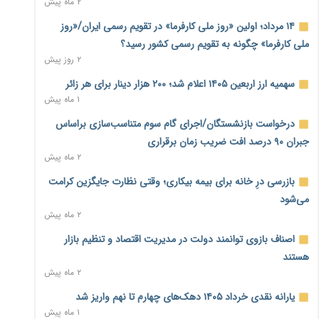
۲ ماه پیش
بنگاه‌داری بانک‌ها؛ مانع بزرگ خانه‌دار شدن مستأجران
۲ روز پیش
۱۴ مرداد؛ اولین «روز ملی کارفرما» در تقویم رسمی ایران/«روز
ملی کارفرما» چگونه به تقویم رسمی کشور رسید؟
نماینده مجلس: توسعه مرزهای زمینی به راهبرد تأمین کالاهای
۲ روز پیش
اساسی تبدیل شود
۲ روز پیش
سهمیه ارز اربعین ۱۴۰۵ اعلام شد؛ ۲۰۰ هزار دینار برای هر زائر
۱ ماه پیش
خانه کارگر قزوین: شکاف دستمزد و هزینه معیشت هر روز عمیق‌تر
درخواست بازنشستگان/اجرای گام سوم متناسب‌سازی براساس
می‌شود
۲ روز پیش
جبران ۹۰ درصد افت ضریب زمان برقراری
۲ ماه پیش
رئیس سازمان امور مالیاتی: بلاگرهای پردرآمد مشمول پرداخت
بازرسی درِ خانه برای بیمه بیکاری؛ وقتی نظارت جایگزین کرامت
مالیات هستند
۲ روز پیش
می‌شود
۲ ماه پیش
پیش‌بینی افزایش تولید برنج؛ نیاز وارداتی کشور به ۵۰۰ هزار تن
اصناف بازوی توانمند دولت در مدیریت اقتصاد و تنظیم بازار
کاهش می‌یابد
۲ روز پیش
هستند
۲ ماه پیش
امضای تفاهم‌نامه تجاری ایران و پاکستان؛ هدف‌گذاری تجارت ۱۰
یارانه نقدی خرداد ۱۴۰۵ دهک‌های چهارم تا نهم واریز شد
میلیارد دلاری
۱ ماه پیش
۲ روز پیش