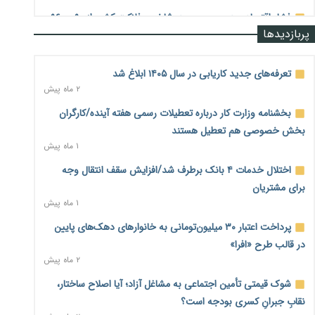
فشار اقتصادی در مسیر صعود؛ شاخص فلاکت کشور از ۹۰ به ۹۶
پربازدیدها
درصد رسید
۲ روز پیش
تعرفه‌های جدید کاریابی در سال ۱۴۰۵ ابلاغ شد
رشد ۷۵ هزار میلیاردی بازار خرید اعتباری؛ فین‌تک‌ها وارد میدان
۲ ماه پیش
شدند
۲ روز پیش
بخشنامه وزارت کار درباره تعطیلات رسمی هفته آینده/کارگران
بخش خصوصی هم تعطیل هستند
احتمال اختلال ۲۴ ساعته در سامانه‌های تأمین اجتماعی
۱ ماه پیش
۲ روز پیش
اختلال خدمات ۴ بانک برطرف شد/افزایش سقف انتقال وجه
آغاز اجرای پایلوت «ردا کارت» برای دانشجویان تحصیلات تکمیلی
۲ روز پیش
برای مشتریان
۱ ماه پیش
محدودیت تازه برای شبکه بانکی؛ افزایش سپرده قانونی با هدف
پرداخت اعتبار ۳۰ میلیون‌تومانی به خانوارهای دهک‌های پایین
کنترل تورم
۲ روز پیش
در قالب طرح «افرا»
۲ ماه پیش
ترمز تولید خودرو کشیده شد؛ افت ۲۵ درصدی تیراژ ایران‌خودرو،
شوک قیمتی تأمین اجتماعی به مشاغل آزاد؛ آیا اصلاح ساختار،
سایپا و پارس‌خودرو
۲ روز پیش
نقابِ جبرانِ کسری بودجه است؟