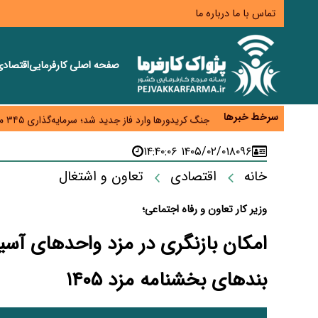
تماس با ما
درباره ما
صفحه اصلی
کارفرمایی
اقتصاد
همایش و مسابقه نذری ماه صفر برگزار شد
زائران اربعین نگران ارز باقی‌مانده نباشند؛ خرید دینار د
سرخط خبرها
جنگ کریدورها وارد فاز جدید شد؛ سرمایه‌گذاری ۳۴۵ میلیارد دلاری اوراسیا تا ۲۰۳۵
پارادوکس اینترنت در ایران؛ مصرف‌کننده بیشتر می‌پرداز
۱۴۰۵/۰۲/۰۱ ۱۴:۴۰:۰۶
۸۰۹۶
تأمین سرمایه در گردش بدون خلق نقدینگی؛ نقش جدید
خانه
اقتصادی
تعاون و اشتغال
وزیر کار تعاون و رفاه اجتماعی؛
امکان بازنگری در مزد واحدهای آسی
بندهای بخشنامه مزد ۱۴۰۵