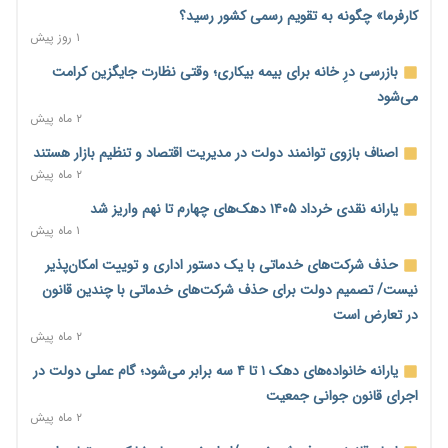
مالیات هستند
کارفرما» چگونه به تقویم رسمی کشور رسید؟
۱ روز پیش
۱ روز پیش
پیش‌بینی افزایش تولید برنج؛ نیاز وارداتی کشور به ۵۰۰ هزار تن
بازرسی درِ خانه برای بیمه بیکاری؛ وقتی نظارت جایگزین کرامت
کاهش می‌یابد
می‌شود
۱ روز پیش
۲ ماه پیش
امضای تفاهم‌نامه تجاری ایران و پاکستان؛ هدف‌گذاری تجارت ۱۰
اصناف بازوی توانمند دولت در مدیریت اقتصاد و تنظیم بازار هستند
میلیارد دلاری
۲ ماه پیش
۱ روز پیش
یارانه نقدی خرداد ۱۴۰۵ دهک‌های چهارم تا نهم واریز شد
اختیارات جدید گمرکات برای تمدید ورود موقت کالا و خودرو تا
۱ ماه پیش
پایان شهریور ابلاغ شد
حذف شرکت‌های خدماتی با یک دستور اداری و توییت امکان‌پذیر
۱ روز پیش
نیست/ تصمیم دولت برای حذف شرکت‌های خدماتی با چندین قانون
فهرست کالاهای فولادی و فلزات مشمول بازگشت ۱۰۰ درصد ارز
در تعارض است
صادراتی ابلاغ شد
۲ ماه پیش
۱ روز پیش
یارانه خانواده‌های دهک ۱ تا ۴ سه برابر می‌شود؛ گام عملی دولت در
مرحله سیزدهم کالابرگ در سایه تورم؛ قدرت خرید یارانه یک‌میلیونی
اجرای قانون جوانی جمعیت
بیش از پیش آب رفت
۲ ماه پیش
۱ روز پیش