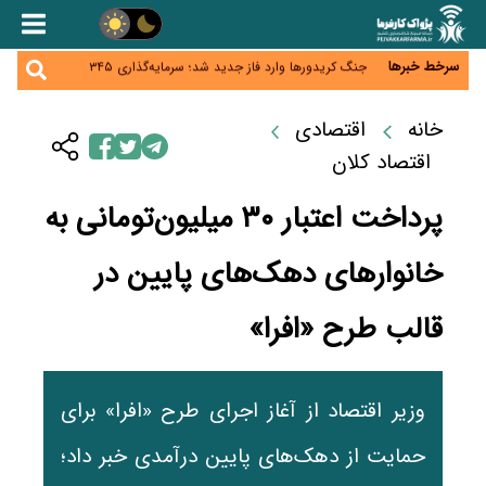
زائران اربعین نگران ارز باقی‌مانده نباشند؛ خرید دینار در
بانک‌ها و صرافی‌ها
جنگ کریدورها وارد فاز جدید شد؛ سرمایه‌گذاری ۳۴۵
سرخط خبرها
میلیارد دلاری اوراسیا تا ۲۰۳۵
پارادوکس اینترنت در ایران؛ مصرف‌کننده بیشتر می‌پردازد،
شبکه کمتر توسعه می‌یابد
تأمین سرمایه در گردش بدون خلق نقدینگی؛ نقش
خانه
اقتصادی
جدید سیاست‌های مالیاتی در حمایت از تولید
معمای تأمین ۸۰ همت معوقات بازنشستگان؛ بانک رفاه
اقتصاد کلان
وارد میدان شد
پرداخت اعتبار ۳۰ میلیون‌تومانی به
خانوارهای دهک‌های پایین در
قالب طرح «افرا»
وزیر اقتصاد از آغاز اجرای طرح «افرا» برای
حمایت از دهک‌های پایین درآمدی خبر داد؛