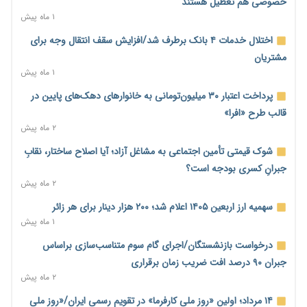
خصوصی هم تعطیل هستند
۱ روز پیش
۱ ماه پیش
محدودیت تازه برای شبکه بانکی؛ افزایش سپرده قانونی با هدف
اختلال خدمات ۴ بانک برطرف شد/افزایش سقف انتقال وجه برای
کنترل تورم
مشتریان
۱ روز پیش
۱ ماه پیش
ترمز تولید خودرو کشیده شد؛ افت ۲۵ درصدی تیراژ ایران‌خودرو،
پرداخت اعتبار ۳۰ میلیون‌تومانی به خانوارهای دهک‌های پایین در
سایپا و پارس‌خودرو
قالب طرح «افرا»
۱ روز پیش
۲ ماه پیش
بنگاه‌داری بانک‌ها؛ مانع بزرگ خانه‌دار شدن مستأجران
شوک قیمتی تأمین اجتماعی به مشاغل آزاد؛ آیا اصلاح ساختار، نقابِ
۱ روز پیش
جبرانِ کسری بودجه است؟
۲ ماه پیش
نماینده مجلس: توسعه مرزهای زمینی به راهبرد تأمین کالاهای
اساسی تبدیل شود
سهمیه ارز اربعین ۱۴۰۵ اعلام شد؛ ۲۰۰ هزار دینار برای هر زائر
۱ روز پیش
۱ ماه پیش
خانه کارگر قزوین: شکاف دستمزد و هزینه معیشت هر روز عمیق‌تر
درخواست بازنشستگان/اجرای گام سوم متناسب‌سازی براساس
می‌شود
جبران ۹۰ درصد افت ضریب زمان برقراری
۱ روز پیش
۲ ماه پیش
رئیس سازمان امور مالیاتی: بلاگرهای پردرآمد مشمول پرداخت
۱۴ مرداد؛ اولین «روز ملی کارفرما» در تقویم رسمی ایران/«روز ملی