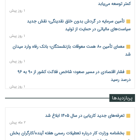
کمتر توسعه می‌یابد
۱ روز پیش
تأمین سرمایه در گردش بدون خلق نقدینگی؛ نقش جدید
سیاست‌های مالیاتی در حمایت از تولید
۱ روز پیش
معمای تأمین ۸۰ همت معوقات بازنشستگان؛ بانک رفاه وارد میدان
شد
۱ روز پیش
فشار اقتصادی در مسیر صعود؛ شاخص فلاکت کشور از ۹۰ به ۹۶
درصد رسید
۱ روز پیش
رشد ۷۵ هزار میلیاردی بازار خرید اعتباری؛ فین‌تک‌ها وارد میدان
پربازدیدها
شدند
۱ روز پیش
تعرفه‌های جدید کاریابی در سال ۱۴۰۵ ابلاغ شد
احتمال اختلال ۲۴ ساعته در سامانه‌های تأمین اجتماعی
۲ ماه پیش
۱ روز پیش
بخشنامه وزارت کار درباره تعطیلات رسمی هفته آینده/کارگران بخش
آغاز اجرای پایلوت «ردا کارت» برای دانشجویان تحصیلات تکمیلی